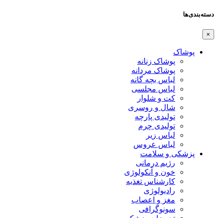
دسته‌بندی‌ها
×
پوشاک
پوشاک زنانه
پوشاک مردانه
لباس بچه گانه
لباس مجلسی
کت و شلوار
شال و روسری
تولیدی پارچه
تولیدی چرم
لباس زیر
لباس عروس
پزشکی و سلامت
رژیم درمانی
خون و آنکولوژی
کارشناس تغذیه
رادیولوژی
مغز و اعصاب
سونوگرافی