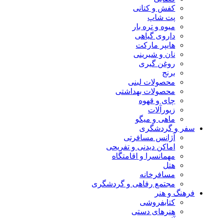
کفش و کتانی
پت شاپ
میوه و تره بار
داروی گیاهی
هایپر مارکت
نان و شیرینی
روغن گیری
برنج
محصولات لبنی
محصولات بهداشتی
چای و قهوه
زیورآلات
ماهی و میگو
سفر و گردشگری
آژانس مسافرتی
اماکن دیدنی و تفریحی
مهمانسرا و اقامتگاه
هتل
مسافرخانه
مجتمع رفاهی و گردشگری
فرهنگ و هنر
کتابفروشی
هنرهای دستی