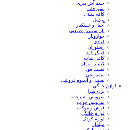
حلیم آش دیزی
آشپزخانه
کافه سنتی
تره بار
آجیل و خشکبار
نان سنتی و صنعتی
خواروبار
قنادی
رستوران
فینگر فود
کافی شاپ
کباب و بریان
فست فود
ساندویچی
بستنی و آبمیوه فروشی
لوازم خانگی
پرده سرا
سرویس آشپزخانه
سرویس خواب
فرش و موکت
لوازم خانگی
لوازم کودک
مبلمان
لوازم لوکس