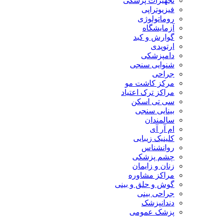
تجهیزات پزشکی
فیزیوتراپی
روماتولوژی
آزمایشگاه
گوارش و کبد
ارتوپدی
دامپزشکی
شنوایی سنجی
جراحی
مرکز کاشت مو
مراکز ترک اعتیاد
سی تی اسکن
بینایی سنجی
سالمندان
ام آر آی
کلینیک زیبایی
روانشناس
چشم پزشکی
زنان و زایمان
مراکز مشاوره
گوش و حلق و بینی
جراحی بینی
دندانپزشک
پزشک عمومی