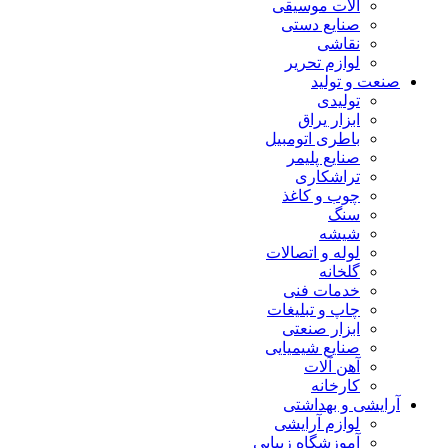
آلات موسیقی
صنایع دستی
نقاشی
لوازم تحریر
صنعت و تولید
تولیدی
ابزار یراق
باطری اتومبیل
صنایع پلیمر
تراشکاری
چوب و کاغذ
سنگ
شیشه
لوله و اتصالات
گلخانه
خدمات فنی
چاپ و تبلیغات
ابزار صنعتی
صنایع شیمیایی
آهن آلات
کارخانه
آرایشی و بهداشتی
لوازم آرایشی
آموزشگاه زیبایی