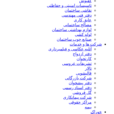
کفپوش
تاسیسات امنیتی و حفاظتی
نقاشی ساختمان
دفتر فنی مهندسی
عایق کاری
مصالح ساختمانی
لوازم بهداشتی ساختمان
لوله کشی
صنایع چوب ساختمان
شرکت ها و خدمات
آتلیه عکاسی و فیلمبرداری
دفتر ازدواج
کارتخوان
تشریفات عروسی
تالار
قالیشویی
شرکت بازرگانی
دفتر پیشخوان
دفتر اسناد رسمی
گل فروشی
شرکت پیمانکاری
مراکز حقوقی
بیمه
خوراک