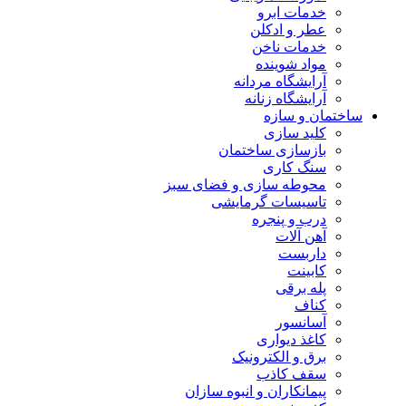
خدمات ابرو
عطر و ادکلن
خدمات ناخن
مواد شوینده
آرایشگاه مردانه
آرایشگاه زنانه
ساختمان و سازه
کلید سازی
بازسازی ساختمان
سنگ کاری
محوطه سازی و فضای سبز
تاسیسات گرمایشی
درب و پنجره
آهن آلات
داربست
کابینت
پله برقی
کناف
آسانسور
کاغذ دیواری
برق و الکترونیک
سقف کاذب
پیمانکاران و انبوه سازان