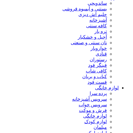
ساندویچی
بستنی و آبمیوه فروشی
حلیم آش دیزی
آشپزخانه
کافه سنتی
تره بار
آجیل و خشکبار
نان سنتی و صنعتی
خواروبار
قنادی
رستوران
فینگر فود
کافی شاپ
کباب و بریان
فست فود
لوازم خانگی
پرده سرا
سرویس آشپزخانه
سرویس خواب
فرش و موکت
لوازم خانگی
لوازم کودک
مبلمان
لوازم لوکس