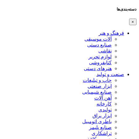
دسته‌بندی‌ها
×
فرهنگ و هنر
آلات موسیقی
صنایع دستی
نقاشی
لوازم تحریر
کتابفروشی
هنرهای دستی
صنعت و تولید
چاپ و تبلیغات
ابزار صنعتی
صنایع شیمیایی
آهن آلات
کارخانه
تولیدی
ابزار یراق
باطری اتومبیل
صنایع پلیمر
تراشکاری