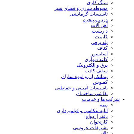
سنگ کاری
محوطه سازی و فضای سبز
تاسیسات گرمایشی
درب و پنجره
آهن آلات
داربست
کابینت
پله برقی
کناف
آسانسور
کاغذ دیواری
برق و الکترونیک
سقف کاذب
پیمانکاران و انبوه سازان
کفپوش
تاسیسات امنیتی و حفاظتی
نقاشی ساختمان
شرکت ها و خدمات
بیمه
آتلیه عکاسی و فیلمبرداری
دفتر ازدواج
کارتخوان
تشریفات عروسی
تالار