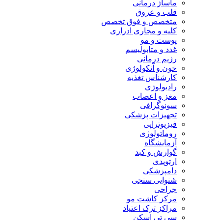
ماساژ درمانی
قلب و عروق
متخصص و فوق تخصص
کلیه و مجاری ادراری
پوست و مو
غدد و متابولیسم
رژیم درمانی
خون و آنکولوژی
کارشناس تغذیه
رادیولوژی
مغز و اعصاب
سونوگرافی
تجهیزات پزشکی
فیزیوتراپی
روماتولوژی
آزمایشگاه
گوارش و کبد
ارتوپدی
دامپزشکی
شنوایی سنجی
جراحی
مرکز کاشت مو
مراکز ترک اعتیاد
سی تی اسکن