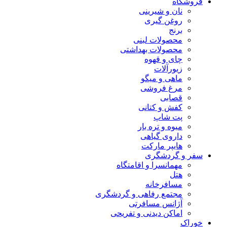
فروشگاه
نان و شیرینی
روغن گیری
برنج
محصولات لبنی
محصولات بهداشتی
چای و قهوه
زیورآلات
ماهی و میگو
مرغ فروشی
قصابی
کفش و کتانی
پت شاپ
میوه و تره بار
داروی گیاهی
هایپر مارکت
سفر و گردشگری
مهمانسرا و اقامتگاه
هتل
مسافرخانه
مجتمع رفاهی و گردشگری
آژانس مسافرتی
اماکن دیدنی و تفریحی
خوراک