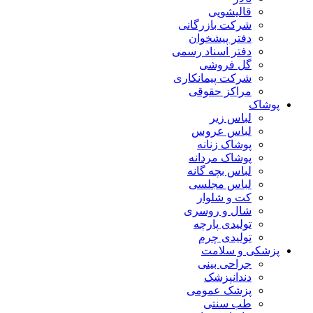
قالیشویی
شرکت بازرگانی
دفتر پیشخوان
دفتر اسناد رسمی
گل فروشی
شرکت پیمانکاری
مراکز حقوقی
پوشاک
لباس زیر
لباس عروس
پوشاک زنانه
پوشاک مردانه
لباس بچه گانه
لباس مجلسی
کت و شلوار
شال و روسری
تولیدی پارچه
تولیدی چرم
پزشکی و سلامت
جراحی بینی
دندانپزشک
پزشک عمومی
طب سنتی