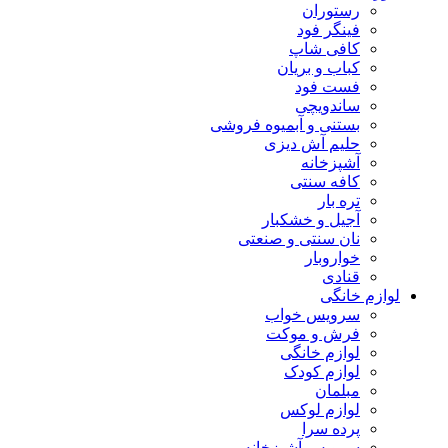
رستوران
فینگر فود
کافی شاپ
کباب و بریان
فست فود
ساندویچی
بستنی و آبمیوه فروشی
حلیم آش دیزی
آشپزخانه
کافه سنتی
تره بار
آجیل و خشکبار
نان سنتی و صنعتی
خواروبار
قنادی
لوازم خانگی
سرویس خواب
فرش و موکت
لوازم خانگی
لوازم کودک
مبلمان
لوازم لوکس
پرده سرا
سرویس آشپزخانه