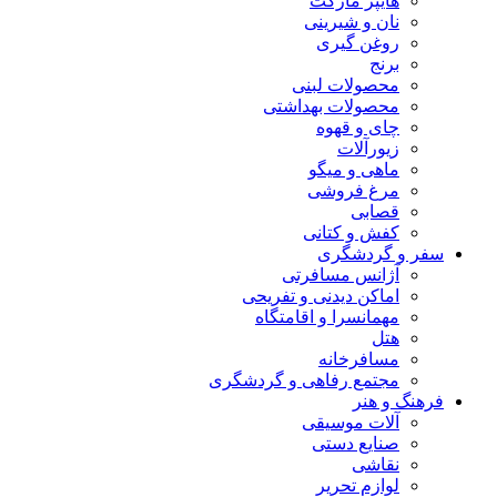
هایپر مارکت
نان و شیرینی
روغن گیری
برنج
محصولات لبنی
محصولات بهداشتی
چای و قهوه
زیورآلات
ماهی و میگو
مرغ فروشی
قصابی
کفش و کتانی
سفر و گردشگری
آژانس مسافرتی
اماکن دیدنی و تفریحی
مهمانسرا و اقامتگاه
هتل
مسافرخانه
مجتمع رفاهی و گردشگری
فرهنگ و هنر
آلات موسیقی
صنایع دستی
نقاشی
لوازم تحریر