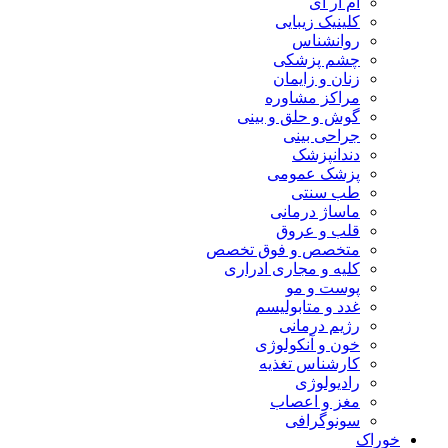
ام آر آی
کلینیک زیبایی
روانشناس
چشم پزشکی
زنان و زایمان
مراکز مشاوره
گوش و حلق و بینی
جراحی بینی
دندانپزشک
پزشک عمومی
طب سنتی
ماساژ درمانی
قلب و عروق
متخصص و فوق تخصص
کلیه و مجاری ادراری
پوست و مو
غدد و متابولیسم
رژیم درمانی
خون و آنکولوژی
کارشناس تغذیه
رادیولوژی
مغز و اعصاب
سونوگرافی
خوراک