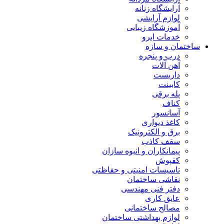
آرایشگاه زنانه
لوازم آرایشی
آموزشگاه زیبایی
خدمات ابرو
ساختمان و سازه
درب و پنجره
آهن آلات
داربست
کابینت
پله برقی
کناف
آسانسور
کاغذ دیواری
برق و الکترونیک
سقف کاذب
پیمانکاران و انبوه سازان
کفپوش
تاسیسات امنیتی و حفاظتی
نقاشی ساختمان
دفتر فنی مهندسی
عایق کاری
مصالح ساختمانی
لوازم بهداشتی ساختمان