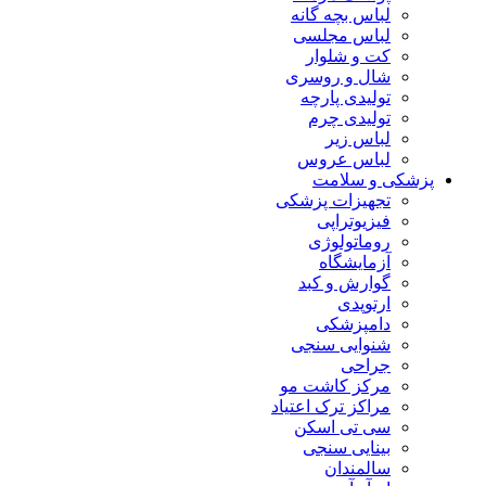
لباس بچه گانه
لباس مجلسی
کت و شلوار
شال و روسری
تولیدی پارچه
تولیدی چرم
لباس زیر
لباس عروس
پزشکی و سلامت
تجهیزات پزشکی
فیزیوتراپی
روماتولوژی
آزمایشگاه
گوارش و کبد
ارتوپدی
دامپزشکی
شنوایی سنجی
جراحی
مرکز کاشت مو
مراکز ترک اعتیاد
سی تی اسکن
بینایی سنجی
سالمندان