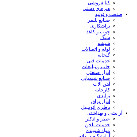
کتابفروشی
هنرهای دستی
صنعت و تولید
صنایع پلیمر
تراشکاری
چوب و کاغذ
سنگ
شیشه
لوله و اتصالات
گلخانه
خدمات فنی
چاپ و تبلیغات
ابزار صنعتی
صنایع شیمیایی
آهن آلات
کارخانه
تولیدی
ابزار یراق
باطری اتومبیل
آرایشی و بهداشتی
عطر و ادکلن
خدمات ناخن
مواد شوینده
آرایشگاه مردانه