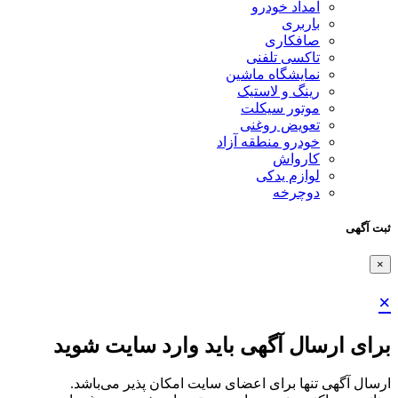
امداد خودرو
باربری
صافکاری
تاکسی تلفنی
نمایشگاه ماشین
رینگ و لاستیک
موتور سیکلت
تعویض روغنی
خودرو منطقه آزاد
کارواش
لوازم یدکی
دوچرخه
ثبت آگهی
×
×
برای ارسال آگهی باید وارد سایت شوید
ارسال آگهی تنها برای اعضای سایت امکان پذیر می‌باشد.