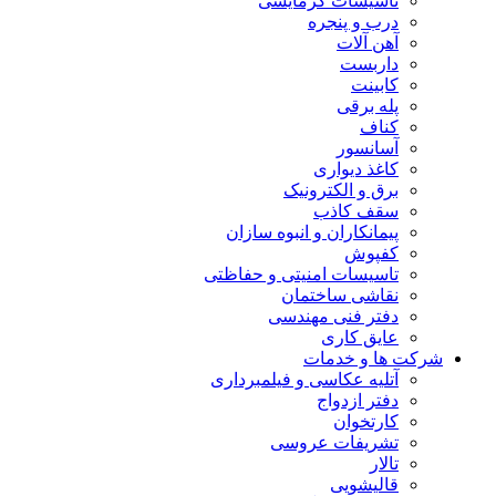
تاسیسات گرمایشی
درب و پنجره
آهن آلات
داربست
کابینت
پله برقی
کناف
آسانسور
کاغذ دیواری
برق و الکترونیک
سقف کاذب
پیمانکاران و انبوه سازان
کفپوش
تاسیسات امنیتی و حفاظتی
نقاشی ساختمان
دفتر فنی مهندسی
عایق کاری
شرکت ها و خدمات
آتلیه عکاسی و فیلمبرداری
دفتر ازدواج
کارتخوان
تشریفات عروسی
تالار
قالیشویی