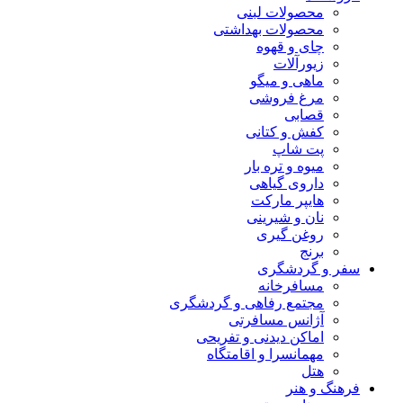
محصولات لبنی
محصولات بهداشتی
چای و قهوه
زیورآلات
ماهی و میگو
مرغ فروشی
قصابی
کفش و کتانی
پت شاپ
میوه و تره بار
داروی گیاهی
هایپر مارکت
نان و شیرینی
روغن گیری
برنج
سفر و گردشگری
مسافرخانه
مجتمع رفاهی و گردشگری
آژانس مسافرتی
اماکن دیدنی و تفریحی
مهمانسرا و اقامتگاه
هتل
فرهنگ و هنر