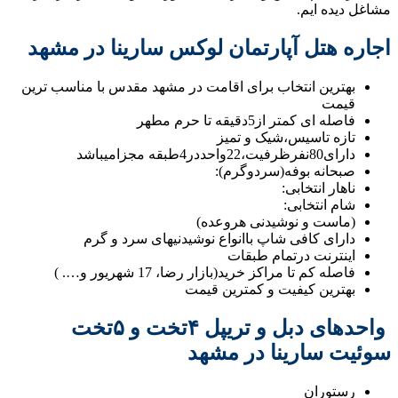
مشاغل دیده ایم.
اجاره هتل آپارتمان لوکس سارینا در مشهد
بهترین انتخاب برای اقامت در مشهد مقدس با مناسب ترین
قیمت
فاصله ای کمتر از5دقیقه تا حرم مطهر
تازه تاسیس،شیک و تمیز
دارای80نفرظرفیت،22واحددر4طبقه مجزامیباشد
صبحانه بوفه(سردوگرم):
ناهار انتخابی:
شام انتخابی:
(ماست و نوشیدنی هروعده)
دارای کافی شاپ باانواع نوشیدنیهای سرد و گرم
اینترنت درتمام طبقات
فاصله کم تا مراکز خرید(بازار رضا، 17 شهریور و…. )
بهترین کیفیت و کمترین قیمت
⁩ واحدهای دبل و تریپل ۴تخت و ۵تخت
سوئیت سارینا در مشهد
رستوران