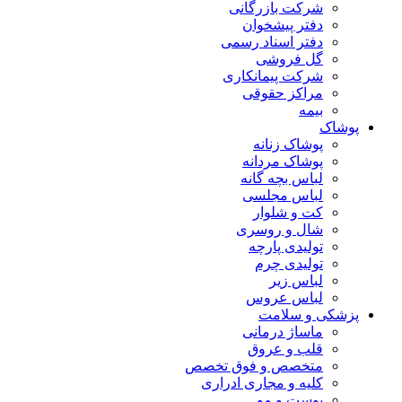
شرکت بازرگانی
دفتر پیشخوان
دفتر اسناد رسمی
گل فروشی
شرکت پیمانکاری
مراکز حقوقی
بیمه
پوشاک
پوشاک زنانه
پوشاک مردانه
لباس بچه گانه
لباس مجلسی
کت و شلوار
شال و روسری
تولیدی پارچه
تولیدی چرم
لباس زیر
لباس عروس
پزشکی و سلامت
ماساژ درمانی
قلب و عروق
متخصص و فوق تخصص
کلیه و مجاری ادراری
پوست و مو