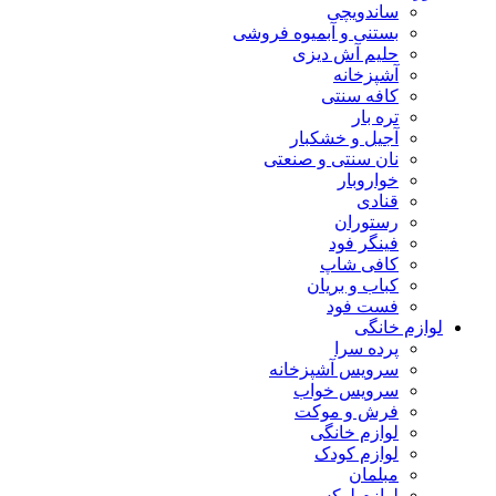
ساندویچی
بستنی و آبمیوه فروشی
حلیم آش دیزی
آشپزخانه
کافه سنتی
تره بار
آجیل و خشکبار
نان سنتی و صنعتی
خواروبار
قنادی
رستوران
فینگر فود
کافی شاپ
کباب و بریان
فست فود
لوازم خانگی
پرده سرا
سرویس آشپزخانه
سرویس خواب
فرش و موکت
لوازم خانگی
لوازم کودک
مبلمان
لوازم لوکس