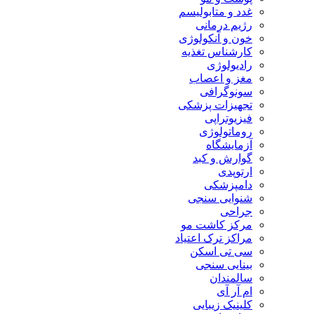
غدد و متابولیسم
رژیم درمانی
خون و آنکولوژی
کارشناس تغذیه
رادیولوژی
مغز و اعصاب
سونوگرافی
تجهیزات پزشکی
فیزیوتراپی
روماتولوژی
آزمایشگاه
گوارش و کبد
ارتوپدی
دامپزشکی
شنوایی سنجی
جراحی
مرکز کاشت مو
مراکز ترک اعتیاد
سی تی اسکن
بینایی سنجی
سالمندان
ام آر آی
کلینیک زیبایی