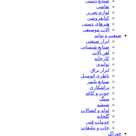
صنایع دستی
نقاشی
لوازم تحریر
کتابفروشی
هنرهای دستی
آلات موسیقی
صنعت و تولید
ابزار صنعتی
صنایع شیمیایی
آهن آلات
کارخانه
تولیدی
ابزار یراق
باطری اتومبیل
صنایع پلیمر
تراشکاری
چوب و کاغذ
سنگ
شیشه
لوله و اتصالات
گلخانه
خدمات فنی
چاپ و تبلیغات
خوراک