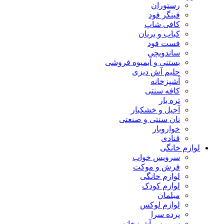
رستوران
فینگر فود
کافی شاپ
کباب و بریان
فست فود
ساندویچی
بستنی و آبمیوه فروشی
حلیم آش دیزی
آشپزخانه
کافه سنتی
تره بار
آجیل و خشکبار
نان سنتی و صنعتی
خواروبار
قنادی
لوازم خانگی
سرویس خواب
فرش و موکت
لوازم خانگی
لوازم کودک
مبلمان
لوازم لوکس
پرده سرا
سرویس آشپزخانه