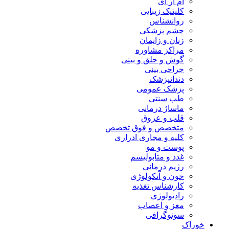
ام آر آی
کلینیک زیبایی
روانشناس
چشم پزشکی
زنان و زایمان
مراکز مشاوره
گوش و حلق و بینی
جراحی بینی
دندانپزشک
پزشک عمومی
طب سنتی
ماساژ درمانی
قلب و عروق
متخصص و فوق تخصص
کلیه و مجاری ادراری
پوست و مو
غدد و متابولیسم
رژیم درمانی
خون و آنکولوژی
کارشناس تغذیه
رادیولوژی
مغز و اعصاب
سونوگرافی
خوراک