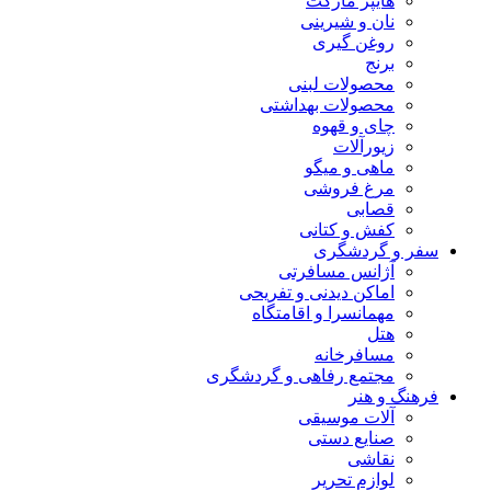
هایپر مارکت
نان و شیرینی
روغن گیری
برنج
محصولات لبنی
محصولات بهداشتی
چای و قهوه
زیورآلات
ماهی و میگو
مرغ فروشی
قصابی
کفش و کتانی
سفر و گردشگری
آژانس مسافرتی
اماکن دیدنی و تفریحی
مهمانسرا و اقامتگاه
هتل
مسافرخانه
مجتمع رفاهی و گردشگری
فرهنگ و هنر
آلات موسیقی
صنایع دستی
نقاشی
لوازم تحریر