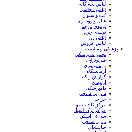
لباس بچه گانه
لباس مجلسی
کت و شلوار
شال و روسری
تولیدی پارچه
تولیدی چرم
لباس زیر
لباس عروس
پزشکی و سلامت
تجهیزات پزشکی
فیزیوتراپی
روماتولوژی
آزمایشگاه
گوارش و کبد
ارتوپدی
دامپزشکی
شنوایی سنجی
جراحی
مرکز کاشت مو
مراکز ترک اعتیاد
سی تی اسکن
بینایی سنجی
سالمندان