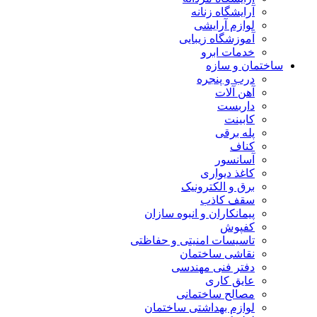
آرایشگاه زنانه
لوازم آرایشی
آموزشگاه زیبایی
خدمات ابرو
ساختمان و سازه
درب و پنجره
آهن آلات
داربست
کابینت
پله برقی
کناف
آسانسور
کاغذ دیواری
برق و الکترونیک
سقف کاذب
پیمانکاران و انبوه سازان
کفپوش
تاسیسات امنیتی و حفاظتی
نقاشی ساختمان
دفتر فنی مهندسی
عایق کاری
مصالح ساختمانی
لوازم بهداشتی ساختمان