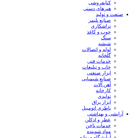
کتابفروشی
هنرهای دستی
صنعت و تولید
صنایع پلیمر
تراشکاری
چوب و کاغذ
سنگ
شیشه
لوله و اتصالات
گلخانه
خدمات فنی
چاپ و تبلیغات
ابزار صنعتی
صنایع شیمیایی
آهن آلات
کارخانه
تولیدی
ابزار یراق
باطری اتومبیل
آرایشی و بهداشتی
عطر و ادکلن
خدمات ناخن
مواد شوینده
آرایشگاه مردانه