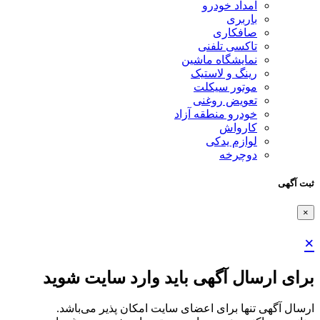
امداد خودرو
باربری
صافکاری
تاکسی تلفنی
نمایشگاه ماشین
رینگ و لاستیک
موتور سیکلت
تعویض روغنی
خودرو منطقه آزاد
کارواش
لوازم یدکی
دوچرخه
ثبت آگهی
×
×
برای ارسال آگهی باید وارد سایت شوید
ارسال آگهی تنها برای اعضای سایت امکان پذیر می‌باشد.