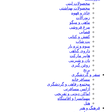
محصولات لبنی
محصولات بهداشتی
چای و قهوه
زیورآلات
ماهی و میگو
مرغ فروشی
قصابی
کفش و کتانی
پت شاپ
میوه و تره بار
داروی گیاهی
هایپر مارکت
نان و شیرینی
روغن گیری
برنج
سفر و گردشگری
مسافرخانه
مجتمع رفاهی و گردشگری
آژانس مسافرتی
اماکن دیدنی و تفریحی
مهمانسرا و اقامتگاه
هتل
فرهنگ و هنر