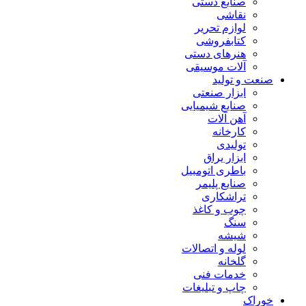
صنایع دستی
نقاشی
لوازم تحریر
کتابفروشی
هنرهای دستی
آلات موسیقی
صنعت و تولید
ابزار صنعتی
صنایع شیمیایی
آهن آلات
کارخانه
تولیدی
ابزار یراق
باطری اتومبیل
صنایع پلیمر
تراشکاری
چوب و کاغذ
سنگ
شیشه
لوله و اتصالات
گلخانه
خدمات فنی
چاپ و تبلیغات
خوراک