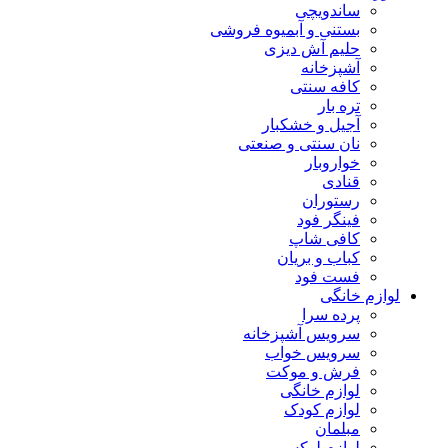
ساندویچی
بستنی و آبمیوه فروشی
حلیم آش دیزی
آشپزخانه
کافه سنتی
تره بار
آجیل و خشکبار
نان سنتی و صنعتی
خواروبار
قنادی
رستوران
فینگر فود
کافی شاپ
کباب و بریان
فست فود
لوازم خانگی
پرده سرا
سرویس آشپزخانه
سرویس خواب
فرش و موکت
لوازم خانگی
لوازم کودک
مبلمان
لوازم لوکس