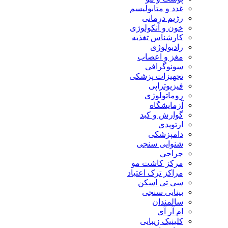
غدد و متابولیسم
رژیم درمانی
خون و آنکولوژی
کارشناس تغذیه
رادیولوژی
مغز و اعصاب
سونوگرافی
تجهیزات پزشکی
فیزیوتراپی
روماتولوژی
آزمایشگاه
گوارش و کبد
ارتوپدی
دامپزشکی
شنوایی سنجی
جراحی
مرکز کاشت مو
مراکز ترک اعتیاد
سی تی اسکن
بینایی سنجی
سالمندان
ام آر آی
کلینیک زیبایی