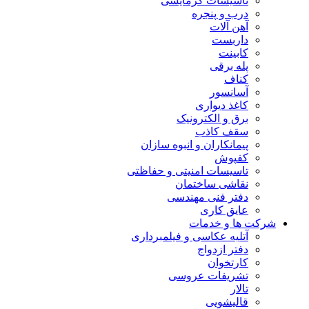
تاسیسات گرمایشی
درب و پنجره
آهن آلات
داربست
کابینت
پله برقی
کناف
آسانسور
کاغذ دیواری
برق و الکترونیک
سقف کاذب
پیمانکاران و انبوه سازان
کفپوش
تاسیسات امنیتی و حفاظتی
نقاشی ساختمان
دفتر فنی مهندسی
عایق کاری
شرکت ها و خدمات
آتلیه عکاسی و فیلمبرداری
دفتر ازدواج
کارتخوان
تشریفات عروسی
تالار
قالیشویی