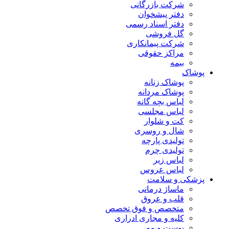
شرکت بازرگانی
دفتر پیشخوان
دفتر اسناد رسمی
گل فروشی
شرکت پیمانکاری
مراکز حقوقی
بیمه
پوشاک
پوشاک زنانه
پوشاک مردانه
لباس بچه گانه
لباس مجلسی
کت و شلوار
شال و روسری
تولیدی پارچه
تولیدی چرم
لباس زیر
لباس عروس
پزشکی و سلامت
ماساژ درمانی
قلب و عروق
متخصص و فوق تخصص
کلیه و مجاری ادراری
پوست و مو