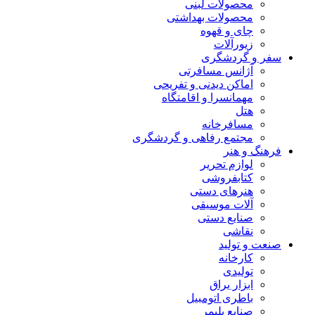
محصولات لبنی
محصولات بهداشتی
چای و قهوه
زیورآلات
سفر و گردشگری
آژانس مسافرتی
اماکن دیدنی و تفریحی
مهمانسرا و اقامتگاه
هتل
مسافرخانه
مجتمع رفاهی و گردشگری
فرهنگ و هنر
لوازم تحریر
کتابفروشی
هنرهای دستی
آلات موسیقی
صنایع دستی
نقاشی
صنعت و تولید
کارخانه
تولیدی
ابزار یراق
باطری اتومبیل
صنایع پلیمر