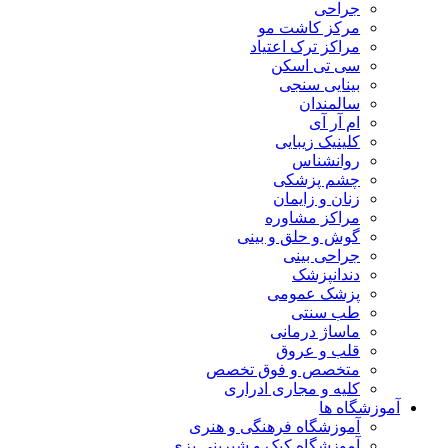
جراحی
مرکز کاشت مو
مراکز ترک اعتیاد
سی تی اسکن
بینایی سنجی
سالمندان
ام آر آی
کلینیک زیبایی
روانشناس
چشم پزشکی
زنان و زایمان
مراکز مشاوره
گوش و حلق و بینی
جراحی بینی
دندانپزشک
پزشک عمومی
طب سنتی
ماساژ درمانی
قلب و عروق
متخصص و فوق تخصص
کلیه و مجاری ادراری
آموزشگاه ها
آموزشگاه فرهنگی و هنری
آموزشگاه کیک و شیرینی پزی