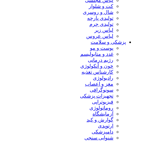
لباس مجلسی
کت و شلوار
شال و روسری
تولیدی پارچه
تولیدی چرم
لباس زیر
لباس عروس
پزشکی و سلامت
پوست و مو
غدد و متابولیسم
رژیم درمانی
خون و آنکولوژی
کارشناس تغذیه
رادیولوژی
مغز و اعصاب
سونوگرافی
تجهیزات پزشکی
فیزیوتراپی
روماتولوژی
آزمایشگاه
گوارش و کبد
ارتوپدی
دامپزشکی
شنوایی سنجی