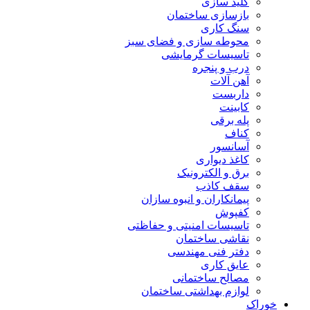
کلید سازی
بازسازی ساختمان
سنگ کاری
محوطه سازی و فضای سبز
تاسیسات گرمایشی
درب و پنجره
آهن آلات
داربست
کابینت
پله برقی
کناف
آسانسور
کاغذ دیواری
برق و الکترونیک
سقف کاذب
پیمانکاران و انبوه سازان
کفپوش
تاسیسات امنیتی و حفاظتی
نقاشی ساختمان
دفتر فنی مهندسی
عایق کاری
مصالح ساختمانی
لوازم بهداشتی ساختمان
خوراک