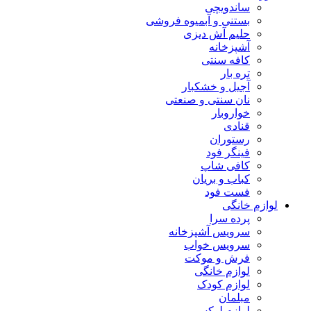
ساندویچی
بستنی و آبمیوه فروشی
حلیم آش دیزی
آشپزخانه
کافه سنتی
تره بار
آجیل و خشکبار
نان سنتی و صنعتی
خواروبار
قنادی
رستوران
فینگر فود
کافی شاپ
کباب و بریان
فست فود
لوازم خانگی
پرده سرا
سرویس آشپزخانه
سرویس خواب
فرش و موکت
لوازم خانگی
لوازم کودک
مبلمان
لوازم لوکس