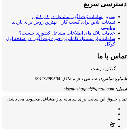
دسترسی سریع
بهترین سامانه ثبت آگهی مشاغل در کل کشور
تبلیغات آنلاین برای کسب کار + بهترین روش برای بازدید
میلیونی
خدمات بانک های اطلاعات مشاغل کشوری چیست؟
سامانه نیاز مشاغل کاملترین حوزه ثبت آگهی در صفحه اول
گوگل
تماس با ما
گیلان - رشت
شماره تماس:
پشتیبانی نیاز مشاغل 09119889504
ایمیل:
niazmashaghel@gmail.com
تمام حقوق این سایت برای سامانه نیاز مشاغل محفوظ می باشد.