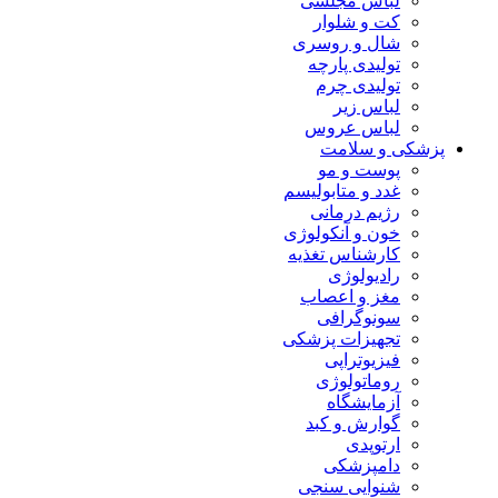
لباس مجلسی
کت و شلوار
شال و روسری
تولیدی پارچه
تولیدی چرم
لباس زیر
لباس عروس
پزشکی و سلامت
پوست و مو
غدد و متابولیسم
رژیم درمانی
خون و آنکولوژی
کارشناس تغذیه
رادیولوژی
مغز و اعصاب
سونوگرافی
تجهیزات پزشکی
فیزیوتراپی
روماتولوژی
آزمایشگاه
گوارش و کبد
ارتوپدی
دامپزشکی
شنوایی سنجی