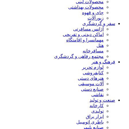
محصولات لبنی
محصولات بهداشتی
چای و قهوه
زیورآلات
سفر و گردشگری
آژانس مسافرتی
اماکن دیدنی و تفریحی
مهمانسرا و اقامتگاه
هتل
مسافرخانه
مجتمع رفاهی و گردشگری
فرهنگ و هنر
لوازم تحریر
کتابفروشی
هنرهای دستی
آلات موسیقی
صنایع دستی
نقاشی
صنعت و تولید
کارخانه
تولیدی
ابزار یراق
باطری اتومبیل
صنایع پلیمر