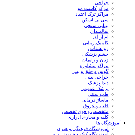
جراحی
مرکز کاشت مو
مراکز ترک اعتیاد
سی تی اسکن
بینایی سنجی
سالمندان
ام آر آی
کلینیک زیبایی
روانشناس
چشم پزشکی
زنان و زایمان
مراکز مشاوره
گوش و حلق و بینی
جراحی بینی
دندانپزشک
پزشک عمومی
طب سنتی
ماساژ درمانی
قلب و عروق
متخصص و فوق تخصص
کلیه و مجاری ادراری
آموزشگاه ها
آموزشگاه فرهنگی و هنری
آموزشگاه کیک و شیرینی پزی