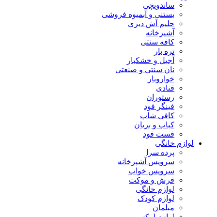
ساندویچی
بستنی و آبمیوه فروشی
حلیم آش دیزی
آشپزخانه
کافه سنتی
تره بار
آجیل و خشکبار
نان سنتی و صنعتی
خواروبار
قنادی
رستوران
فینگر فود
کافی شاپ
کباب و بریان
فست فود
لوازم خانگی
پرده سرا
سرویس آشپزخانه
سرویس خواب
فرش و موکت
لوازم خانگی
لوازم کودک
مبلمان
لوازم لوکس