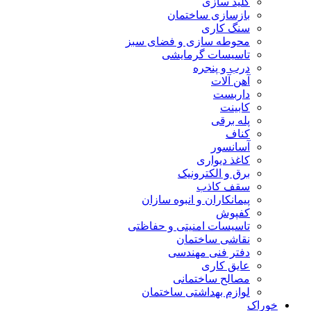
کلید سازی
بازسازی ساختمان
سنگ کاری
محوطه سازی و فضای سبز
تاسیسات گرمایشی
درب و پنجره
آهن آلات
داربست
کابینت
پله برقی
کناف
آسانسور
کاغذ دیواری
برق و الکترونیک
سقف کاذب
پیمانکاران و انبوه سازان
کفپوش
تاسیسات امنیتی و حفاظتی
نقاشی ساختمان
دفتر فنی مهندسی
عایق کاری
مصالح ساختمانی
لوازم بهداشتی ساختمان
خوراک