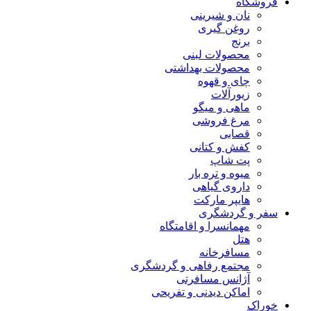
فروشگاه
نان و شیرینی
روغن گیری
برنج
محصولات لبنی
محصولات بهداشتی
چای و قهوه
زیورآلات
ماهی و میگو
مرغ فروشی
قصابی
کفش و کتانی
پت شاپ
میوه و تره بار
داروی گیاهی
هایپر مارکت
سفر و گردشگری
مهمانسرا و اقامتگاه
هتل
مسافرخانه
مجتمع رفاهی و گردشگری
آژانس مسافرتی
اماکن دیدنی و تفریحی
خوراک