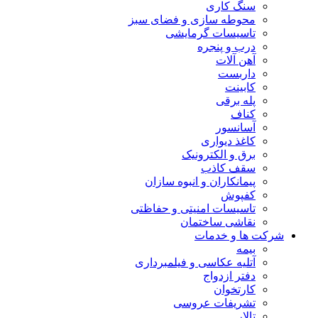
سنگ کاری
محوطه سازی و فضای سبز
تاسیسات گرمایشی
درب و پنجره
آهن آلات
داربست
کابینت
پله برقی
کناف
آسانسور
کاغذ دیواری
برق و الکترونیک
سقف کاذب
پیمانکاران و انبوه سازان
کفپوش
تاسیسات امنیتی و حفاظتی
نقاشی ساختمان
شرکت ها و خدمات
بیمه
آتلیه عکاسی و فیلمبرداری
دفتر ازدواج
کارتخوان
تشریفات عروسی
تالار