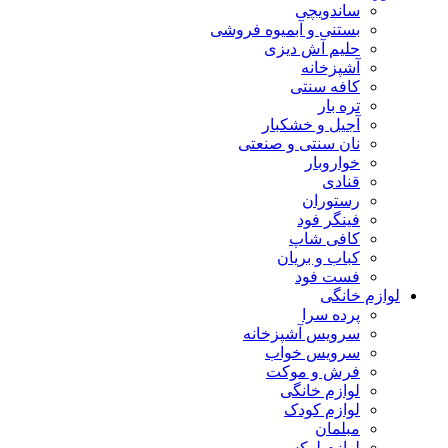
ساندویچی
بستنی و آبمیوه فروشی
حلیم آش دیزی
آشپزخانه
کافه سنتی
تره بار
آجیل و خشکبار
نان سنتی و صنعتی
خواروبار
قنادی
رستوران
فینگر فود
کافی شاپ
کباب و بریان
فست فود
لوازم خانگی
پرده سرا
سرویس آشپزخانه
سرویس خواب
فرش و موکت
لوازم خانگی
لوازم کودک
مبلمان
لوازم لوکس