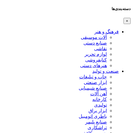
دسته‌بندی‌ها
×
فرهنگ و هنر
آلات موسیقی
صنایع دستی
نقاشی
لوازم تحریر
کتابفروشی
هنرهای دستی
صنعت و تولید
چاپ و تبلیغات
ابزار صنعتی
صنایع شیمیایی
آهن آلات
کارخانه
تولیدی
ابزار یراق
باطری اتومبیل
صنایع پلیمر
تراشکاری