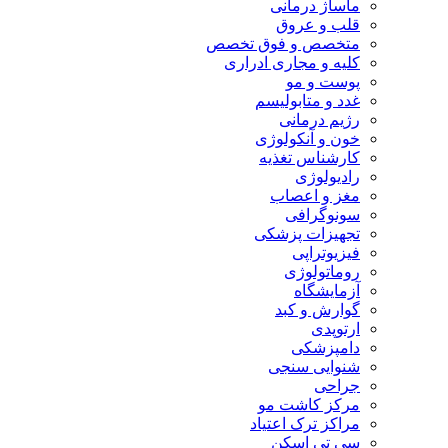
ماساژ درمانی
قلب و عروق
متخصص و فوق تخصص
کلیه و مجاری ادراری
پوست و مو
غدد و متابولیسم
رژیم درمانی
خون و آنکولوژی
کارشناس تغذیه
رادیولوژی
مغز و اعصاب
سونوگرافی
تجهیزات پزشکی
فیزیوتراپی
روماتولوژی
آزمایشگاه
گوارش و کبد
ارتوپدی
دامپزشکی
شنوایی سنجی
جراحی
مرکز کاشت مو
مراکز ترک اعتیاد
سی تی اسکن