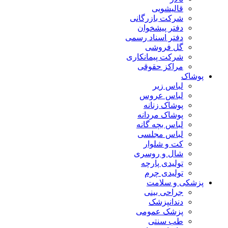
قالیشویی
شرکت بازرگانی
دفتر پیشخوان
دفتر اسناد رسمی
گل فروشی
شرکت پیمانکاری
مراکز حقوقی
پوشاک
لباس زیر
لباس عروس
پوشاک زنانه
پوشاک مردانه
لباس بچه گانه
لباس مجلسی
کت و شلوار
شال و روسری
تولیدی پارچه
تولیدی چرم
پزشکی و سلامت
جراحی بینی
دندانپزشک
پزشک عمومی
طب سنتی