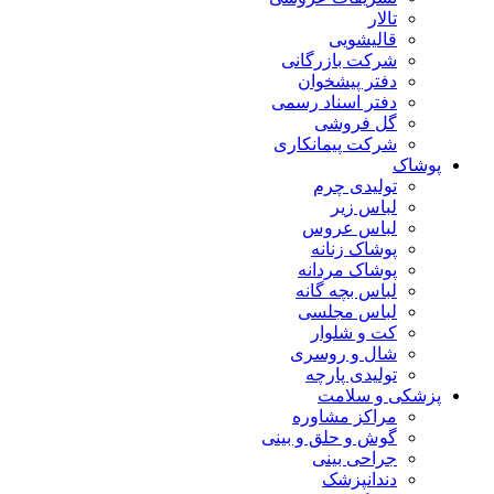
تالار
قالیشویی
شرکت بازرگانی
دفتر پیشخوان
دفتر اسناد رسمی
گل فروشی
شرکت پیمانکاری
پوشاک
تولیدی چرم
لباس زیر
لباس عروس
پوشاک زنانه
پوشاک مردانه
لباس بچه گانه
لباس مجلسی
کت و شلوار
شال و روسری
تولیدی پارچه
پزشکی و سلامت
مراکز مشاوره
گوش و حلق و بینی
جراحی بینی
دندانپزشک