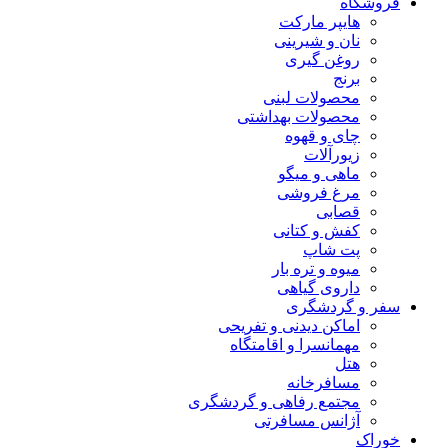
فروشگاه
هایپر مارکت
نان و شیرینی
روغن گیری
برنج
محصولات لبنی
محصولات بهداشتی
چای و قهوه
زیورآلات
ماهی و میگو
مرغ فروشی
قصابی
کفش و کتانی
پت شاپ
میوه و تره بار
داروی گیاهی
سفر و گردشگری
اماکن دیدنی و تفریحی
مهمانسرا و اقامتگاه
هتل
مسافرخانه
مجتمع رفاهی و گردشگری
آژانس مسافرتی
خوراک