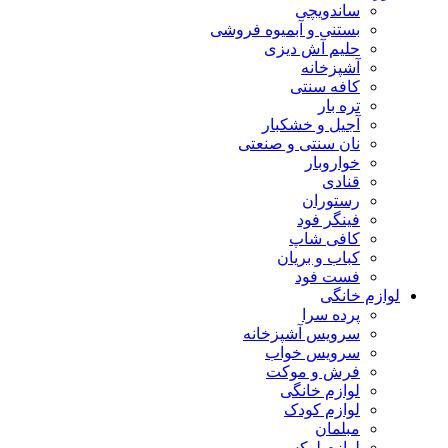
ساندویچی
بستنی و آبمیوه فروشی
حلیم آش دیزی
آشپزخانه
کافه سنتی
تره بار
آجیل و خشکبار
نان سنتی و صنعتی
خواروبار
قنادی
رستوران
فینگر فود
کافی شاپ
کباب و بریان
فست فود
لوازم خانگی
پرده سرا
سرویس آشپزخانه
سرویس خواب
فرش و موکت
لوازم خانگی
لوازم کودک
مبلمان
لوازم لوکس