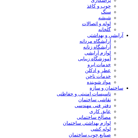
تراشکاری
چوب و کاغذ
سنگ
شیشه
لوله و اتصالات
گلخانه
آرایشی و بهداشتی
آرایشگاه مردانه
آرایشگاه زنانه
لوازم آرایشی
آموزشگاه زیبایی
خدمات ابرو
عطر و ادکلن
خدمات ناخن
مواد شوینده
ساختمان و سازه
تاسیسات امنیتی و حفاظتی
نقاشی ساختمان
دفتر فنی مهندسی
عایق کاری
مصالح ساختمانی
لوازم بهداشتی ساختمان
لوله کشی
صنایع چوب ساختمان