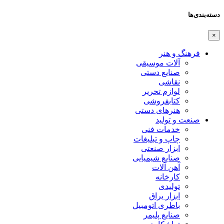
دسته‌بندی‌ها
×
فرهنگ و هنر
آلات موسیقی
صنایع دستی
نقاشی
لوازم تحریر
کتابفروشی
هنرهای دستی
صنعت و تولید
خدمات فنی
چاپ و تبلیغات
ابزار صنعتی
صنایع شیمیایی
آهن آلات
کارخانه
تولیدی
ابزار یراق
باطری اتومبیل
صنایع پلیمر