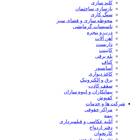
کلید سازی
بازسازی ساختمان
سنگ کاری
محوطه سازی و فضای سبز
تاسیسات گرمایشی
درب و پنجره
آهن آلات
داربست
کابینت
پله برقی
کناف
آسانسور
کاغذ دیواری
برق و الکترونیک
سقف کاذب
پیمانکاران و انبوه سازان
کفپوش
شرکت ها و خدمات
مراکز حقوقی
بیمه
آتلیه عکاسی و فیلمبرداری
دفتر ازدواج
کارتخوان
تشریفات عروسی