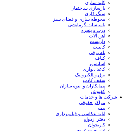
کلید سازی
بازسازی ساختمان
سنگ کاری
محوطه سازی و فضای سبز
تاسیسات گرمایشی
درب و پنجره
آهن آلات
داربست
کابینت
پله برقی
کناف
آسانسور
کاغذ دیواری
برق و الکترونیک
سقف کاذب
پیمانکاران و انبوه سازان
کفپوش
شرکت ها و خدمات
مراکز حقوقی
بیمه
آتلیه عکاسی و فیلمبرداری
دفتر ازدواج
کارتخوان
تشریفات عروسی