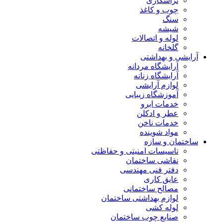
تراشکاری
چوب و کاغذ
سنگ
شیشه
لوله و اتصالات
گلخانه
آرایشی و بهداشتی
آرایشگاه مردانه
آرایشگاه زنانه
لوازم آرایشی
آموزشگاه زیبایی
خدمات ابرو
عطر و ادکلن
خدمات ناخن
مواد شوینده
ساختمان و سازه
تاسیسات امنیتی و حفاظتی
نقاشی ساختمان
دفتر فنی مهندسی
عایق کاری
مصالح ساختمانی
لوازم بهداشتی ساختمان
لوله کشی
صنایع چوب ساختمان