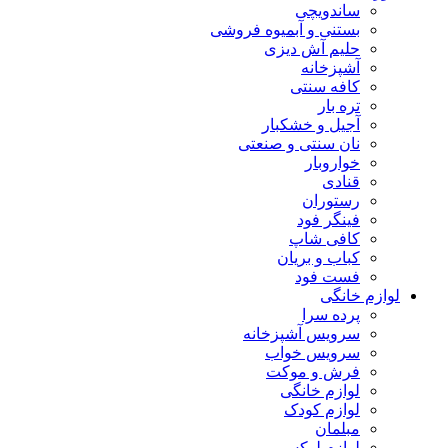
ساندویچی
بستنی و آبمیوه فروشی
حلیم آش دیزی
آشپزخانه
کافه سنتی
تره بار
آجیل و خشکبار
نان سنتی و صنعتی
خواروبار
قنادی
رستوران
فینگر فود
کافی شاپ
کباب و بریان
فست فود
لوازم خانگی
پرده سرا
سرویس آشپزخانه
سرویس خواب
فرش و موکت
لوازم خانگی
لوازم کودک
مبلمان
لوازم لوکس