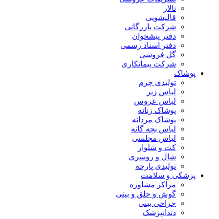
تالار
قالیشویی
شرکت بازرگانی
دفتر پیشخوان
دفتر اسناد رسمی
گل فروشی
شرکت پیمانکاری
پوشاک
تولیدی چرم
لباس زیر
لباس عروس
پوشاک زنانه
پوشاک مردانه
لباس بچه گانه
لباس مجلسی
کت و شلوار
شال و روسری
تولیدی پارچه
پزشکی و سلامت
مراکز مشاوره
گوش و حلق و بینی
جراحی بینی
دندانپزشک