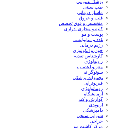
پزشک عمومی
طب سنتی
ماساژ درمانی
قلب و عروق
متخصص و فوق تخصص
کلیه و مجاری ادراری
پوست و مو
غدد و متابولیسم
رژیم درمانی
خون و آنکولوژی
کارشناس تغذیه
رادیولوژی
مغز و اعصاب
سونوگرافی
تجهیزات پزشکی
فیزیوتراپی
روماتولوژی
آزمایشگاه
گوارش و کبد
ارتوپدی
دامپزشکی
شنوایی سنجی
جراحی
مرکز کاشت مو