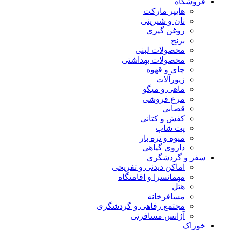
فروشگاه
هایپر مارکت
نان و شیرینی
روغن گیری
برنج
محصولات لبنی
محصولات بهداشتی
چای و قهوه
زیورآلات
ماهی و میگو
مرغ فروشی
قصابی
کفش و کتانی
پت شاپ
میوه و تره بار
داروی گیاهی
سفر و گردشگری
اماکن دیدنی و تفریحی
مهمانسرا و اقامتگاه
هتل
مسافرخانه
مجتمع رفاهی و گردشگری
آژانس مسافرتی
خوراک