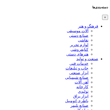
دسته‌بندی‌ها
×
فرهنگ و هنر
آلات موسیقی
صنایع دستی
نقاشی
لوازم تحریر
کتابفروشی
هنرهای دستی
صنعت و تولید
خدمات فنی
چاپ و تبلیغات
ابزار صنعتی
صنایع شیمیایی
آهن آلات
کارخانه
تولیدی
ابزار یراق
باطری اتومبیل
صنایع پلیمر