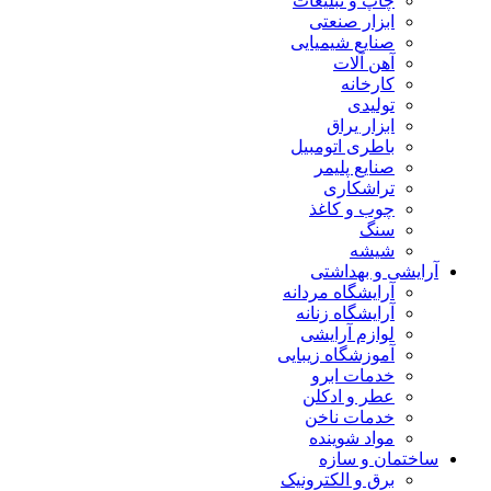
چاپ و تبلیغات
ابزار صنعتی
صنایع شیمیایی
آهن آلات
کارخانه
تولیدی
ابزار یراق
باطری اتومبیل
صنایع پلیمر
تراشکاری
چوب و کاغذ
سنگ
شیشه
آرایشی و بهداشتی
آرایشگاه مردانه
آرایشگاه زنانه
لوازم آرایشی
آموزشگاه زیبایی
خدمات ابرو
عطر و ادکلن
خدمات ناخن
مواد شوینده
ساختمان و سازه
برق و الکترونیک