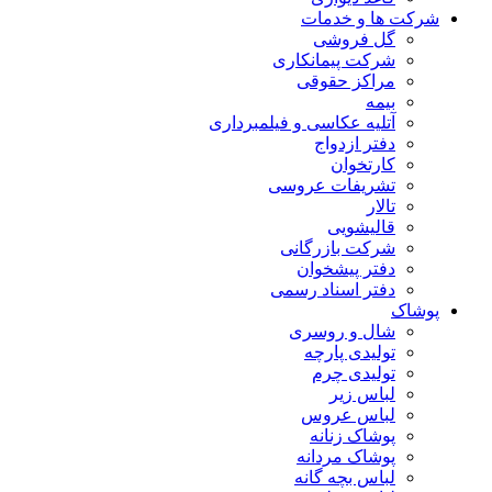
شرکت ها و خدمات
گل فروشی
شرکت پیمانکاری
مراکز حقوقی
بیمه
آتلیه عکاسی و فیلمبرداری
دفتر ازدواج
کارتخوان
تشریفات عروسی
تالار
قالیشویی
شرکت بازرگانی
دفتر پیشخوان
دفتر اسناد رسمی
پوشاک
شال و روسری
تولیدی پارچه
تولیدی چرم
لباس زیر
لباس عروس
پوشاک زنانه
پوشاک مردانه
لباس بچه گانه