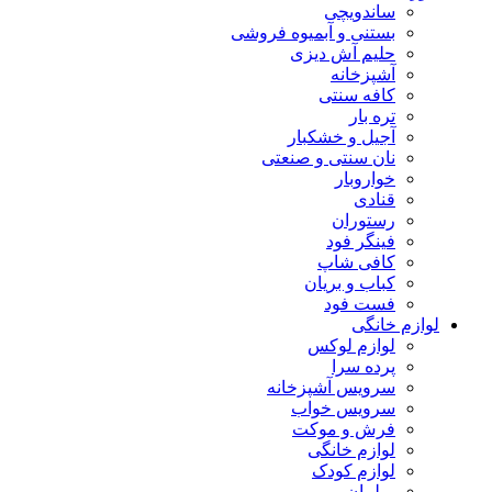
ساندویچی
بستنی و آبمیوه فروشی
حلیم آش دیزی
آشپزخانه
کافه سنتی
تره بار
آجیل و خشکبار
نان سنتی و صنعتی
خواروبار
قنادی
رستوران
فینگر فود
کافی شاپ
کباب و بریان
فست فود
لوازم خانگی
لوازم لوکس
پرده سرا
سرویس آشپزخانه
سرویس خواب
فرش و موکت
لوازم خانگی
لوازم کودک
مبلمان