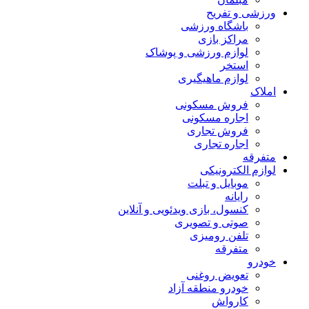
ورزشی و تفریح
باشگاه ورزشی
مراکز بازی
لوازم ورزشی و پوشاک
استخر
لوازم ماهیگیری
املاک
فروش مسکونی
اجاره مسکونی
فروش تجاری
اجاره تجاری
متفرقه
لوازم الکترونیکی
موبایل و تبلت
رایانه
کنسول، بازی‌ ویدئویی و آنلاین
صوتی و تصویری
تلفن رومیزی
متفرقه
خودرو
تعویض روغنی
خودرو منطقه آزاد
کارواش