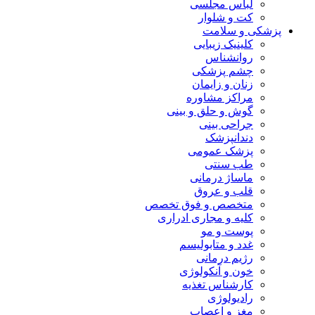
لباس مجلسی
کت و شلوار
پزشکی و سلامت
کلینیک زیبایی
روانشناس
چشم پزشکی
زنان و زایمان
مراکز مشاوره
گوش و حلق و بینی
جراحی بینی
دندانپزشک
پزشک عمومی
طب سنتی
ماساژ درمانی
قلب و عروق
متخصص و فوق تخصص
کلیه و مجاری ادراری
پوست و مو
غدد و متابولیسم
رژیم درمانی
خون و آنکولوژی
کارشناس تغذیه
رادیولوژی
مغز و اعصاب