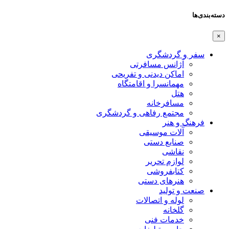
دسته‌بندی‌ها
×
سفر و گردشگری
آژانس مسافرتی
اماکن دیدنی و تفریحی
مهمانسرا و اقامتگاه
هتل
مسافرخانه
مجتمع رفاهی و گردشگری
فرهنگ و هنر
آلات موسیقی
صنایع دستی
نقاشی
لوازم تحریر
کتابفروشی
هنرهای دستی
صنعت و تولید
لوله و اتصالات
گلخانه
خدمات فنی