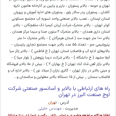
تهران و حومه ، بالابر رستوران ، باربر و پایین بر کارخانه هامون نایزه
کاشان ، رستوران پدر سالار پلور ، رستوران های اداره آموزش و پرورش
استان لرستان ، نصب بالابر صنعتی واحد تسویه آب مجتمع مسکونی
کوثر تهران – بالابر متحرک شرکت آریان کیمیا تک سلفچگان – بالابر
استان داری همدان – بالابر متحرک 2 ستون صدا و سیما مرکز همدان ،
بالابر 100 متر جهت سد ( استان هرمزگان ) – بالابر متحرک 10 متر
پتروشیمی جم – تعداد 55 عدد بالابر جهت مجتمع تجاری پارسیان –
بالابرهای اداره آب و فاضلاب استان تهران ( خ فاطمی ) – بالابر زائر سرا
آبفا مشهد ( خ دانشگاه ) – بالابر شرکت درسا پژوهش ( بلوار مپنا ) –
بالابر بازار آهن شاد آباد تهران ( خ بهاران 2 ) – بیش از 50 بالابر فروشگاه
و مینی بالابر در بازار تهران – گالری باران ( میلاد نور ) – بالابر اداره آب و
فاضلاب سمنان _ بیش از 15 دستگاه بالابر معلولین و سالمندان و…
راه های ارتباطی با بالابر و آسانسور صنعتی شرکت
اوج صنعت البرز در تهران
آدرس : ت
هران
مدیریت :
مهندس خلیلی
لطفا هنگام مراجعه حضوری و تماس تلفنی بگویید شما را در نیاز مشاغل