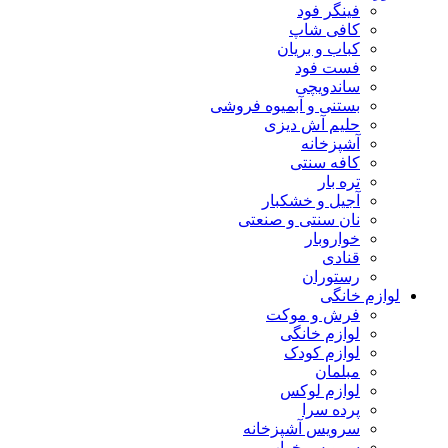
فینگر فود
کافی شاپ
کباب و بریان
فست فود
ساندویچی
بستنی و آبمیوه فروشی
حلیم آش دیزی
آشپزخانه
کافه سنتی
تره بار
آجیل و خشکبار
نان سنتی و صنعتی
خواروبار
قنادی
رستوران
لوازم خانگی
فرش و موکت
لوازم خانگی
لوازم کودک
مبلمان
لوازم لوکس
پرده سرا
سرویس آشپزخانه
سرویس خواب