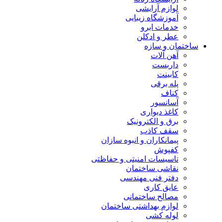
لوازم آرایشی
آموزشگاه زیبایی
خدمات ابرو
عطر و ادکلن
ساختمان و سازه
آهن آلات
داربست
کابینت
پله برقی
کناف
آسانسور
کاغذ دیواری
برق و الکترونیک
سقف کاذب
پیمانکاران و انبوه سازان
کفپوش
تاسیسات امنیتی و حفاظتی
نقاشی ساختمان
دفتر فنی مهندسی
عایق کاری
مصالح ساختمانی
لوازم بهداشتی ساختمان
لوله کشی