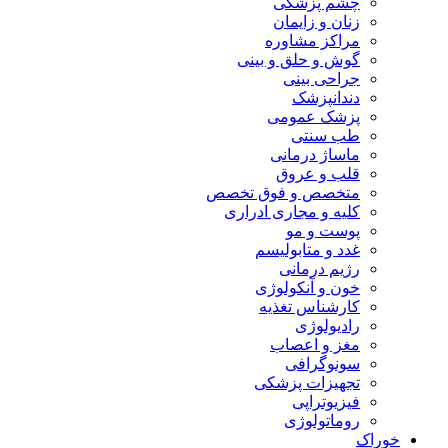
چشم پزشکی
زنان و زایمان
مراکز مشاوره
گوش و حلق و بینی
جراحی بینی
دندانپزشک
پزشک عمومی
طب سنتی
ماساژ درمانی
قلب و عروق
متخصص و فوق تخصص
کلیه و مجاری ادراری
پوست و مو
غدد و متابولیسم
رژیم درمانی
خون و آنکولوژی
کارشناس تغذیه
رادیولوژی
مغز و اعصاب
سونوگرافی
تجهیزات پزشکی
فیزیوتراپی
روماتولوژی
خوراک