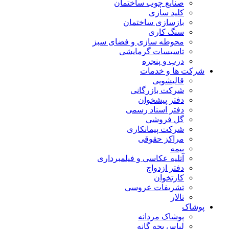
صنایع چوب ساختمان
کلید سازی
بازسازی ساختمان
سنگ کاری
محوطه سازی و فضای سبز
تاسیسات گرمایشی
درب و پنجره
شرکت ها و خدمات
قالیشویی
شرکت بازرگانی
دفتر پیشخوان
دفتر اسناد رسمی
گل فروشی
شرکت پیمانکاری
مراکز حقوقی
بیمه
آتلیه عکاسی و فیلمبرداری
دفتر ازدواج
کارتخوان
تشریفات عروسی
تالار
پوشاک
پوشاک مردانه
لباس بچه گانه