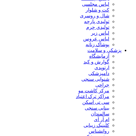
لباس مجلسی
کت و شلوار
شال و روسری
تولیدی پارچه
تولیدی چرم
لباس زیر
لباس عروس
پوشاک زنانه
پزشکی و سلامت
آزمایشگاه
گوارش و کبد
ارتوپدی
دامپزشکی
شنوایی سنجی
جراحی
مرکز کاشت مو
مراکز ترک اعتیاد
سی تی اسکن
بینایی سنجی
سالمندان
ام آر آی
کلینیک زیبایی
روانشناس