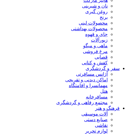
هایپر مارکت
نان و شیرینی
روغن گیری
برنج
محصولات لبنی
محصولات بهداشتی
چای و قهوه
زیورآلات
ماهی و میگو
مرغ فروشی
قصابی
کفش و کتانی
سفر و گردشگری
آژانس مسافرتی
اماکن دیدنی و تفریحی
مهمانسرا و اقامتگاه
هتل
مسافرخانه
مجتمع رفاهی و گردشگری
فرهنگ و هنر
آلات موسیقی
صنایع دستی
نقاشی
لوازم تحریر