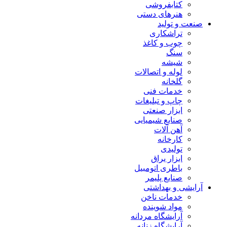
کتابفروشی
هنرهای دستی
صنعت و تولید
تراشکاری
چوب و کاغذ
سنگ
شیشه
لوله و اتصالات
گلخانه
خدمات فنی
چاپ و تبلیغات
ابزار صنعتی
صنایع شیمیایی
آهن آلات
کارخانه
تولیدی
ابزار یراق
باطری اتومبیل
صنایع پلیمر
آرایشی و بهداشتی
خدمات ناخن
مواد شوینده
آرایشگاه مردانه
آرایشگاه زنانه