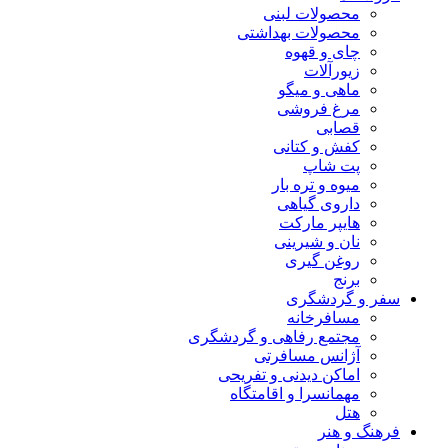
محصولات لبنی
محصولات بهداشتی
چای و قهوه
زیورآلات
ماهی و میگو
مرغ فروشی
قصابی
کفش و کتانی
پت شاپ
میوه و تره بار
داروی گیاهی
هایپر مارکت
نان و شیرینی
روغن گیری
برنج
سفر و گردشگری
مسافرخانه
مجتمع رفاهی و گردشگری
آژانس مسافرتی
اماکن دیدنی و تفریحی
مهمانسرا و اقامتگاه
هتل
فرهنگ و هنر