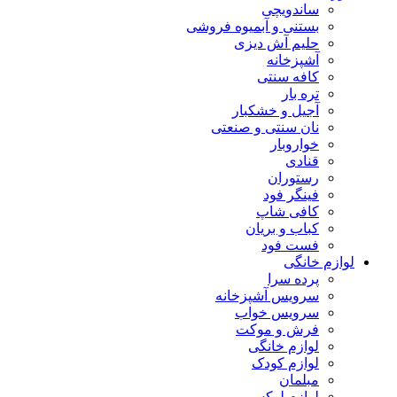
ساندویچی
بستنی و آبمیوه فروشی
حلیم آش دیزی
آشپزخانه
کافه سنتی
تره بار
آجیل و خشکبار
نان سنتی و صنعتی
خواروبار
قنادی
رستوران
فینگر فود
کافی شاپ
کباب و بریان
فست فود
لوازم خانگی
پرده سرا
سرویس آشپزخانه
سرویس خواب
فرش و موکت
لوازم خانگی
لوازم کودک
مبلمان
لوازم لوکس