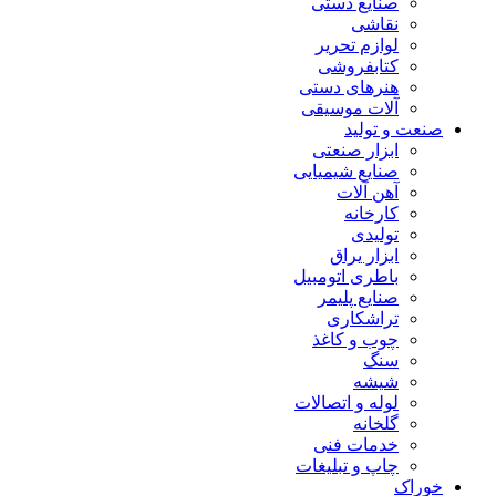
صنایع دستی
نقاشی
لوازم تحریر
کتابفروشی
هنرهای دستی
آلات موسیقی
صنعت و تولید
ابزار صنعتی
صنایع شیمیایی
آهن آلات
کارخانه
تولیدی
ابزار یراق
باطری اتومبیل
صنایع پلیمر
تراشکاری
چوب و کاغذ
سنگ
شیشه
لوله و اتصالات
گلخانه
خدمات فنی
چاپ و تبلیغات
خوراک