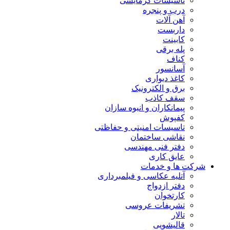
تاسیسات گرمایشی
درب و پنجره
آهن آلات
داربست
کابینت
پله برقی
کناف
آسانسور
کاغذ دیواری
برق و الکترونیک
سقف کاذب
پیمانکاران و انبوه سازان
کفپوش
تاسیسات امنیتی و حفاظتی
نقاشی ساختمان
دفتر فنی مهندسی
عایق کاری
شرکت ها و خدمات
آتلیه عکاسی و فیلمبرداری
دفتر ازدواج
کارتخوان
تشریفات عروسی
تالار
قالیشویی