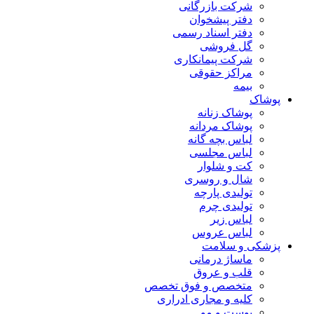
شرکت بازرگانی
دفتر پیشخوان
دفتر اسناد رسمی
گل فروشی
شرکت پیمانکاری
مراکز حقوقی
بیمه
پوشاک
پوشاک زنانه
پوشاک مردانه
لباس بچه گانه
لباس مجلسی
کت و شلوار
شال و روسری
تولیدی پارچه
تولیدی چرم
لباس زیر
لباس عروس
پزشکی و سلامت
ماساژ درمانی
قلب و عروق
متخصص و فوق تخصص
کلیه و مجاری ادراری
پوست و مو