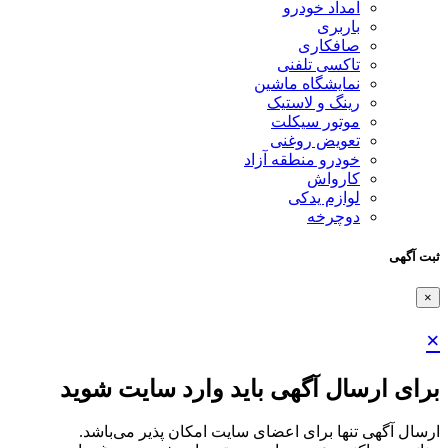
امداد خودرو
باربری
صافکاری
تاکسی تلفنی
نمایشگاه ماشین
رینگ و لاستیک
موتور سیکلت
تعویض روغنی
خودرو منطقه آزاد
کارواش
لوازم یدکی
دوچرخه
ثبت آگهی
×
×
برای ارسال آگهی باید وارد سایت شوید
ارسال آگهی تنها برای اعضای سایت امکان پذیر می‌باشد.