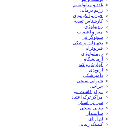
غدد و متابولیسم
رژیم درمانی
خون و آنکولوژی
کارشناس تغذیه
رادیولوژی
مغز و اعصاب
سونوگرافی
تجهیزات پزشکی
فیزیوتراپی
روماتولوژی
آزمایشگاه
گوارش و کبد
ارتوپدی
دامپزشکی
شنوایی سنجی
جراحی
مرکز کاشت مو
مراکز ترک اعتیاد
سی تی اسکن
بینایی سنجی
سالمندان
ام آر آی
کلینیک زیبایی