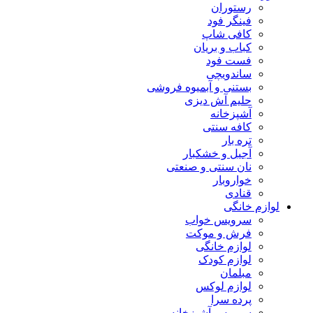
رستوران
فینگر فود
کافی شاپ
کباب و بریان
فست فود
ساندویچی
بستنی و آبمیوه فروشی
حلیم آش دیزی
آشپزخانه
کافه سنتی
تره بار
آجیل و خشکبار
نان سنتی و صنعتی
خواروبار
قنادی
لوازم خانگی
سرویس خواب
فرش و موکت
لوازم خانگی
لوازم کودک
مبلمان
لوازم لوکس
پرده سرا
سرویس آشپزخانه