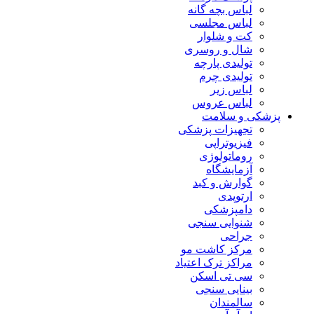
لباس بچه گانه
لباس مجلسی
کت و شلوار
شال و روسری
تولیدی پارچه
تولیدی چرم
لباس زیر
لباس عروس
پزشکی و سلامت
تجهیزات پزشکی
فیزیوتراپی
روماتولوژی
آزمایشگاه
گوارش و کبد
ارتوپدی
دامپزشکی
شنوایی سنجی
جراحی
مرکز کاشت مو
مراکز ترک اعتیاد
سی تی اسکن
بینایی سنجی
سالمندان