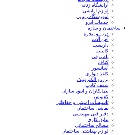
آرایشگاه زنانه
لوازم آرایشی
آموزشگاه زیبایی
خدمات ابرو
ساختمان و سازه
درب و پنجره
آهن آلات
داربست
کابینت
پله برقی
کناف
آسانسور
کاغذ دیواری
برق و الکترونیک
سقف کاذب
پیمانکاران و انبوه سازان
کفپوش
تاسیسات امنیتی و حفاظتی
نقاشی ساختمان
دفتر فنی مهندسی
عایق کاری
مصالح ساختمانی
لوازم بهداشتی ساختمان