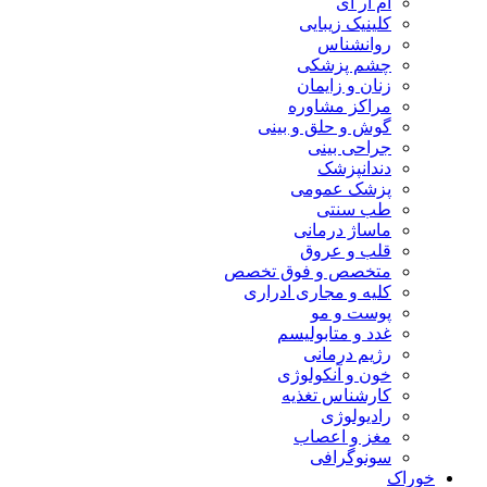
ام آر آی
کلینیک زیبایی
روانشناس
چشم پزشکی
زنان و زایمان
مراکز مشاوره
گوش و حلق و بینی
جراحی بینی
دندانپزشک
پزشک عمومی
طب سنتی
ماساژ درمانی
قلب و عروق
متخصص و فوق تخصص
کلیه و مجاری ادراری
پوست و مو
غدد و متابولیسم
رژیم درمانی
خون و آنکولوژی
کارشناس تغذیه
رادیولوژی
مغز و اعصاب
سونوگرافی
خوراک