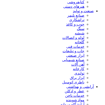
کتابفروشی
هنرهای دستی
صنعت و تولید
صنایع پلیمر
تراشکاری
چوب و کاغذ
سنگ
شیشه
لوله و اتصالات
گلخانه
خدمات فنی
چاپ و تبلیغات
ابزار صنعتی
صنایع شیمیایی
آهن آلات
کارخانه
تولیدی
ابزار یراق
باطری اتومبیل
آرایشی و بهداشتی
عطر و ادکلن
خدمات ناخن
مواد شوینده
آرایشگاه مردانه