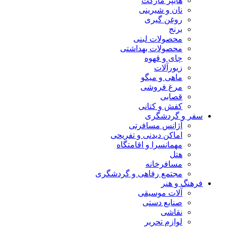
هایپر مارکت
نان و شیرینی
روغن گیری
برنج
محصولات لبنی
محصولات بهداشتی
چای و قهوه
زیورآلات
ماهی و میگو
مرغ فروشی
قصابی
کفش و کتانی
سفر و گردشگری
آژانس مسافرتی
اماکن دیدنی و تفریحی
مهمانسرا و اقامتگاه
هتل
مسافرخانه
مجتمع رفاهی و گردشگری
فرهنگ و هنر
آلات موسیقی
صنایع دستی
نقاشی
لوازم تحریر