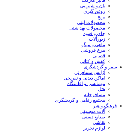
هایپر مارکت
نان و شیرینی
روغن گیری
برنج
محصولات لبنی
محصولات بهداشتی
چای و قهوه
زیورآلات
ماهی و میگو
مرغ فروشی
قصابی
کفش و کتانی
سفر و گردشگری
آژانس مسافرتی
اماکن دیدنی و تفریحی
مهمانسرا و اقامتگاه
هتل
مسافرخانه
مجتمع رفاهی و گردشگری
فرهنگ و هنر
آلات موسیقی
صنایع دستی
نقاشی
لوازم تحریر