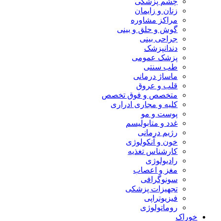
چشم پزشکی
زنان و زایمان
مراکز مشاوره
گوش و حلق و بینی
جراحی بینی
دندانپزشک
پزشک عمومی
طب سنتی
ماساژ درمانی
قلب و عروق
متخصص و فوق تخصص
کلیه و مجاری ادراری
پوست و مو
غدد و متابولیسم
رژیم درمانی
خون و آنکولوژی
کارشناس تغذیه
رادیولوژی
مغز و اعصاب
سونوگرافی
تجهیزات پزشکی
فیزیوتراپی
روماتولوژی
خوراک