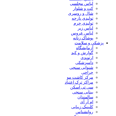
لباس مجلسی
کت و شلوار
شال و روسری
تولیدی پارچه
تولیدی چرم
لباس زیر
لباس عروس
پوشاک زنانه
پزشکی و سلامت
آزمایشگاه
گوارش و کبد
ارتوپدی
دامپزشکی
شنوایی سنجی
جراحی
مرکز کاشت مو
مراکز ترک اعتیاد
سی تی اسکن
بینایی سنجی
سالمندان
ام آر آی
کلینیک زیبایی
روانشناس