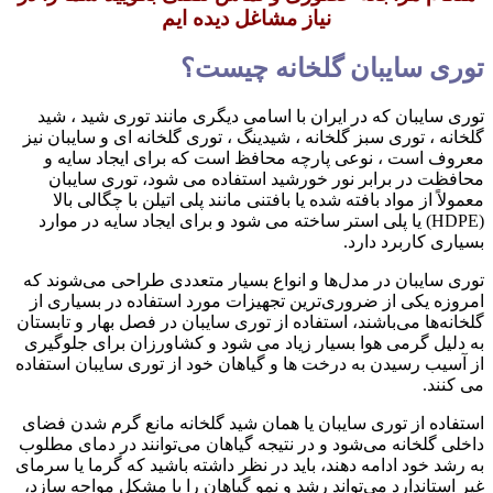
نیاز مشاغل دیده ایم
توری سایبان گلخانه چیست؟
توری سایبان که در ایران با اسامی دیگری مانند توری شید ، شید
گلخانه ، توری سبز گلخانه ، شیدینگ ، توری گلخانه ای و سایبان نیز
معروف است ، نوعی پارچه محافظ است که برای ایجاد سایه و
محافظت در برابر نور خورشید استفاده می شود، توری سایبان
معمولاً از مواد بافته شده یا بافتنی مانند پلی اتیلن با چگالی بالا
(HDPE) یا پلی استر ساخته می شود و برای ایجاد سایه در موارد
بسیاری کاربرد دارد.
توری سایبان در مدل‌ها و انواع بسیار متعددی طراحی می‌شوند که
امروزه یکی از ضروری‌ترین تجهیزات مورد استفاده در بسیاری از
گلخانه‌ها می‌باشند، استفاده از توری سایبان در فصل بهار و تابستان
به دلیل گرمی هوا بسیار زیاد می شود و کشاورزان برای جلوگیری
از آسیب رسیدن به درخت ها و گیاهان خود از توری سایبان استفاده
می کنند.
استفاده از توری سایبان یا همان شید گلخانه مانع گرم شدن فضای
داخلی گلخانه می‌شود و در نتیجه گیاهان می‌توانند در دمای مطلوب
به رشد خود ادامه دهند، باید در نظر داشته باشید که گرما یا سرمای
غیر استاندارد می‌تواند رشد و نمو گیاهان را با مشکل مواجه سازد،