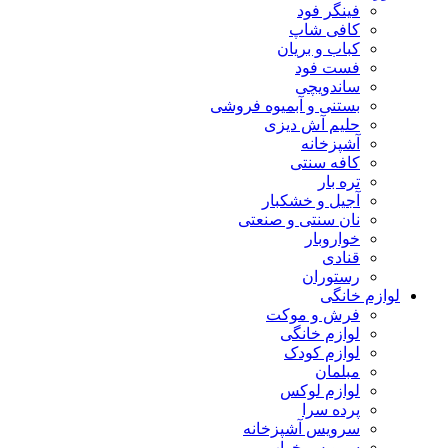
فینگر فود
کافی شاپ
کباب و بریان
فست فود
ساندویچی
بستنی و آبمیوه فروشی
حلیم آش دیزی
آشپزخانه
کافه سنتی
تره بار
آجیل و خشکبار
نان سنتی و صنعتی
خواروبار
قنادی
رستوران
لوازم خانگی
فرش و موکت
لوازم خانگی
لوازم کودک
مبلمان
لوازم لوکس
پرده سرا
سرویس آشپزخانه
سرویس خواب