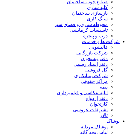
صنایع چوب ساختمان
کلید سازی
بازسازی ساختمان
سنگ کاری
محوطه سازی و فضای سبز
تاسیسات گرمایشی
درب و پنجره
شرکت ها و خدمات
قالیشویی
شرکت بازرگانی
دفتر پیشخوان
دفتر اسناد رسمی
گل فروشی
شرکت پیمانکاری
مراکز حقوقی
بیمه
آتلیه عکاسی و فیلمبرداری
دفتر ازدواج
کارتخوان
تشریفات عروسی
تالار
پوشاک
پوشاک مردانه
لباس بچه گانه