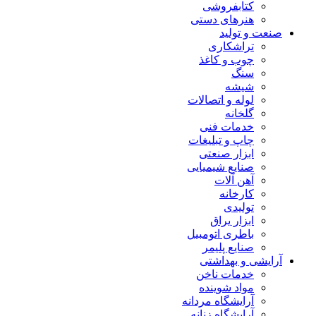
کتابفروشی
هنرهای دستی
صنعت و تولید
تراشکاری
چوب و کاغذ
سنگ
شیشه
لوله و اتصالات
گلخانه
خدمات فنی
چاپ و تبلیغات
ابزار صنعتی
صنایع شیمیایی
آهن آلات
کارخانه
تولیدی
ابزار یراق
باطری اتومبیل
صنایع پلیمر
آرایشی و بهداشتی
خدمات ناخن
مواد شوینده
آرایشگاه مردانه
آرایشگاه زنانه