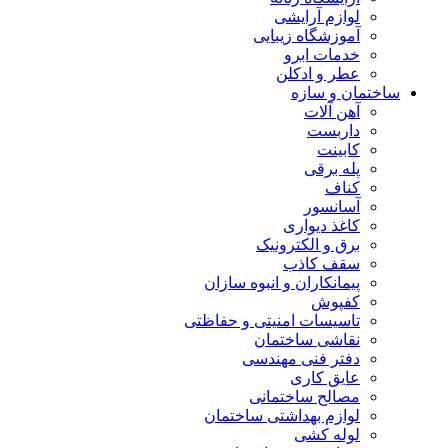
لوازم آرایشی
آموزشگاه زیبایی
خدمات ابرو
عطر و ادکلن
ساختمان و سازه
آهن آلات
داربست
کابینت
پله برقی
کناف
آسانسور
کاغذ دیواری
برق و الکترونیک
سقف کاذب
پیمانکاران و انبوه سازان
کفپوش
تاسیسات امنیتی و حفاظتی
نقاشی ساختمان
دفتر فنی مهندسی
عایق کاری
مصالح ساختمانی
لوازم بهداشتی ساختمان
لوله کشی