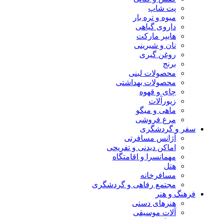
پت شاپ
میوه و تره بار
داروی گیاهی
هایپر مارکت
نان و شیرینی
روغن گیری
برنج
محصولات لبنی
محصولات بهداشتی
چای و قهوه
زیورآلات
ماهی و میگو
مرغ فروشی
سفر و گردشگری
آژانس مسافرتی
اماکن دیدنی و تفریحی
مهمانسرا و اقامتگاه
هتل
مسافرخانه
مجتمع رفاهی و گردشگری
فرهنگ و هنر
هنرهای دستی
آلات موسیقی