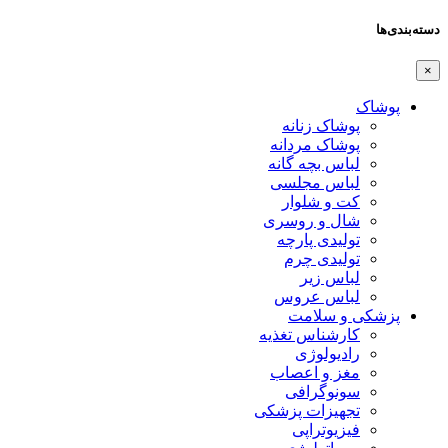
دسته‌بندی‌ها
×
پوشاک
پوشاک زنانه
پوشاک مردانه
لباس بچه گانه
لباس مجلسی
کت و شلوار
شال و روسری
تولیدی پارچه
تولیدی چرم
لباس زیر
لباس عروس
پزشکی و سلامت
کارشناس تغذیه
رادیولوژی
مغز و اعصاب
سونوگرافی
تجهیزات پزشکی
فیزیوتراپی