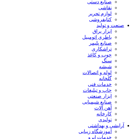
صنایع دستی
نقاشی
لوازم تحریر
کتابفروشی
صنعت و تولید
ابزار یراق
باطری اتومبیل
صنایع پلیمر
تراشکاری
چوب و کاغذ
سنگ
شیشه
لوله و اتصالات
گلخانه
خدمات فنی
چاپ و تبلیغات
ابزار صنعتی
صنایع شیمیایی
آهن آلات
کارخانه
تولیدی
آرایشی و بهداشتی
آموزشگاه زیبایی
خدمات ابرو