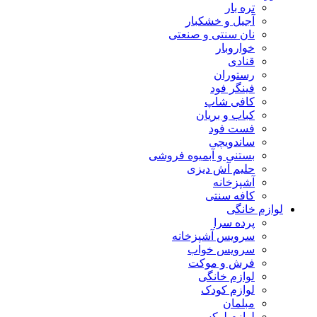
تره بار
آجیل و خشکبار
نان سنتی و صنعتی
خواروبار
قنادی
رستوران
فینگر فود
کافی شاپ
کباب و بریان
فست فود
ساندویچی
بستنی و آبمیوه فروشی
حلیم آش دیزی
آشپزخانه
کافه سنتی
لوازم خانگی
پرده سرا
سرویس آشپزخانه
سرویس خواب
فرش و موکت
لوازم خانگی
لوازم کودک
مبلمان
لوازم لوکس