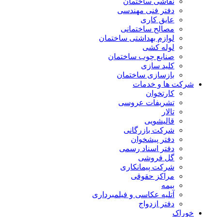
نقاشی ساختمان
دفتر فنی مهندسی
عایق کاری
مصالح ساختمانی
لوازم بهداشتی ساختمان
لوله کشی
صنایع چوب ساختمان
کلید سازی
بازسازی ساختمان
شرکت ها و خدمات
کارتخوان
تشریفات عروسی
تالار
قالیشویی
شرکت بازرگانی
دفتر پیشخوان
دفتر اسناد رسمی
گل فروشی
شرکت پیمانکاری
مراکز حقوقی
بیمه
آتلیه عکاسی و فیلمبرداری
دفتر ازدواج
خوراک