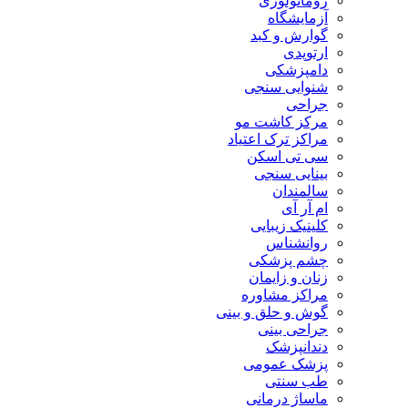
روماتولوژی
آزمایشگاه
گوارش و کبد
ارتوپدی
دامپزشکی
شنوایی سنجی
جراحی
مرکز کاشت مو
مراکز ترک اعتیاد
سی تی اسکن
بینایی سنجی
سالمندان
ام آر آی
کلینیک زیبایی
روانشناس
چشم پزشکی
زنان و زایمان
مراکز مشاوره
گوش و حلق و بینی
جراحی بینی
دندانپزشک
پزشک عمومی
طب سنتی
ماساژ درمانی