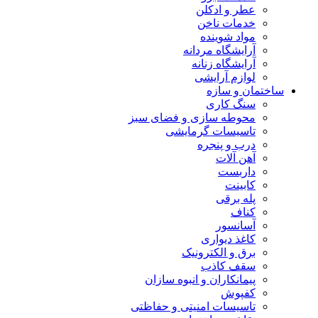
عطر و ادکلن
خدمات ناخن
مواد شوینده
آرایشگاه مردانه
آرایشگاه زنانه
لوازم آرایشی
ساختمان و سازه
سنگ کاری
محوطه سازی و فضای سبز
تاسیسات گرمایشی
درب و پنجره
آهن آلات
داربست
کابینت
پله برقی
کناف
آسانسور
کاغذ دیواری
برق و الکترونیک
سقف کاذب
پیمانکاران و انبوه سازان
کفپوش
تاسیسات امنیتی و حفاظتی