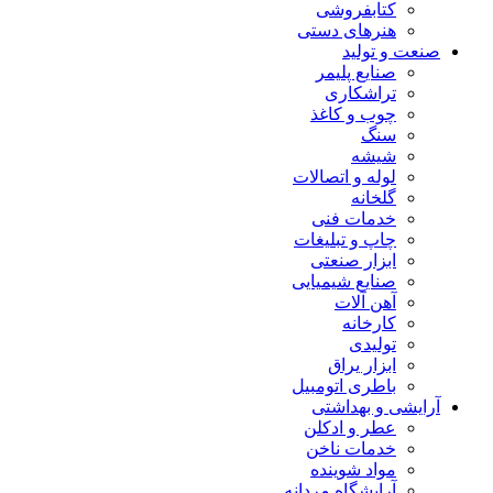
کتابفروشی
هنرهای دستی
صنعت و تولید
صنایع پلیمر
تراشکاری
چوب و کاغذ
سنگ
شیشه
لوله و اتصالات
گلخانه
خدمات فنی
چاپ و تبلیغات
ابزار صنعتی
صنایع شیمیایی
آهن آلات
کارخانه
تولیدی
ابزار یراق
باطری اتومبیل
آرایشی و بهداشتی
عطر و ادکلن
خدمات ناخن
مواد شوینده
آرایشگاه مردانه