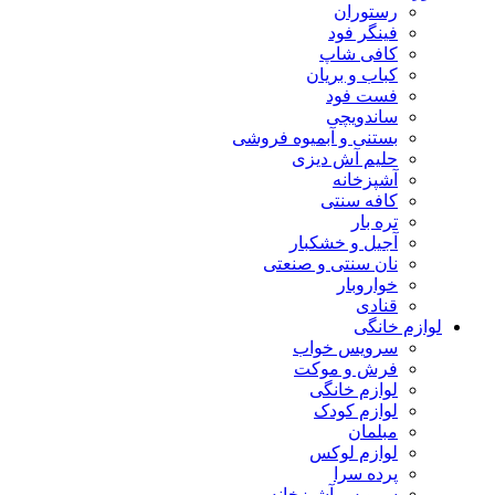
رستوران
فینگر فود
کافی شاپ
کباب و بریان
فست فود
ساندویچی
بستنی و آبمیوه فروشی
حلیم آش دیزی
آشپزخانه
کافه سنتی
تره بار
آجیل و خشکبار
نان سنتی و صنعتی
خواروبار
قنادی
لوازم خانگی
سرویس خواب
فرش و موکت
لوازم خانگی
لوازم کودک
مبلمان
لوازم لوکس
پرده سرا
سرویس آشپزخانه