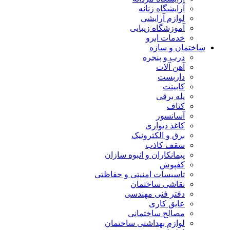
آرایشگاه زنانه
لوازم آرایشی
آموزشگاه زیبایی
خدمات ابرو
ساختمان و سازه
درب و پنجره
آهن آلات
داربست
کابینت
پله برقی
کناف
آسانسور
کاغذ دیواری
برق و الکترونیک
سقف کاذب
پیمانکاران و انبوه سازان
کفپوش
تاسیسات امنیتی و حفاظتی
نقاشی ساختمان
دفتر فنی مهندسی
عایق کاری
مصالح ساختمانی
لوازم بهداشتی ساختمان