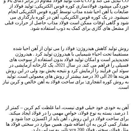
CO تبدیل می کند و CO باعث تولید فولاد مقاوم در برابر دمای بالا و
خوردگی میشود. فولادسازی کوره قوس الکتریکی: تولید فولاد از
ضایعات یا آهن احیا شده مذاب توسط کوره قوس الکتریکی انجام
نمیشود. در یک کوره قوس الکتریکی، آهن در کوره بارگذاری می
شود و گاهی اوقات ممکن است فولاد مذاب حاصل از حرارت قبلی
از مشعل های گازی برای کمک به ذوب استفاده شود.
روش تولید کاهش هیدروژن: فولاد را می توان از آهن احیا شده
مستقیما تحت احیاء شیمیایی با هیدروژن تولید کرد . هیدروژن
تجدیدپذیر است و امکان تولید فولاد بدون استفاده از سوخت های
فسیلی را فراهم می کند. در سال 2021، یک کارخانه آزمایشی در
سوئد این فرآیند را آزمایش کرد و نتیجه بخش بود ولی در این روش
هزینه ها 20 الی 30 درصد بیشتر از روش های معمولی است. تولید
به روش کوره انفجاری: برای ساخت فولاد به آهن خالص و کربن نیاز
است.
آهن به خودی خود خیلی قوی نیست، اما غلظت کم کربن – کمتر از
1 درصد، بسته به نوع فولاد، خواص مهمی را در فولاد ایجاد میکند.
برای ساخت فولاد در این روش ، آهن باید از اکسیژن جدا شود و
مقدار کمی کربن به آن اضافه شود. همین موارد در سختی فولاد ها
مثل فولاد، سختی فولاد vcn 200 تاثیر به سزایی دارد.