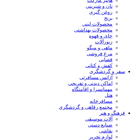
هایپر مارکت
نان و شیرینی
روغن گیری
برنج
محصولات لبنی
محصولات بهداشتی
چای و قهوه
زیورآلات
ماهی و میگو
مرغ فروشی
قصابی
کفش و کتانی
سفر و گردشگری
آژانس مسافرتی
اماکن دیدنی و تفریحی
مهمانسرا و اقامتگاه
هتل
مسافرخانه
مجتمع رفاهی و گردشگری
فرهنگ و هنر
آلات موسیقی
صنایع دستی
نقاشی
لوازم تحریر