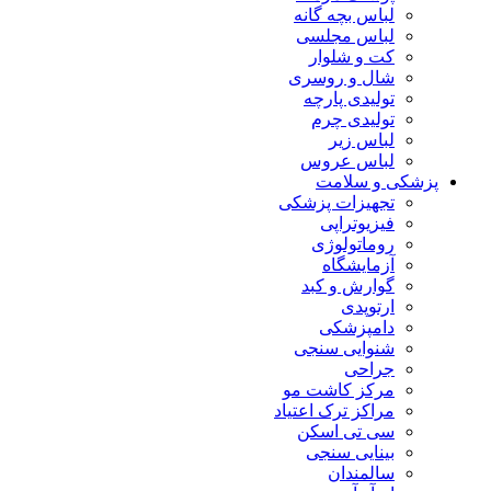
لباس بچه گانه
لباس مجلسی
کت و شلوار
شال و روسری
تولیدی پارچه
تولیدی چرم
لباس زیر
لباس عروس
پزشکی و سلامت
تجهیزات پزشکی
فیزیوتراپی
روماتولوژی
آزمایشگاه
گوارش و کبد
ارتوپدی
دامپزشکی
شنوایی سنجی
جراحی
مرکز کاشت مو
مراکز ترک اعتیاد
سی تی اسکن
بینایی سنجی
سالمندان