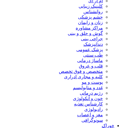
ام آر آی
کلینیک زیبایی
روانشناس
چشم پزشکی
زنان و زایمان
مراکز مشاوره
گوش و حلق و بینی
جراحی بینی
دندانپزشک
پزشک عمومی
طب سنتی
ماساژ درمانی
قلب و عروق
متخصص و فوق تخصص
کلیه و مجاری ادراری
پوست و مو
غدد و متابولیسم
رژیم درمانی
خون و آنکولوژی
کارشناس تغذیه
رادیولوژی
مغز و اعصاب
سونوگرافی
خوراک