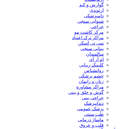
گوارش و کبد
ارتوپدی
دامپزشکی
شنوایی سنجی
جراحی
مرکز کاشت مو
مراکز ترک اعتیاد
سی تی اسکن
بینایی سنجی
سالمندان
ام آر آی
کلینیک زیبایی
روانشناس
چشم پزشکی
زنان و زایمان
مراکز مشاوره
گوش و حلق و بینی
جراحی بینی
دندانپزشک
پزشک عمومی
طب سنتی
ماساژ درمانی
قلب و عروق