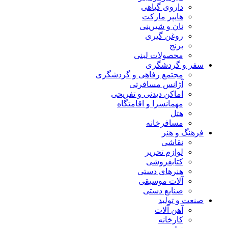
داروی گیاهی
هایپر مارکت
نان و شیرینی
روغن گیری
برنج
محصولات لبنی
سفر و گردشگری
مجتمع رفاهی و گردشگری
آژانس مسافرتی
اماکن دیدنی و تفریحی
مهمانسرا و اقامتگاه
هتل
مسافرخانه
فرهنگ و هنر
نقاشی
لوازم تحریر
کتابفروشی
هنرهای دستی
آلات موسیقی
صنایع دستی
صنعت و تولید
آهن آلات
کارخانه