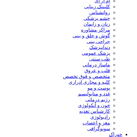
ام آر آی
کلینیک زیبایی
روانشناس
چشم پزشکی
زنان و زایمان
مراکز مشاوره
گوش و حلق و بینی
جراحی بینی
دندانپزشک
پزشک عمومی
طب سنتی
ماساژ درمانی
قلب و عروق
متخصص و فوق تخصص
کلیه و مجاری ادراری
پوست و مو
غدد و متابولیسم
رژیم درمانی
خون و آنکولوژی
کارشناس تغذیه
رادیولوژی
مغز و اعصاب
سونوگرافی
خوراک