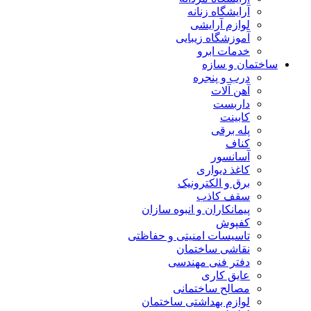
آرایشگاه زنانه
لوازم آرایشی
آموزشگاه زیبایی
خدمات ابرو
ساختمان و سازه
درب و پنجره
آهن آلات
داربست
کابینت
پله برقی
کناف
آسانسور
کاغذ دیواری
برق و الکترونیک
سقف کاذب
پیمانکاران و انبوه سازان
کفپوش
تاسیسات امنیتی و حفاظتی
نقاشی ساختمان
دفتر فنی مهندسی
عایق کاری
مصالح ساختمانی
لوازم بهداشتی ساختمان