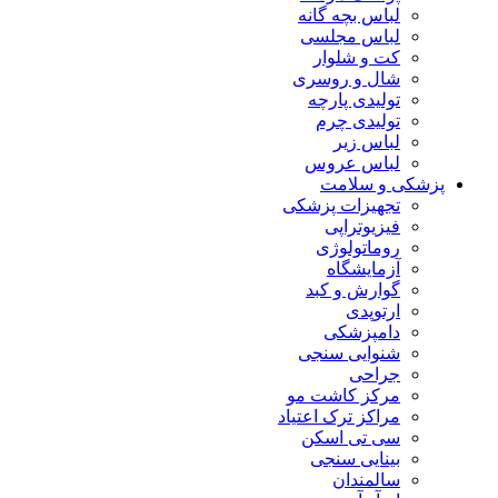
لباس بچه گانه
لباس مجلسی
کت و شلوار
شال و روسری
تولیدی پارچه
تولیدی چرم
لباس زیر
لباس عروس
پزشکی و سلامت
تجهیزات پزشکی
فیزیوتراپی
روماتولوژی
آزمایشگاه
گوارش و کبد
ارتوپدی
دامپزشکی
شنوایی سنجی
جراحی
مرکز کاشت مو
مراکز ترک اعتیاد
سی تی اسکن
بینایی سنجی
سالمندان