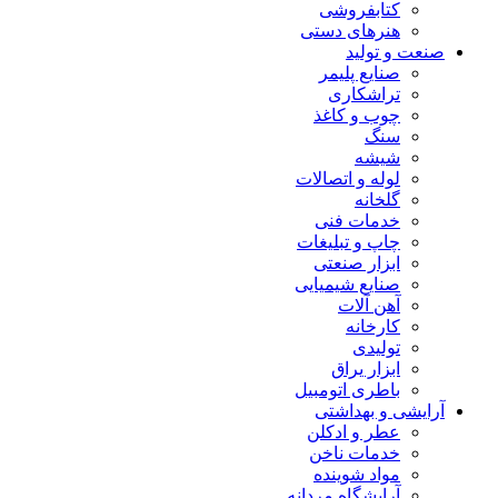
کتابفروشی
هنرهای دستی
صنعت و تولید
صنایع پلیمر
تراشکاری
چوب و کاغذ
سنگ
شیشه
لوله و اتصالات
گلخانه
خدمات فنی
چاپ و تبلیغات
ابزار صنعتی
صنایع شیمیایی
آهن آلات
کارخانه
تولیدی
ابزار یراق
باطری اتومبیل
آرایشی و بهداشتی
عطر و ادکلن
خدمات ناخن
مواد شوینده
آرایشگاه مردانه