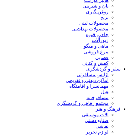
هایپر مارکت
نان و شیرینی
روغن گیری
برنج
محصولات لبنی
محصولات بهداشتی
چای و قهوه
زیورآلات
ماهی و میگو
مرغ فروشی
قصابی
کفش و کتانی
سفر و گردشگری
آژانس مسافرتی
اماکن دیدنی و تفریحی
مهمانسرا و اقامتگاه
هتل
مسافرخانه
مجتمع رفاهی و گردشگری
فرهنگ و هنر
آلات موسیقی
صنایع دستی
نقاشی
لوازم تحریر