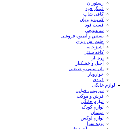
رستوران
فینگر فود
کافی شاپ
کباب و بریان
فست فود
ساندویچی
بستنی و آبمیوه فروشی
حلیم آش دیزی
آشپزخانه
کافه سنتی
تره بار
آجیل و خشکبار
نان سنتی و صنعتی
خواروبار
قنادی
لوازم خانگی
سرویس خواب
فرش و موکت
لوازم خانگی
لوازم کودک
مبلمان
لوازم لوکس
پرده سرا
سرویس آشپزخانه