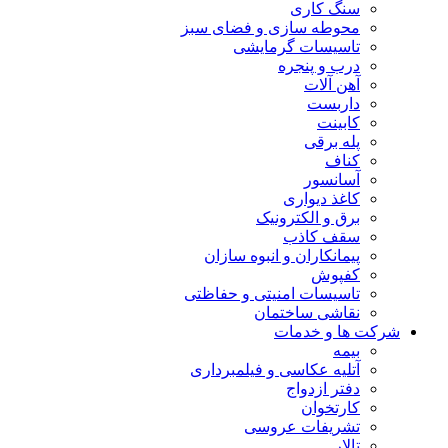
سنگ کاری
محوطه سازی و فضای سبز
تاسیسات گرمایشی
درب و پنجره
آهن آلات
داربست
کابینت
پله برقی
کناف
آسانسور
کاغذ دیواری
برق و الکترونیک
سقف کاذب
پیمانکاران و انبوه سازان
کفپوش
تاسیسات امنیتی و حفاظتی
نقاشی ساختمان
 ها و خدمات
بیمه
آتلیه عکاسی و فیلمبرداری
دفتر ازدواج
کارتخوان
تشریفات عروسی
تالار