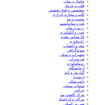
ماساژ درمانی
قلب و عروق
متخصص و فوق تخصص
کلیه و مجاری ادراری
پوست و مو
غدد و متابولیسم
رژیم درمانی
خون و آنکولوژی
کارشناس تغذیه
رادیولوژی
مغز و اعصاب
سونوگرافی
تجهیزات پزشکی
فیزیوتراپی
روماتولوژی
آزمایشگاه
گوارش و کبد
ارتوپدی
دامپزشکی
شنوایی سنجی
جراحی
مرکز کاشت مو
مراکز ترک اعتیاد
سی تی اسکن