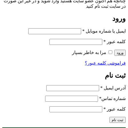
 اکنون عضو سایت هستید وارد شوید و در غیر این صورت
 نام کنید
اره موبایل
*
را به خاطر بسپار
مه عبور؟
ل
*
س
*