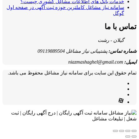
ت بانک های اطلاعات مشاغل کشوری چیست؟
ه نیاز مشاغل کاملترین حوزه ثبت آگهی در صفحه اول
 ما
 - رشت
س:
پشتیبانی نیاز مشاغل 09119889504
niazmashaghel@gmail
این سایت برای سامانه نیاز مشاغل محفوظ می باشد.