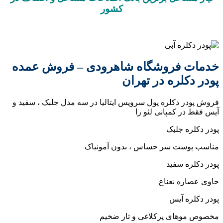
کشور
فروشگاه شاهرودی – فروش عمده
ره در تهران
دکلره پول سرویس ایتالیا در سه مدل جلبک ، سفید و
کمپانی لئو را
جلبک
ت سر حساس ، بدون آمونیاک
سفید
 نعناع
آیس
ای پرکلاغی و تار ضخیم