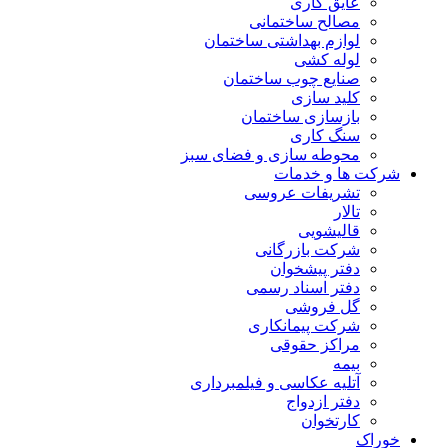
عایق کاری
مصالح ساختمانی
لوازم بهداشتی ساختمان
لوله کشی
صنایع چوب ساختمان
کلید سازی
بازسازی ساختمان
سنگ کاری
محوطه سازی و فضای سبز
شرکت ها و خدمات
تشریفات عروسی
تالار
قالیشویی
شرکت بازرگانی
دفتر پیشخوان
دفتر اسناد رسمی
گل فروشی
شرکت پیمانکاری
مراکز حقوقی
بیمه
آتلیه عکاسی و فیلمبرداری
دفتر ازدواج
کارتخوان
خوراک