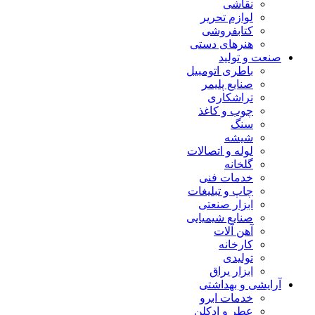
نقاشی
لوازم تحریر
کتابفروشی
هنرهای دستی
صنعت و تولید
باطری اتومبیل
صنایع پلیمر
تراشکاری
چوب و کاغذ
سنگ
شیشه
لوله و اتصالات
گلخانه
خدمات فنی
چاپ و تبلیغات
ابزار صنعتی
صنایع شیمیایی
آهن آلات
کارخانه
تولیدی
ابزار یراق
آرایشی و بهداشتی
خدمات ابرو
عطر و ادکلن