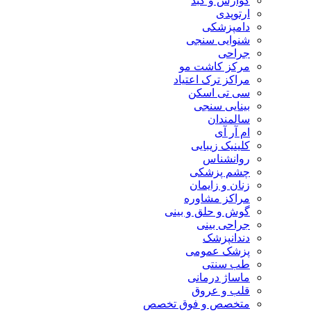
گوارش و کبد
ارتوپدی
دامپزشکی
شنوایی سنجی
جراحی
مرکز کاشت مو
مراکز ترک اعتیاد
سی تی اسکن
بینایی سنجی
سالمندان
ام آر آی
کلینیک زیبایی
روانشناس
چشم پزشکی
زنان و زایمان
مراکز مشاوره
گوش و حلق و بینی
جراحی بینی
دندانپزشک
پزشک عمومی
طب سنتی
ماساژ درمانی
قلب و عروق
متخصص و فوق تخصص