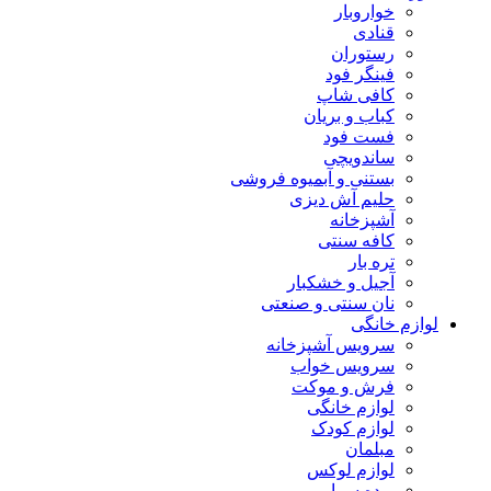
خواروبار
قنادی
رستوران
فینگر فود
کافی شاپ
کباب و بریان
فست فود
ساندویچی
بستنی و آبمیوه فروشی
حلیم آش دیزی
آشپزخانه
کافه سنتی
تره بار
آجیل و خشکبار
نان سنتی و صنعتی
لوازم خانگی
سرویس آشپزخانه
سرویس خواب
فرش و موکت
لوازم خانگی
لوازم کودک
مبلمان
لوازم لوکس
پرده سرا