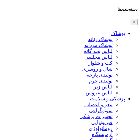
دسته‌بندی‌ها
×
پوشاک
پوشاک زنانه
پوشاک مردانه
لباس بچه گانه
لباس مجلسی
کت و شلوار
شال و روسری
تولیدی پارچه
تولیدی چرم
لباس زیر
لباس عروس
پزشکی و سلامت
مغز و اعصاب
سونوگرافی
تجهیزات پزشکی
فیزیوتراپی
روماتولوژی
آزمایشگاه