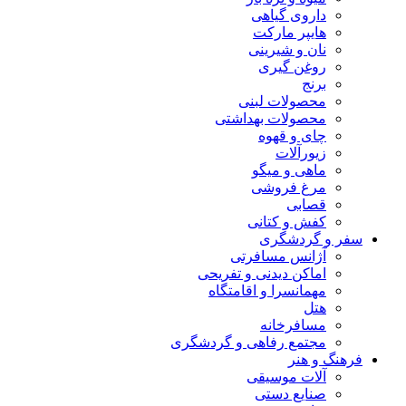
داروی گیاهی
هایپر مارکت
نان و شیرینی
روغن گیری
برنج
محصولات لبنی
محصولات بهداشتی
چای و قهوه
زیورآلات
ماهی و میگو
مرغ فروشی
قصابی
کفش و کتانی
سفر و گردشگری
آژانس مسافرتی
اماکن دیدنی و تفریحی
مهمانسرا و اقامتگاه
هتل
مسافرخانه
مجتمع رفاهی و گردشگری
فرهنگ و هنر
آلات موسیقی
صنایع دستی