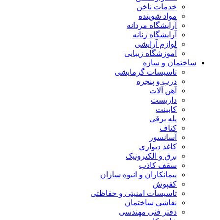
خدمات ناخن
مواد شوینده
آرایشگاه مردانه
آرایشگاه زنانه
لوازم آرایشی
آموزشگاه زیبایی
ساختمان و سازه
تاسیسات گرمایشی
درب و پنجره
آهن آلات
داربست
کابینت
پله برقی
کناف
آسانسور
کاغذ دیواری
برق و الکترونیک
سقف کاذب
پیمانکاران و انبوه سازان
کفپوش
تاسیسات امنیتی و حفاظتی
نقاشی ساختمان
دفتر فنی مهندسی