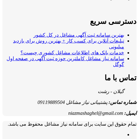
دسترسی سریع
بهترین سامانه ثبت آگهی مشاغل در کل کشور
تبلیغات آنلاین برای کسب کار + بهترین روش برای بازدید
میلیونی
خدمات بانک های اطلاعات مشاغل کشوری چیست؟
سامانه نیاز مشاغل کاملترین حوزه ثبت آگهی در صفحه اول
گوگل
تماس با ما
گیلان - رشت
شماره تماس:
پشتیبانی نیاز مشاغل 09119889504
ایمیل:
niazmashaghel@gmail.com
تمام حقوق این سایت برای سامانه نیاز مشاغل محفوظ می باشد.