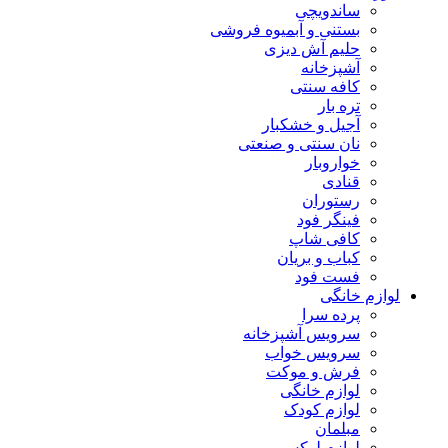
ساندویچی
بستنی و آبمیوه فروشی
حلیم آش دیزی
آشپزخانه
کافه سنتی
تره بار
آجیل و خشکبار
نان سنتی و صنعتی
خواروبار
قنادی
رستوران
فینگر فود
کافی شاپ
کباب و بریان
فست فود
لوازم خانگی
پرده سرا
سرویس آشپزخانه
سرویس خواب
فرش و موکت
لوازم خانگی
لوازم کودک
مبلمان
لوازم لوکس