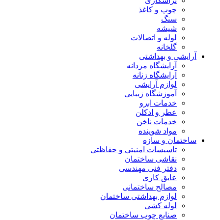
تراشکاری
چوب و کاغذ
سنگ
شیشه
لوله و اتصالات
گلخانه
آرایشی و بهداشتی
آرایشگاه مردانه
آرایشگاه زنانه
لوازم آرایشی
آموزشگاه زیبایی
خدمات ابرو
عطر و ادکلن
خدمات ناخن
مواد شوینده
ساختمان و سازه
تاسیسات امنیتی و حفاظتی
نقاشی ساختمان
دفتر فنی مهندسی
عایق کاری
مصالح ساختمانی
لوازم بهداشتی ساختمان
لوله کشی
صنایع چوب ساختمان