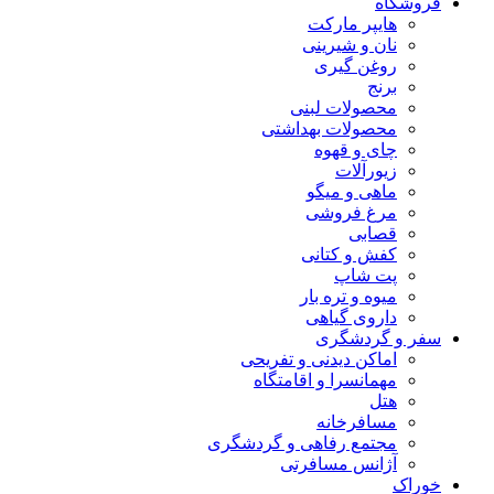
فروشگاه
هایپر مارکت
نان و شیرینی
روغن گیری
برنج
محصولات لبنی
محصولات بهداشتی
چای و قهوه
زیورآلات
ماهی و میگو
مرغ فروشی
قصابی
کفش و کتانی
پت شاپ
میوه و تره بار
داروی گیاهی
سفر و گردشگری
اماکن دیدنی و تفریحی
مهمانسرا و اقامتگاه
هتل
مسافرخانه
مجتمع رفاهی و گردشگری
آژانس مسافرتی
خوراک