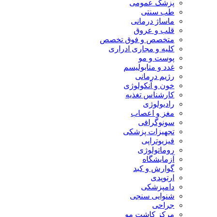
پزشک عمومی
طب سنتی
ماساژ درمانی
قلب و عروق
متخصص و فوق تخصص
کلیه و مجاری ادراری
پوست و مو
غدد و متابولیسم
رژیم درمانی
خون و آنکولوژی
کارشناس تغذیه
رادیولوژی
مغز و اعصاب
سونوگرافی
تجهیزات پزشکی
فیزیوتراپی
روماتولوژی
آزمایشگاه
گوارش و کبد
ارتوپدی
دامپزشکی
شنوایی سنجی
جراحی
مرکز کاشت مو