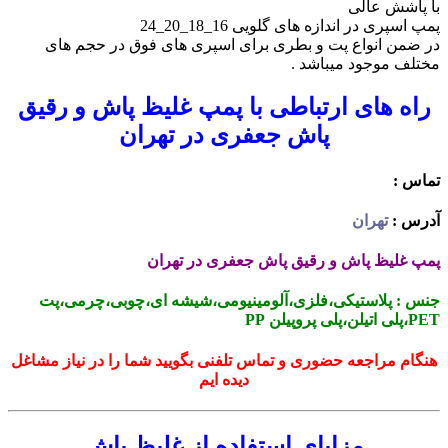
با پاشش عالی
پمپ اسپری در اندازه های گلویی 16_18_20_24
در ضمن انواع پت و بطری برای اسپری های فوق در حجم های
مختلف موجود میباشد .
راه های ارتباطی با پمپ غلیظ پاش و رقیق
پاش جعفری در تهران
تماس :
آدرس :
تهران
پمپ غلیظ پاش و رقیق پاش جعفری در تهران
جنس : پلاستیکی،فلزی،آلومینیومی،شیشه ای،چوبی،چرمی،پت
PET،پلی اتیلن،پلی پروپیلن PP
هنگام مراجعه حضوری و تماس تلفنی بگویید شما را در نیاز مشاغل
دیده ایم
مزایای استفاده از غلیظ پاش