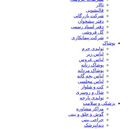
تالار
قالیشویی
شرکت بازرگانی
دفتر پیشخوان
دفتر اسناد رسمی
گل فروشی
شرکت پیمانکاری
پوشاک
تولیدی چرم
لباس زیر
لباس عروس
پوشاک زنانه
پوشاک مردانه
لباس بچه گانه
لباس مجلسی
کت و شلوار
شال و روسری
تولیدی پارچه
پزشکی و سلامت
مراکز مشاوره
گوش و حلق و بینی
جراحی بینی
دندانپزشک