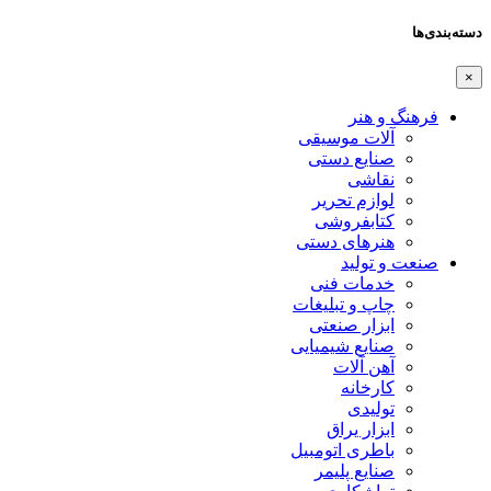
دسته‌بندی‌ها
×
فرهنگ و هنر
آلات موسیقی
صنایع دستی
نقاشی
لوازم تحریر
کتابفروشی
هنرهای دستی
صنعت و تولید
خدمات فنی
چاپ و تبلیغات
ابزار صنعتی
صنایع شیمیایی
آهن آلات
کارخانه
تولیدی
ابزار یراق
باطری اتومبیل
صنایع پلیمر