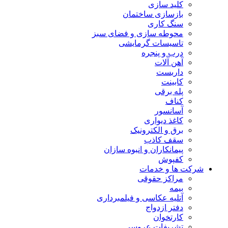
کلید سازی
بازسازی ساختمان
سنگ کاری
محوطه سازی و فضای سبز
تاسیسات گرمایشی
درب و پنجره
آهن آلات
داربست
کابینت
پله برقی
کناف
آسانسور
کاغذ دیواری
برق و الکترونیک
سقف کاذب
پیمانکاران و انبوه سازان
کفپوش
شرکت ها و خدمات
مراکز حقوقی
بیمه
آتلیه عکاسی و فیلمبرداری
دفتر ازدواج
کارتخوان
تشریفات عروسی