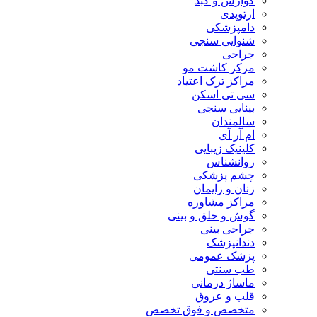
گوارش و کبد
ارتوپدی
دامپزشکی
شنوایی سنجی
جراحی
مرکز کاشت مو
مراکز ترک اعتیاد
سی تی اسکن
بینایی سنجی
سالمندان
ام آر آی
کلینیک زیبایی
روانشناس
چشم پزشکی
زنان و زایمان
مراکز مشاوره
گوش و حلق و بینی
جراحی بینی
دندانپزشک
پزشک عمومی
طب سنتی
ماساژ درمانی
قلب و عروق
متخصص و فوق تخصص