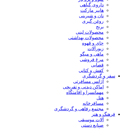
داروی گیاهی
هایپر مارکت
نان و شیرینی
روغن گیری
برنج
محصولات لبنی
محصولات بهداشتی
چای و قهوه
زیورآلات
ماهی و میگو
مرغ فروشی
قصابی
کفش و کتانی
سفر و گردشگری
آژانس مسافرتی
اماکن دیدنی و تفریحی
مهمانسرا و اقامتگاه
هتل
مسافرخانه
مجتمع رفاهی و گردشگری
فرهنگ و هنر
آلات موسیقی
صنایع دستی