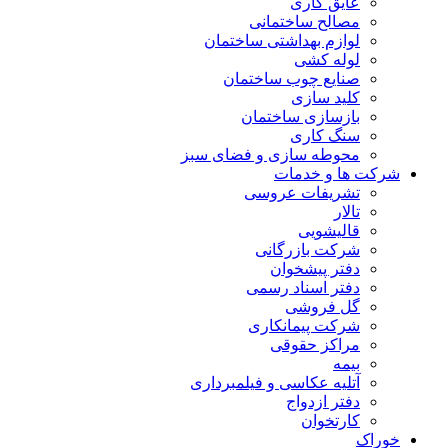
عایق کاری
مصالح ساختمانی
لوازم بهداشتی ساختمان
لوله کشی
صنایع چوب ساختمان
کلید سازی
بازسازی ساختمان
سنگ کاری
محوطه سازی و فضای سبز
شرکت ها و خدمات
تشریفات عروسی
تالار
قالیشویی
شرکت بازرگانی
دفتر پیشخوان
دفتر اسناد رسمی
گل فروشی
شرکت پیمانکاری
مراکز حقوقی
بیمه
آتلیه عکاسی و فیلمبرداری
دفتر ازدواج
کارتخوان
خوراک