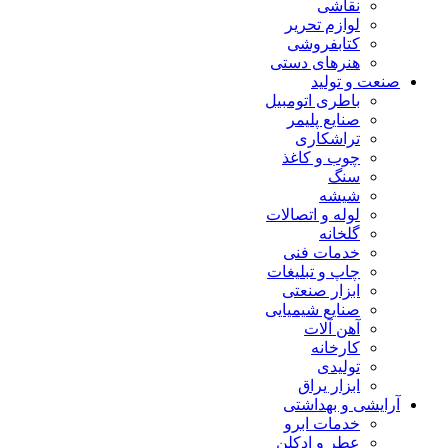
نقاشی
لوازم تحریر
کتابفروشی
هنرهای دستی
صنعت و تولید
باطری اتومبیل
صنایع پلیمر
تراشکاری
چوب و کاغذ
سنگ
شیشه
لوله و اتصالات
گلخانه
خدمات فنی
چاپ و تبلیغات
ابزار صنعتی
صنایع شیمیایی
آهن آلات
کارخانه
تولیدی
ابزار یراق
آرایشی و بهداشتی
خدمات ابرو
عطر و ادکلن