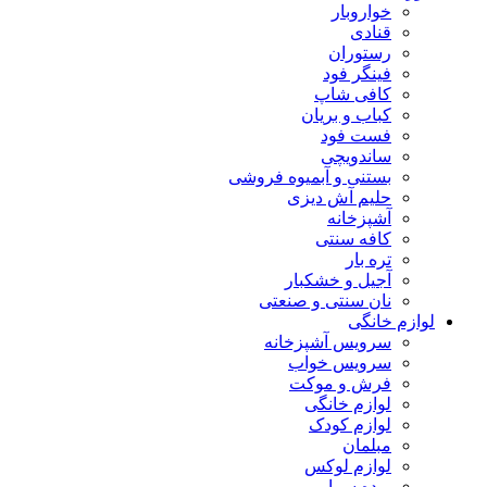
خواروبار
قنادی
رستوران
فینگر فود
کافی شاپ
کباب و بریان
فست فود
ساندویچی
بستنی و آبمیوه فروشی
حلیم آش دیزی
آشپزخانه
کافه سنتی
تره بار
آجیل و خشکبار
نان سنتی و صنعتی
لوازم خانگی
سرویس آشپزخانه
سرویس خواب
فرش و موکت
لوازم خانگی
لوازم کودک
مبلمان
لوازم لوکس
پرده سرا