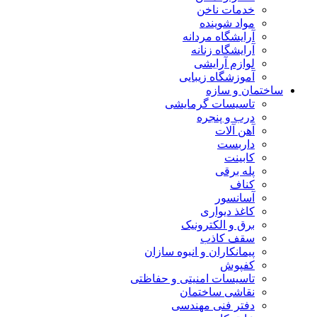
خدمات ناخن
مواد شوینده
آرایشگاه مردانه
آرایشگاه زنانه
لوازم آرایشی
آموزشگاه زیبایی
ساختمان و سازه
تاسیسات گرمایشی
درب و پنجره
آهن آلات
داربست
کابینت
پله برقی
کناف
آسانسور
کاغذ دیواری
برق و الکترونیک
سقف کاذب
پیمانکاران و انبوه سازان
کفپوش
تاسیسات امنیتی و حفاظتی
نقاشی ساختمان
دفتر فنی مهندسی