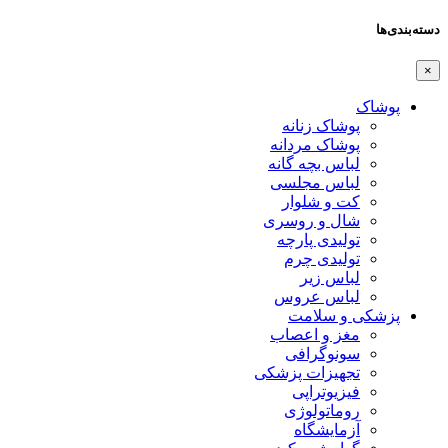
دسته‌بندی‌ها
×
پوشاک
پوشاک زنانه
پوشاک مردانه
لباس بچه گانه
لباس مجلسی
کت و شلوار
شال و روسری
تولیدی پارچه
تولیدی چرم
لباس زیر
لباس عروس
پزشکی و سلامت
مغز و اعصاب
سونوگرافی
تجهیزات پزشکی
فیزیوتراپی
روماتولوژی
آزمایشگاه