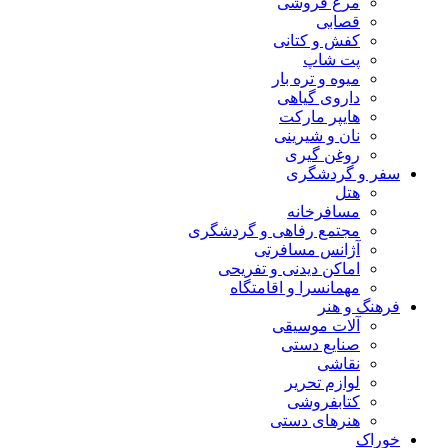
مرغ فروشی
قصابی
کفش و کتانی
پت شاپ
میوه و تره بار
داروی گیاهی
هایپر مارکت
نان و شیرینی
روغن گیری
سفر و گردشگری
هتل
مسافرخانه
مجتمع رفاهی و گردشگری
آژانس مسافرتی
اماکن دیدنی و تفریحی
مهمانسرا و اقامتگاه
فرهنگ و هنر
آلات موسیقی
صنایع دستی
نقاشی
لوازم تحریر
کتابفروشی
هنرهای دستی
خوراک