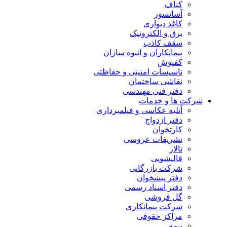
کناف
آسانسور
کاغذ دیواری
برق و الکترونیک
سقف کاذب
پیمانکاران و انبوه سازان
کفپوش
تاسیسات امنیتی و حفاظتی
نقاشی ساختمان
دفتر فنی مهندسی
شرکت ها و خدمات
آتلیه عکاسی و فیلمبرداری
دفتر ازدواج
کارتخوان
تشریفات عروسی
تالار
قالیشویی
شرکت بازرگانی
دفتر پیشخوان
دفتر اسناد رسمی
گل فروشی
شرکت پیمانکاری
مراکز حقوقی
بیمه