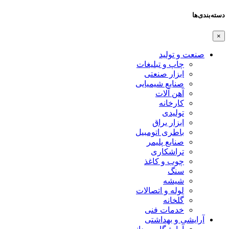
دسته‌بندی‌ها
×
صنعت و تولید
چاپ و تبلیغات
ابزار صنعتی
صنایع شیمیایی
آهن آلات
کارخانه
تولیدی
ابزار یراق
باطری اتومبیل
صنایع پلیمر
تراشکاری
چوب و کاغذ
سنگ
شیشه
لوله و اتصالات
گلخانه
خدمات فنی
آرایشی و بهداشتی