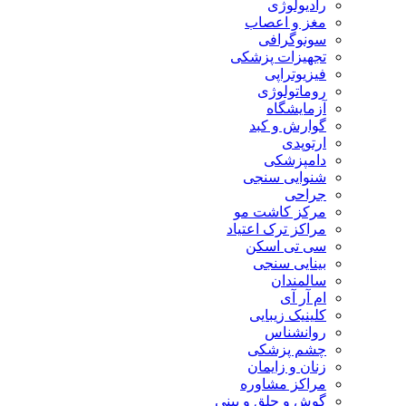
رادیولوژی
مغز و اعصاب
سونوگرافی
تجهیزات پزشکی
فیزیوتراپی
روماتولوژی
آزمایشگاه
گوارش و کبد
ارتوپدی
دامپزشکی
شنوایی سنجی
جراحی
مرکز کاشت مو
مراکز ترک اعتیاد
سی تی اسکن
بینایی سنجی
سالمندان
ام آر آی
کلینیک زیبایی
روانشناس
چشم پزشکی
زنان و زایمان
مراکز مشاوره
گوش و حلق و بینی