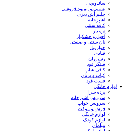
ساندویچی
بستنی و آبمیوه فروشی
حلیم آش دیزی
آشپزخانه
کافه سنتی
تره بار
آجیل و خشکبار
نان سنتی و صنعتی
خواروبار
قنادی
رستوران
فینگر فود
کافی شاپ
کباب و بریان
فست فود
لوازم خانگی
پرده سرا
سرویس آشپزخانه
سرویس خواب
فرش و موکت
لوازم خانگی
لوازم کودک
مبلمان
لوازم لوکس