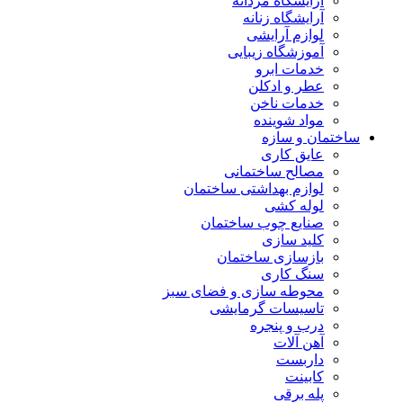
آرایشگاه مردانه
آرایشگاه زنانه
لوازم آرایشی
آموزشگاه زیبایی
خدمات ابرو
عطر و ادکلن
خدمات ناخن
مواد شوینده
ساختمان و سازه
عایق کاری
مصالح ساختمانی
لوازم بهداشتی ساختمان
لوله کشی
صنایع چوب ساختمان
کلید سازی
بازسازی ساختمان
سنگ کاری
محوطه سازی و فضای سبز
تاسیسات گرمایشی
درب و پنجره
آهن آلات
داربست
کابینت
پله برقی