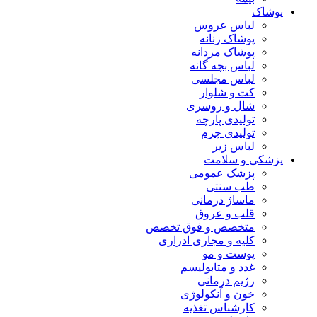
پوشاک
لباس عروس
پوشاک زنانه
پوشاک مردانه
لباس بچه گانه
لباس مجلسی
کت و شلوار
شال و روسری
تولیدی پارچه
تولیدی چرم
لباس زیر
پزشکی و سلامت
پزشک عمومی
طب سنتی
ماساژ درمانی
قلب و عروق
متخصص و فوق تخصص
کلیه و مجاری ادراری
پوست و مو
غدد و متابولیسم
رژیم درمانی
خون و آنکولوژی
کارشناس تغذیه