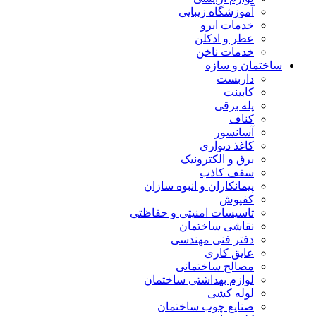
آموزشگاه زیبایی
خدمات ابرو
عطر و ادکلن
خدمات ناخن
ساختمان و سازه
داربست
کابینت
پله برقی
کناف
آسانسور
کاغذ دیواری
برق و الکترونیک
سقف کاذب
پیمانکاران و انبوه سازان
کفپوش
تاسیسات امنیتی و حفاظتی
نقاشی ساختمان
دفتر فنی مهندسی
عایق کاری
مصالح ساختمانی
لوازم بهداشتی ساختمان
لوله کشی
صنایع چوب ساختمان