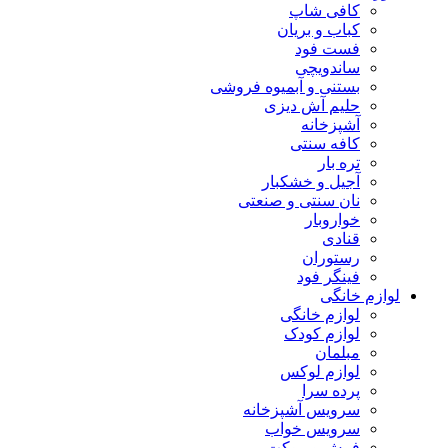
کافی شاپ
کباب و بریان
فست فود
ساندویچی
بستنی و آبمیوه فروشی
حلیم آش دیزی
آشپزخانه
کافه سنتی
تره بار
آجیل و خشکبار
نان سنتی و صنعتی
خواروبار
قنادی
رستوران
فینگر فود
لوازم خانگی
لوازم خانگی
لوازم کودک
مبلمان
لوازم لوکس
پرده سرا
سرویس آشپزخانه
سرویس خواب
فرش و موکت