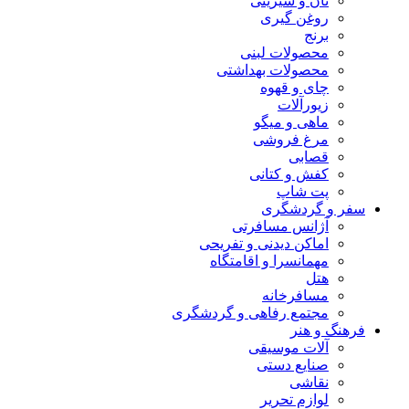
نان و شیرینی
روغن گیری
برنج
محصولات لبنی
محصولات بهداشتی
چای و قهوه
زیورآلات
ماهی و میگو
مرغ فروشی
قصابی
کفش و کتانی
پت شاپ
سفر و گردشگری
آژانس مسافرتی
اماکن دیدنی و تفریحی
مهمانسرا و اقامتگاه
هتل
مسافرخانه
مجتمع رفاهی و گردشگری
فرهنگ و هنر
آلات موسیقی
صنایع دستی
نقاشی
لوازم تحریر