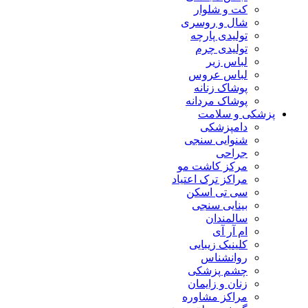
کت و شلوار
شال و روسری
تولیدی پارچه
تولیدی چرم
لباس زیر
لباس عروس
پوشاک زنانه
پوشاک مردانه
پزشکی و سلامت
دامپزشکی
شنوایی سنجی
جراحی
مرکز کاشت مو
مراکز ترک اعتیاد
سی تی اسکن
بینایی سنجی
سالمندان
ام آر آی
کلینیک زیبایی
روانشناس
چشم پزشکی
زنان و زایمان
مراکز مشاوره