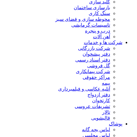
کلید سازی
بازسازی ساختمان
سنگ کاری
محوطه سازی و فضای سبز
تاسیسات گرمایشی
درب و پنجره
آهن آلات
شرکت ها و خدمات
شرکت بازرگانی
دفتر پیشخوان
دفتر اسناد رسمی
گل فروشی
شرکت پیمانکاری
مراکز حقوقی
بیمه
آتلیه عکاسی و فیلمبرداری
دفتر ازدواج
کارتخوان
تشریفات عروسی
تالار
قالیشویی
پوشاک
لباس بچه گانه
لباس مجلسی