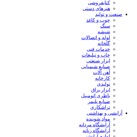
کتابفروشی
هنرهای دستی
صنعت و تولید
چوب و کاغذ
سنگ
شیشه
لوله و اتصالات
گلخانه
خدمات فنی
چاپ و تبلیغات
ابزار صنعتی
صنایع شیمیایی
آهن آلات
کارخانه
تولیدی
ابزار یراق
باطری اتومبیل
صنایع پلیمر
تراشکاری
آرایشی و بهداشتی
مواد شوینده
آرایشگاه مردانه
آرایشگاه زنانه
لوازم آرایشی