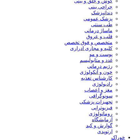
گوش و حلق و بینی
جراحی بینی
دندانپزشک
پزشک عمومی
طب سنتی
ماساژ درمانی
قلب و عروق
متخصص و فوق تخصص
کلیه و مجاری ادراری
پوست و مو
غدد و متابولیسم
رژیم درمانی
خون و آنکولوژی
کارشناس تغذیه
رادیولوژی
مغز و اعصاب
سونوگرافی
تجهیزات پزشکی
فیزیوتراپی
روماتولوژی
آزمایشگاه
گوارش و کبد
ارتوپدی
خوراک