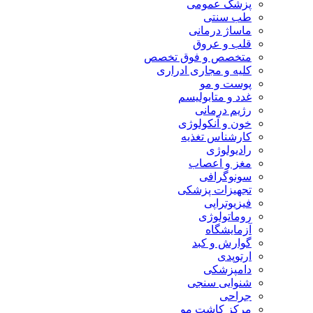
پزشک عمومی
طب سنتی
ماساژ درمانی
قلب و عروق
متخصص و فوق تخصص
کلیه و مجاری ادراری
پوست و مو
غدد و متابولیسم
رژیم درمانی
خون و آنکولوژی
کارشناس تغذیه
رادیولوژی
مغز و اعصاب
سونوگرافی
تجهیزات پزشکی
فیزیوتراپی
روماتولوژی
آزمایشگاه
گوارش و کبد
ارتوپدی
دامپزشکی
شنوایی سنجی
جراحی
مرکز کاشت مو