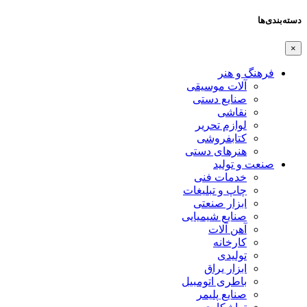
دسته‌بندی‌ها
×
فرهنگ و هنر
آلات موسیقی
صنایع دستی
نقاشی
لوازم تحریر
کتابفروشی
هنرهای دستی
صنعت و تولید
خدمات فنی
چاپ و تبلیغات
ابزار صنعتی
صنایع شیمیایی
آهن آلات
کارخانه
تولیدی
ابزار یراق
باطری اتومبیل
صنایع پلیمر