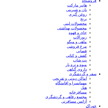
فروشگاه
هایپر مارکت
نان و شیرینی
روغن گیری
برنج
محصولات لبنی
محصولات بهداشتی
چای و قهوه
زیورآلات
ماهی و میگو
مرغ فروشی
قصابی
کفش و کتانی
پت شاپ
میوه و تره بار
داروی گیاهی
سفر و گردشگری
اماکن دیدنی و تفریحی
مهمانسرا و اقامتگاه
هتل
مسافرخانه
مجتمع رفاهی و گردشگری
آژانس مسافرتی
خوراک