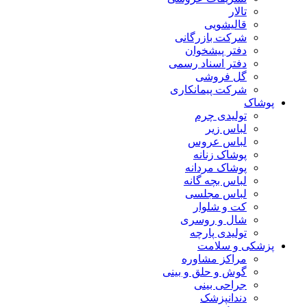
تالار
قالیشویی
شرکت بازرگانی
دفتر پیشخوان
دفتر اسناد رسمی
گل فروشی
شرکت پیمانکاری
پوشاک
تولیدی چرم
لباس زیر
لباس عروس
پوشاک زنانه
پوشاک مردانه
لباس بچه گانه
لباس مجلسی
کت و شلوار
شال و روسری
تولیدی پارچه
پزشکی و سلامت
مراکز مشاوره
گوش و حلق و بینی
جراحی بینی
دندانپزشک