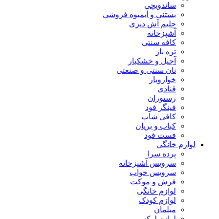
ساندویچی
بستنی و آبمیوه فروشی
حلیم آش دیزی
آشپزخانه
کافه سنتی
تره بار
آجیل و خشکبار
نان سنتی و صنعتی
خواروبار
قنادی
رستوران
فینگر فود
کافی شاپ
کباب و بریان
فست فود
لوازم خانگی
پرده سرا
سرویس آشپزخانه
سرویس خواب
فرش و موکت
لوازم خانگی
لوازم کودک
مبلمان
لوازم لوکس