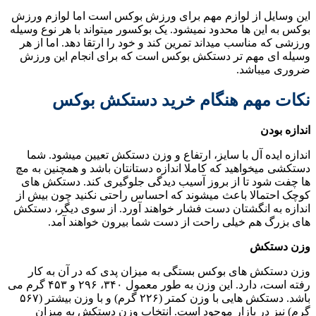
این وسایل از لوازم مهم برای ورزش بوکس است اما لوازم ورزش
بوکس به این ها محدود نمیشود. یک بوکسور میتواند با هر نوع وسیله
ورزشی که مناسب میداند تمرین کند و خود را ارتقا دهد. اما از هر
وسیله ای مهم تر دستکش بوکس است که برای انجام این ورزش
ضروری میباشد.
نکات مهم هنگام خرید دستکش بوکس
اندازه بودن
اندازه ایده آل با سایز، ارتفاع و وزن دستکش تعیین میشود. شما
دستکشی میخواهید که کاملا اندازه دستانتان باشد و همچنین به مچ
ها چفت شود تا از بروز آسیب دیدگی جلوگیری کند. دستکش های
کوچک احتمالا باعث میشوند که احساس راحتی نکنید چون بیش از
اندازه به انگشتان دست فشار خواهند آورد. از سوی دیگر، دستکش
های بزرگ هم خیلی راحت از دست شما بیرون خواهند آمد.
وزن دستکش
وزن دستکش های بوکس بستگی به میزان پدی که در آن به کار
رفته است، دارد. این وزن به طور معمول ۳۴۰، ۲۹۶ و ۴۵۳ گرم می
باشد. دستکش هایی با وزن کمتر (۲۲۶ گرم) و با وزن بیشتر (۵۶۷
گرم) نیز در بازار موجود است. انتخاب وزن دستکش به میزان