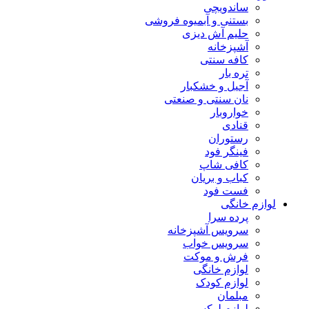
ساندویچی
بستنی و آبمیوه فروشی
حلیم آش دیزی
آشپزخانه
کافه سنتی
تره بار
آجیل و خشکبار
نان سنتی و صنعتی
خواروبار
قنادی
رستوران
فینگر فود
کافی شاپ
کباب و بریان
فست فود
لوازم خانگی
پرده سرا
سرویس آشپزخانه
سرویس خواب
فرش و موکت
لوازم خانگی
لوازم کودک
مبلمان
لوازم لوکس