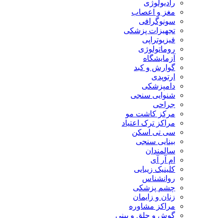
رادیولوژی
مغز و اعصاب
سونوگرافی
تجهیزات پزشکی
فیزیوتراپی
روماتولوژی
آزمایشگاه
گوارش و کبد
ارتوپدی
دامپزشکی
شنوایی سنجی
جراحی
مرکز کاشت مو
مراکز ترک اعتیاد
سی تی اسکن
بینایی سنجی
سالمندان
ام آر آی
کلینیک زیبایی
روانشناس
چشم پزشکی
زنان و زایمان
مراکز مشاوره
گوش و حلق و بینی