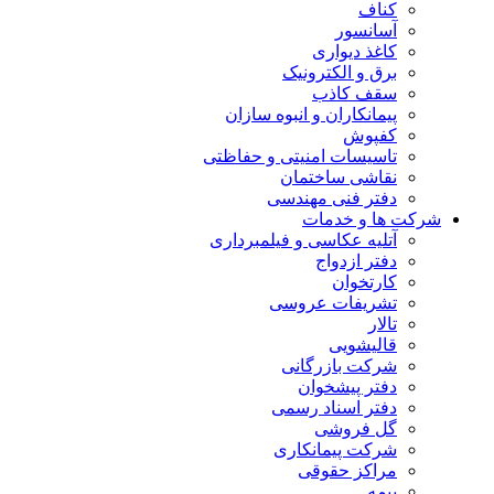
کناف
آسانسور
کاغذ دیواری
برق و الکترونیک
سقف کاذب
پیمانکاران و انبوه سازان
کفپوش
تاسیسات امنیتی و حفاظتی
نقاشی ساختمان
دفتر فنی مهندسی
شرکت ها و خدمات
آتلیه عکاسی و فیلمبرداری
دفتر ازدواج
کارتخوان
تشریفات عروسی
تالار
قالیشویی
شرکت بازرگانی
دفتر پیشخوان
دفتر اسناد رسمی
گل فروشی
شرکت پیمانکاری
مراکز حقوقی
بیمه