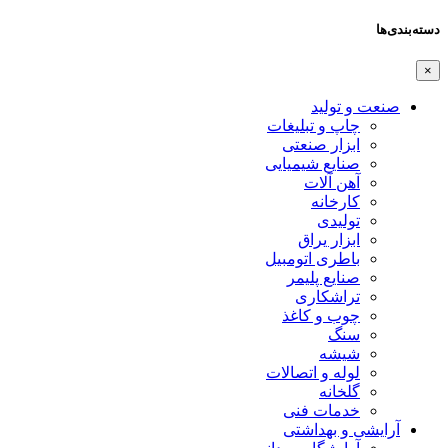
دسته‌بندی‌ها
×
صنعت و تولید
چاپ و تبلیغات
ابزار صنعتی
صنایع شیمیایی
آهن آلات
کارخانه
تولیدی
ابزار یراق
باطری اتومبیل
صنایع پلیمر
تراشکاری
چوب و کاغذ
سنگ
شیشه
لوله و اتصالات
گلخانه
خدمات فنی
آرایشی و بهداشتی