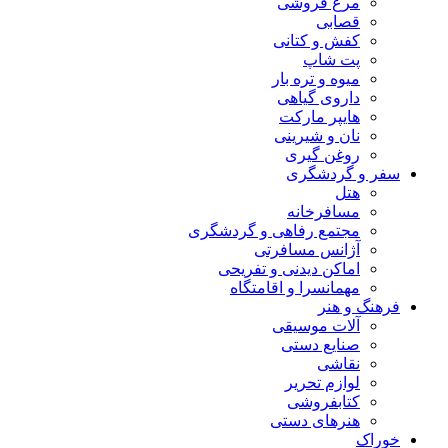
مرغ فروشی
قصابی
کفش و کتانی
پت شاپ
میوه و تره بار
داروی گیاهی
هایپر مارکت
نان و شیرینی
روغن گیری
سفر و گردشگری
هتل
مسافرخانه
مجتمع رفاهی و گردشگری
آژانس مسافرتی
اماکن دیدنی و تفریحی
مهمانسرا و اقامتگاه
فرهنگ و هنر
آلات موسیقی
صنایع دستی
نقاشی
لوازم تحریر
کتابفروشی
هنرهای دستی
خوراک