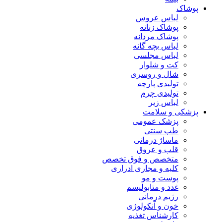
پوشاک
لباس عروس
پوشاک زنانه
پوشاک مردانه
لباس بچه گانه
لباس مجلسی
کت و شلوار
شال و روسری
تولیدی پارچه
تولیدی چرم
لباس زیر
پزشکی و سلامت
پزشک عمومی
طب سنتی
ماساژ درمانی
قلب و عروق
متخصص و فوق تخصص
کلیه و مجاری ادراری
پوست و مو
غدد و متابولیسم
رژیم درمانی
خون و آنکولوژی
کارشناس تغذیه