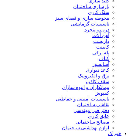
کلید سازی
بازسازی ساختمان
سنگ کاری
محوطه سازی و فضای سبز
تاسیسات گرمایشی
درب و پنجره
آهن آلات
داربست
کابینت
پله برقی
کناف
آسانسور
کاغذ دیواری
برق و الکترونیک
سقف کاذب
پیمانکاران و انبوه سازان
کفپوش
تاسیسات امنیتی و حفاظتی
نقاشی ساختمان
دفتر فنی مهندسی
عایق کاری
مصالح ساختمانی
لوازم بهداشتی ساختمان
خوراک