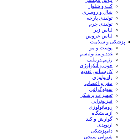
لباس مجلسی
کت و شلوار
شال و روسری
تولیدی پارچه
تولیدی چرم
لباس زیر
لباس عروس
پزشکی و سلامت
پوست و مو
غدد و متابولیسم
رژیم درمانی
خون و آنکولوژی
کارشناس تغذیه
رادیولوژی
مغز و اعصاب
سونوگرافی
تجهیزات پزشکی
فیزیوتراپی
روماتولوژی
آزمایشگاه
گوارش و کبد
ارتوپدی
دامپزشکی
شنوایی سنجی