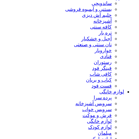
ساندویچی
بستنی و آبمیوه فروشی
حلیم آش دیزی
آشپزخانه
کافه سنتی
تره بار
آجیل و خشکبار
نان سنتی و صنعتی
خواروبار
قنادی
رستوران
فینگر فود
کافی شاپ
کباب و بریان
فست فود
لوازم خانگی
پرده سرا
سرویس آشپزخانه
سرویس خواب
فرش و موکت
لوازم خانگی
لوازم کودک
مبلمان
لوازم لوکس