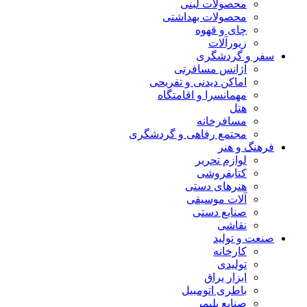
محصولات لبنی
محصولات بهداشتی
چای و قهوه
زیورآلات
سفر و گردشگری
آژانس مسافرتی
اماکن دیدنی و تفریحی
مهمانسرا و اقامتگاه
هتل
مسافرخانه
مجتمع رفاهی و گردشگری
فرهنگ و هنر
لوازم تحریر
کتابفروشی
هنرهای دستی
آلات موسیقی
صنایع دستی
نقاشی
صنعت و تولید
کارخانه
تولیدی
ابزار یراق
باطری اتومبیل
صنایع پلیمر