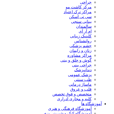
جراحی
مرکز کاشت مو
مراکز ترک اعتیاد
سی تی اسکن
بینایی سنجی
سالمندان
ام آر آی
کلینیک زیبایی
روانشناس
چشم پزشکی
زنان و زایمان
مراکز مشاوره
گوش و حلق و بینی
جراحی بینی
دندانپزشک
پزشک عمومی
طب سنتی
ماساژ درمانی
قلب و عروق
متخصص و فوق تخصص
کلیه و مجاری ادراری
آموزشگاه ها
آموزشگاه فرهنگی و هنری
آموزشگاه کیک و شیرینی پزی