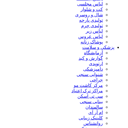
لباس مجلسی
کت و شلوار
شال و روسری
تولیدی پارچه
تولیدی چرم
لباس زیر
لباس عروس
پوشاک زنانه
پزشکی و سلامت
آزمایشگاه
گوارش و کبد
ارتوپدی
دامپزشکی
شنوایی سنجی
جراحی
مرکز کاشت مو
مراکز ترک اعتیاد
سی تی اسکن
بینایی سنجی
سالمندان
ام آر آی
کلینیک زیبایی
روانشناس