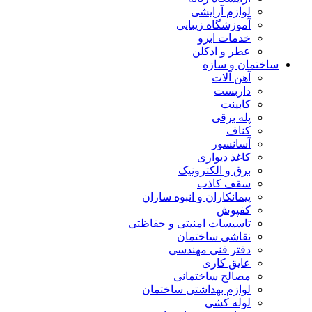
لوازم آرایشی
آموزشگاه زیبایی
خدمات ابرو
عطر و ادکلن
ساختمان و سازه
آهن آلات
داربست
کابینت
پله برقی
کناف
آسانسور
کاغذ دیواری
برق و الکترونیک
سقف کاذب
پیمانکاران و انبوه سازان
کفپوش
تاسیسات امنیتی و حفاظتی
نقاشی ساختمان
دفتر فنی مهندسی
عایق کاری
مصالح ساختمانی
لوازم بهداشتی ساختمان
لوله کشی