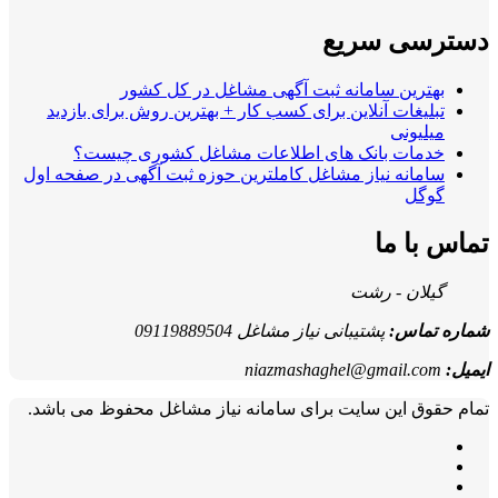
دسترسی سریع
بهترین سامانه ثبت آگهی مشاغل در کل کشور
تبلیغات آنلاین برای کسب کار + بهترین روش برای بازدید
میلیونی
خدمات بانک های اطلاعات مشاغل کشوری چیست؟
سامانه نیاز مشاغل کاملترین حوزه ثبت آگهی در صفحه اول
گوگل
تماس با ما
گیلان - رشت
شماره تماس:
پشتیبانی نیاز مشاغل 09119889504
ایمیل:
niazmashaghel@gmail.com
تمام حقوق این سایت برای سامانه نیاز مشاغل محفوظ می باشد.