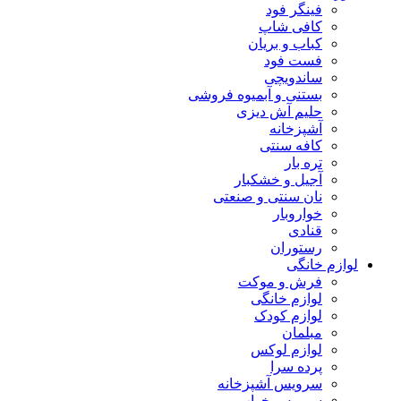
فینگر فود
کافی شاپ
کباب و بریان
فست فود
ساندویچی
بستنی و آبمیوه فروشی
حلیم آش دیزی
آشپزخانه
کافه سنتی
تره بار
آجیل و خشکبار
نان سنتی و صنعتی
خواروبار
قنادی
رستوران
لوازم خانگی
فرش و موکت
لوازم خانگی
لوازم کودک
مبلمان
لوازم لوکس
پرده سرا
سرویس آشپزخانه
سرویس خواب