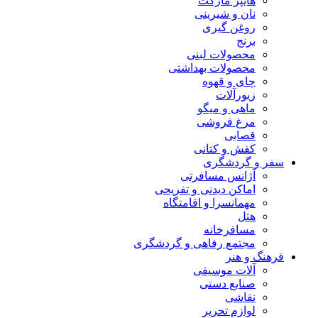
هایپر مارکت
نان و شیرینی
روغن گیری
برنج
محصولات لبنی
محصولات بهداشتی
چای و قهوه
زیورآلات
ماهی و میگو
مرغ فروشی
قصابی
کفش و کتانی
سفر و گردشگری
آژانس مسافرتی
اماکن دیدنی و تفریحی
مهمانسرا و اقامتگاه
هتل
مسافرخانه
مجتمع رفاهی و گردشگری
فرهنگ و هنر
آلات موسیقی
صنایع دستی
نقاشی
لوازم تحریر