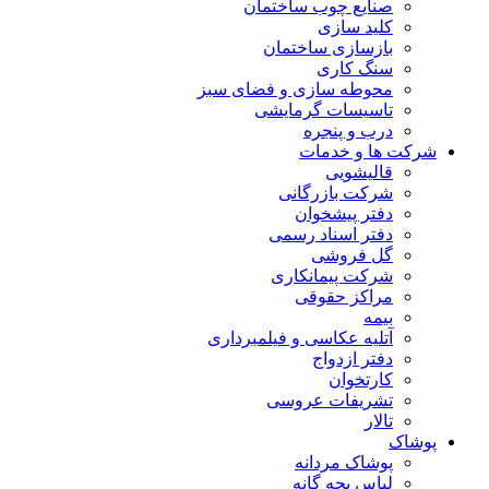
صنایع چوب ساختمان
کلید سازی
بازسازی ساختمان
سنگ کاری
محوطه سازی و فضای سبز
تاسیسات گرمایشی
درب و پنجره
شرکت ها و خدمات
قالیشویی
شرکت بازرگانی
دفتر پیشخوان
دفتر اسناد رسمی
گل فروشی
شرکت پیمانکاری
مراکز حقوقی
بیمه
آتلیه عکاسی و فیلمبرداری
دفتر ازدواج
کارتخوان
تشریفات عروسی
تالار
پوشاک
پوشاک مردانه
لباس بچه گانه