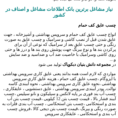
نیاز مشاغل برترین بانک اطلاعات مشاغل و اصناف در
کشور
چسب عایق کف حمام
انواع چسب عایق کف حمام و سرویس بهداشتی و آشپزخانه ، جهت
عایق شدن قبل از نصب کاشی و سرامیک و چسب عایق به صورت
رنگی و حتی چسب عایق بعد از سرامیک که نوعی از آن برای
پرکردن بند ها و نوع بیرنگ جهت پوشش روی بند ها و درز ها و حتی
روی کاشی وسرامیک با خاصیت ضد آب و ضداسید و ضد سایش
و…
در
مجموعه دانش بنیان دبکوپاک
تولید می شود
مواردی که لازم است همه بدانند یعنی عایق کاری سرویس بهداشتی
با ایزوگام ،چسب عایق کف حمام ، هزینه عایق کاری سرویس
بهداشتی ،نحوه عایق کاری سرویس بهداشتی ، نحوه آببندی کاسه
توالت, پودر آببندی سرویس بهداشتی ، عایق دستشویی ، عایقکاری ،
چسب آب بند فوری بر پایه لاتکس و سیلیکون و نانو سیلیس ،چسب
آببند فشار بالا ، قیمت چسب بتن 12 کیلویی ،قیمت چسب بتن آب
بندی و استحکامی ،چسب بتن استحکامی ، چسب آب بندی فلزات به
صورت رنگی و بیرنگ ،قیمت چسب بتن دیجی کالا ،فروش چسب
آب بندی و استحکامی ، عایقکاری سرویس