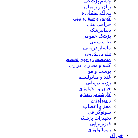
چشم پزشکی
زنان و زایمان
مراکز مشاوره
گوش و حلق و بینی
جراحی بینی
دندانپزشک
پزشک عمومی
طب سنتی
ماساژ درمانی
قلب و عروق
متخصص و فوق تخصص
کلیه و مجاری ادراری
پوست و مو
غدد و متابولیسم
رژیم درمانی
خون و آنکولوژی
کارشناس تغذیه
رادیولوژی
مغز و اعصاب
سونوگرافی
تجهیزات پزشکی
فیزیوتراپی
روماتولوژی
خوراک