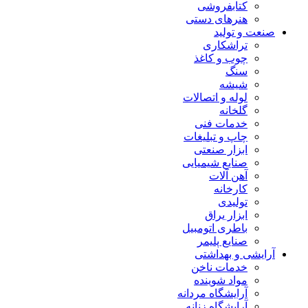
کتابفروشی
هنرهای دستی
صنعت و تولید
تراشکاری
چوب و کاغذ
سنگ
شیشه
لوله و اتصالات
گلخانه
خدمات فنی
چاپ و تبلیغات
ابزار صنعتی
صنایع شیمیایی
آهن آلات
کارخانه
تولیدی
ابزار یراق
باطری اتومبیل
صنایع پلیمر
آرایشی و بهداشتی
خدمات ناخن
مواد شوینده
آرایشگاه مردانه
آرایشگاه زنانه