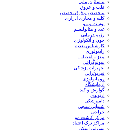
اساژ درمانی
لب و عروق
تخصص و فوق تخصص
لیه و مجاری ادراری
وست و مو
دد و متابولیسم
ژیم درمانی
ون و آنکولوژی
ارشناس تغذیه
ادیولوژی
غز و اعصاب
ونوگرافی
جهیزات پزشکی
زیوتراپی
وماتولوژی
زمایشگاه
وارش و کبد
رتوپدی
امپزشکی
نوایی سنجی
راحی
رکز کاشت مو
اکز ترک اعتیاد
ی تی اسکن