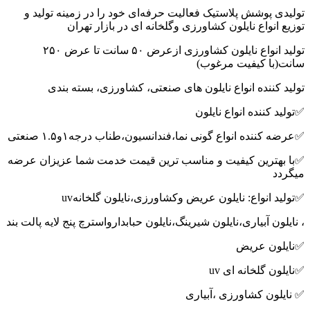
لاستیک فعالیت حرفه‌ای خود را در زمینه تولید و
یلون کشاورزی وگلخانه ای در بازار تهران
تولید انواع نایلون کشاورزی ازعرض ۵۰ سانت تا عرض ۲۵۰
ت مرغوب)
نواع نایلون های صنعتی، کشاورزی، بسته بندی
نواع نایلون
اع گونی نما،فندانسیون،طناب درجه۱و۱.۵ صنعتی
یفیت و مناسب ترین قیمت خدمت شما عزیزان عرضه
 نایلون عریض وکشاورزی،نایلون گلخانهuv
ی،نایلون شیرینگ،نایلون حبابدارواسترچ پنج لایه پالت بند
ض
ای uv
رزی ،آبیاری