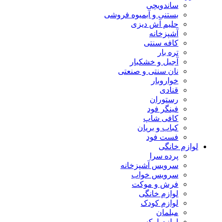
ساندویچی
بستنی و آبمیوه فروشی
حلیم آش دیزی
آشپزخانه
کافه سنتی
تره بار
آجیل و خشکبار
نان سنتی و صنعتی
خواروبار
قنادی
رستوران
فینگر فود
کافی شاپ
کباب و بریان
فست فود
لوازم خانگی
پرده سرا
سرویس آشپزخانه
سرویس خواب
فرش و موکت
لوازم خانگی
لوازم کودک
مبلمان
لوازم لوکس