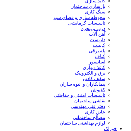
کلید سازی
بازسازی ساختمان
سنگ کاری
محوطه سازی و فضای سبز
تاسیسات گرمایشی
درب و پنجره
آهن آلات
داربست
کابینت
پله برقی
کناف
آسانسور
کاغذ دیواری
برق و الکترونیک
سقف کاذب
پیمانکاران و انبوه سازان
کفپوش
تاسیسات امنیتی و حفاظتی
نقاشی ساختمان
دفتر فنی مهندسی
عایق کاری
مصالح ساختمانی
لوازم بهداشتی ساختمان
خوراک