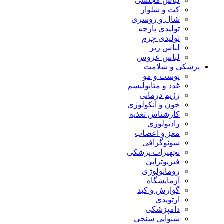
لباس مجلسی
کت و شلوار
شال و روسری
تولیدی پارچه
تولیدی چرم
لباس زیر
لباس عروس
پزشکی و سلامت
پوست و مو
غدد و متابولیسم
رژیم درمانی
خون و آنکولوژی
کارشناس تغذیه
رادیولوژی
مغز و اعصاب
سونوگرافی
تجهیزات پزشکی
فیزیوتراپی
روماتولوژی
آزمایشگاه
گوارش و کبد
ارتوپدی
دامپزشکی
شنوایی سنجی