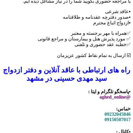
یا مراجعه حضوری بگویید شما را در نیاز مشاغل دیده ایم.
▪️عاقد شرعی
▪️صدور دفترچه عقدنامه و طلاقنامه
▪️ازدواج اتباع محترم
✅همراه با مهر برجسته و معتبر
✅ مورد پذیرش هتل و بیمارستان و مراجع قانونی
✅خطبه عقد حضوری و تلفنی
☑️ ارسال به تمام نقاط کشور عزیزمان
راه های ارتباطی با عاقد آنلاین و دفتر ازدواج
سید مهدی حسینی در مشهد
▪️پاسخگو تلگرام و ایتا :
@aghed_online
▪️تماس:
09232045846
09150507017
▪️کانال :