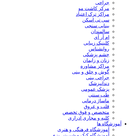
جراحی
مرکز کاشت مو
مراکز ترک اعتیاد
سی تی اسکن
بینایی سنجی
سالمندان
ام آر آی
کلینیک زیبایی
روانشناس
چشم پزشکی
زنان و زایمان
مراکز مشاوره
گوش و حلق و بینی
جراحی بینی
دندانپزشک
پزشک عمومی
طب سنتی
ماساژ درمانی
قلب و عروق
متخصص و فوق تخصص
کلیه و مجاری ادراری
آموزشگاه ها
آموزشگاه فرهنگی و هنری
آموزشگاه کیک و شیرینی پزی