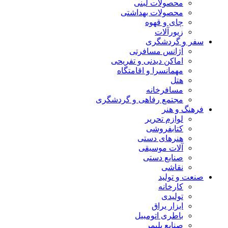
محصولات لبنی
محصولات بهداشتی
چای و قهوه
زیورآلات
سفر و گردشگری
آژانس مسافرتی
اماکن دیدنی و تفریحی
مهمانسرا و اقامتگاه
هتل
مسافرخانه
مجتمع رفاهی و گردشگری
فرهنگ و هنر
لوازم تحریر
کتابفروشی
هنرهای دستی
آلات موسیقی
صنایع دستی
نقاشی
صنعت و تولید
کارخانه
تولیدی
ابزار یراق
باطری اتومبیل
صنایع پلیمر