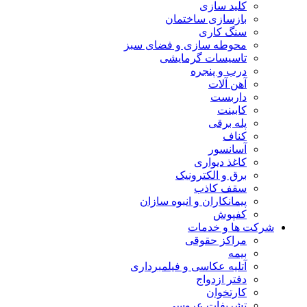
کلید سازی
بازسازی ساختمان
سنگ کاری
محوطه سازی و فضای سبز
تاسیسات گرمایشی
درب و پنجره
آهن آلات
داربست
کابینت
پله برقی
کناف
آسانسور
کاغذ دیواری
برق و الکترونیک
سقف کاذب
پیمانکاران و انبوه سازان
کفپوش
شرکت ها و خدمات
مراکز حقوقی
بیمه
آتلیه عکاسی و فیلمبرداری
دفتر ازدواج
کارتخوان
تشریفات عروسی