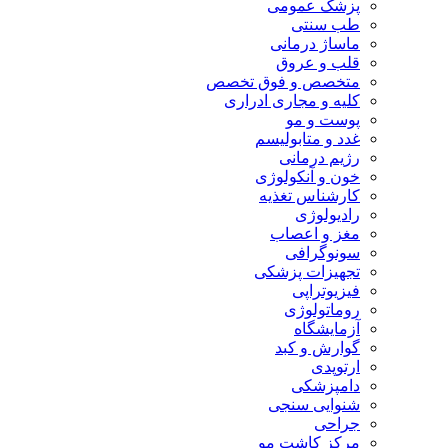
پزشک عمومی
طب سنتی
ماساژ درمانی
قلب و عروق
متخصص و فوق تخصص
کلیه و مجاری ادراری
پوست و مو
غدد و متابولیسم
رژیم درمانی
خون و آنکولوژی
کارشناس تغذیه
رادیولوژی
مغز و اعصاب
سونوگرافی
تجهیزات پزشکی
فیزیوتراپی
روماتولوژی
آزمایشگاه
گوارش و کبد
ارتوپدی
دامپزشکی
شنوایی سنجی
جراحی
مرکز کاشت مو