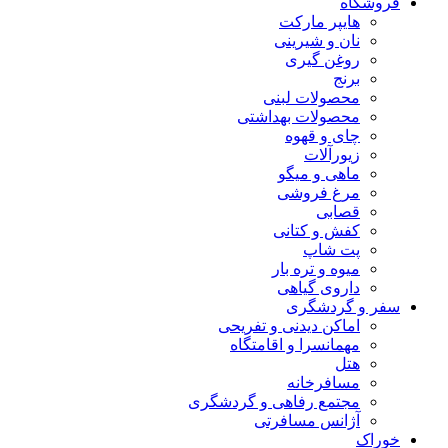
فروشگاه
هایپر مارکت
نان و شیرینی
روغن گیری
برنج
محصولات لبنی
محصولات بهداشتی
چای و قهوه
زیورآلات
ماهی و میگو
مرغ فروشی
قصابی
کفش و کتانی
پت شاپ
میوه و تره بار
داروی گیاهی
سفر و گردشگری
اماکن دیدنی و تفریحی
مهمانسرا و اقامتگاه
هتل
مسافرخانه
مجتمع رفاهی و گردشگری
آژانس مسافرتی
خوراک