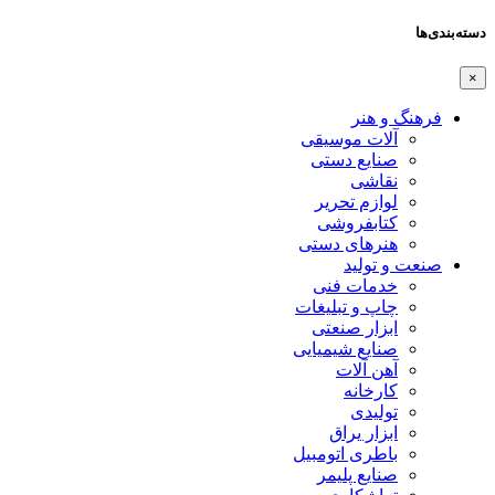
دسته‌بندی‌ها
×
فرهنگ و هنر
آلات موسیقی
صنایع دستی
نقاشی
لوازم تحریر
کتابفروشی
هنرهای دستی
صنعت و تولید
خدمات فنی
چاپ و تبلیغات
ابزار صنعتی
صنایع شیمیایی
آهن آلات
کارخانه
تولیدی
ابزار یراق
باطری اتومبیل
صنایع پلیمر