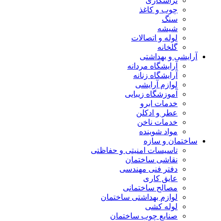
تراشکاری
چوب و کاغذ
سنگ
شیشه
لوله و اتصالات
گلخانه
آرایشی و بهداشتی
آرایشگاه مردانه
آرایشگاه زنانه
لوازم آرایشی
آموزشگاه زیبایی
خدمات ابرو
عطر و ادکلن
خدمات ناخن
مواد شوینده
ساختمان و سازه
تاسیسات امنیتی و حفاظتی
نقاشی ساختمان
دفتر فنی مهندسی
عایق کاری
مصالح ساختمانی
لوازم بهداشتی ساختمان
لوله کشی
صنایع چوب ساختمان