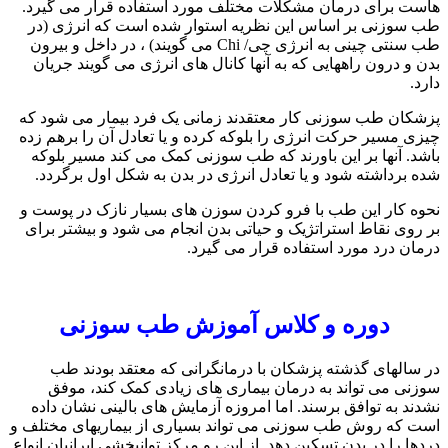
هاست برای درمان مشکلات مختلف مورد استفاده قرار می گیرد.
طب سوزنی بر اساس این نظریه استوار شده است که انرژی (در
طب سنتی چینی به انرژی چی/ Chi می گویند) ، در داخل و بیرون
بدن و درون راههایی که به آنها کانال های انرژی می گویند جریان
دارد.
پزشکان طب سوزنی کار معتقدند زمانی یک فرد بیمار می شود که
چیزی مسیر حرکت انرژی را بلوکه کرده و یا تعادل آن را برهم زده
باشد. آنها بر این باورند که طب سوزنی کمک می کند مسیر بلوکه
شده برداشته شود و یا تعادل انرژی در بدن به شکل اول برگردد.
نحوه کار این طب با فرو کردن سوزن های بسیار نازک در پوست و
بر روی نقاط استراتژیک و حیاتی بدن انجام می شود و بیشتر برای
درمان درد مورد استفاده قرار می گیرد.
دوره و کلاس آموزش طب سوزنی
در سالهای گذشته پزشکان با درمانگرانی که معتقد بودند طب
سوزنی می تواند به درمان بیماری های زیادی کمک کند، موفق
نشدند به توافق برسند. اما امروزه آزمایش های بالینی نشان داده
است که روش طب سوزنی می تواند بسیاری از بیماریهای مختلف و
دردها را در بدن تسکین دهد. از این رو مرکز توانبخشی ایرانیان انواع