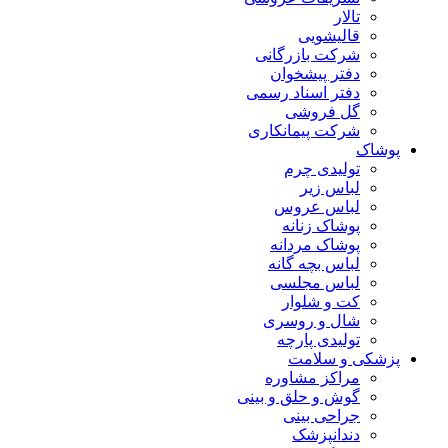
تالار
قالیشویی
شرکت بازرگانی
دفتر پیشخوان
دفتر اسناد رسمی
گل فروشی
شرکت پیمانکاری
پوشاک
تولیدی چرم
لباس زیر
لباس عروس
پوشاک زنانه
پوشاک مردانه
لباس بچه گانه
لباس مجلسی
کت و شلوار
شال و روسری
تولیدی پارچه
پزشکی و سلامت
مراکز مشاوره
گوش و حلق و بینی
جراحی بینی
دندانپزشک