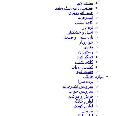
ساندویچی
بستنی و آبمیوه فروشی
حلیم آش دیزی
آشپزخانه
کافه سنتی
تره بار
آجیل و خشکبار
نان سنتی و صنعتی
خواروبار
قنادی
رستوران
فینگر فود
کافی شاپ
کباب و بریان
فست فود
لوازم خانگی
پرده سرا
سرویس آشپزخانه
سرویس خواب
فرش و موکت
لوازم خانگی
لوازم کودک
مبلمان
لوازم لوکس