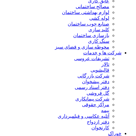
عایق کاری
مصالح ساختمانی
لوازم بهداشتی ساختمان
لوله کشی
صنایع چوب ساختمان
کلید سازی
بازسازی ساختمان
سنگ کاری
محوطه سازی و فضای سبز
شرکت ها و خدمات
تشریفات عروسی
تالار
قالیشویی
شرکت بازرگانی
دفتر پیشخوان
دفتر اسناد رسمی
گل فروشی
شرکت پیمانکاری
مراکز حقوقی
بیمه
آتلیه عکاسی و فیلمبرداری
دفتر ازدواج
کارتخوان
خوراک