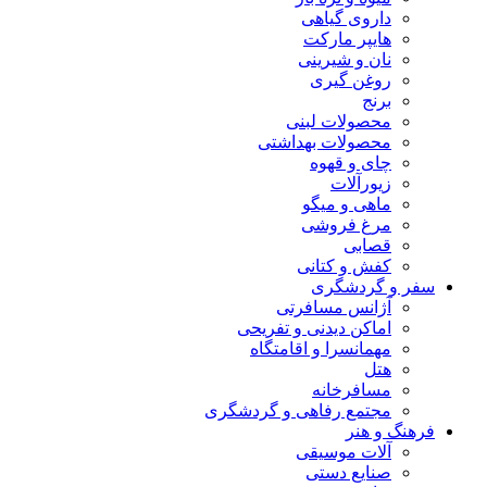
داروی گیاهی
هایپر مارکت
نان و شیرینی
روغن گیری
برنج
محصولات لبنی
محصولات بهداشتی
چای و قهوه
زیورآلات
ماهی و میگو
مرغ فروشی
قصابی
کفش و کتانی
سفر و گردشگری
آژانس مسافرتی
اماکن دیدنی و تفریحی
مهمانسرا و اقامتگاه
هتل
مسافرخانه
مجتمع رفاهی و گردشگری
فرهنگ و هنر
آلات موسیقی
صنایع دستی