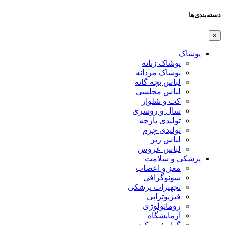
دسته‌بندی‌ها
×
پوشاک
پوشاک زنانه
پوشاک مردانه
لباس بچه گانه
لباس مجلسی
کت و شلوار
شال و روسری
تولیدی پارچه
تولیدی چرم
لباس زیر
لباس عروس
پزشکی و سلامت
مغز و اعصاب
سونوگرافی
تجهیزات پزشکی
فیزیوتراپی
روماتولوژی
آزمایشگاه