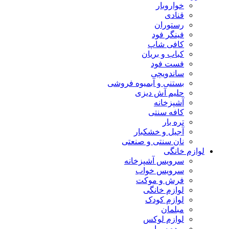
خواروبار
قنادی
رستوران
فینگر فود
کافی شاپ
کباب و بریان
فست فود
ساندویچی
بستنی و آبمیوه فروشی
حلیم آش دیزی
آشپزخانه
کافه سنتی
تره بار
آجیل و خشکبار
نان سنتی و صنعتی
لوازم خانگی
سرویس آشپزخانه
سرویس خواب
فرش و موکت
لوازم خانگی
لوازم کودک
مبلمان
لوازم لوکس
پرده سرا