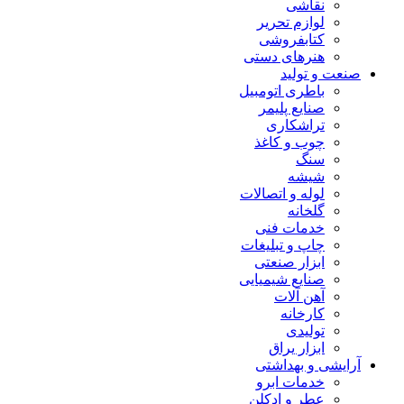
نقاشی
لوازم تحریر
کتابفروشی
هنرهای دستی
صنعت و تولید
باطری اتومبیل
صنایع پلیمر
تراشکاری
چوب و کاغذ
سنگ
شیشه
لوله و اتصالات
گلخانه
خدمات فنی
چاپ و تبلیغات
ابزار صنعتی
صنایع شیمیایی
آهن آلات
کارخانه
تولیدی
ابزار یراق
آرایشی و بهداشتی
خدمات ابرو
عطر و ادکلن