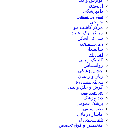
گوارش و کبد
ارتوپدی
دامپزشکی
شنوایی سنجی
جراحی
مرکز کاشت مو
مراکز ترک اعتیاد
سی تی اسکن
بینایی سنجی
سالمندان
ام آر آی
کلینیک زیبایی
روانشناس
چشم پزشکی
زنان و زایمان
مراکز مشاوره
گوش و حلق و بینی
جراحی بینی
دندانپزشک
پزشک عمومی
طب سنتی
ماساژ درمانی
قلب و عروق
متخصص و فوق تخصص