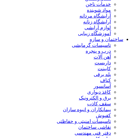
خدمات ناخن
مواد شوینده
آرایشگاه مردانه
آرایشگاه زنانه
لوازم آرایشی
آموزشگاه زیبایی
ساختمان و سازه
تاسیسات گرمایشی
درب و پنجره
آهن آلات
داربست
کابینت
پله برقی
کناف
آسانسور
کاغذ دیواری
برق و الکترونیک
سقف کاذب
پیمانکاران و انبوه سازان
کفپوش
تاسیسات امنیتی و حفاظتی
نقاشی ساختمان
دفتر فنی مهندسی