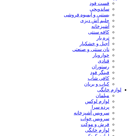
فست فود
ساندویچی
بستنی و آبمیوه فروشی
حلیم آش دیزی
آشپزخانه
کافه سنتی
تره بار
آجیل و خشکبار
نان سنتی و صنعتی
خواروبار
قنادی
رستوران
فینگر فود
کافی شاپ
کباب و بریان
لوازم خانگی
مبلمان
لوازم لوکس
پرده سرا
سرویس آشپزخانه
سرویس خواب
فرش و موکت
لوازم خانگی
لوازم کودک