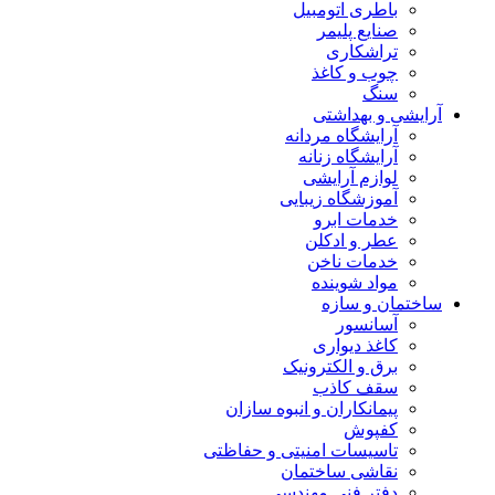
باطری اتومبیل
صنایع پلیمر
تراشکاری
چوب و کاغذ
سنگ
آرایشی و بهداشتی
آرایشگاه مردانه
آرایشگاه زنانه
لوازم آرایشی
آموزشگاه زیبایی
خدمات ابرو
عطر و ادکلن
خدمات ناخن
مواد شوینده
ساختمان و سازه
آسانسور
کاغذ دیواری
برق و الکترونیک
سقف کاذب
پیمانکاران و انبوه سازان
کفپوش
تاسیسات امنیتی و حفاظتی
نقاشی ساختمان
دفتر فنی مهندسی