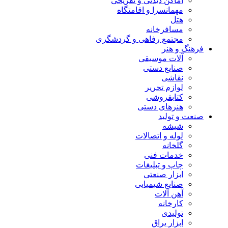
اماکن دیدنی و تفریحی
مهمانسرا و اقامتگاه
هتل
مسافرخانه
مجتمع رفاهی و گردشگری
فرهنگ و هنر
آلات موسیقی
صنایع دستی
نقاشی
لوازم تحریر
کتابفروشی
هنرهای دستی
صنعت و تولید
شیشه
لوله و اتصالات
گلخانه
خدمات فنی
چاپ و تبلیغات
ابزار صنعتی
صنایع شیمیایی
آهن آلات
کارخانه
تولیدی
ابزار یراق