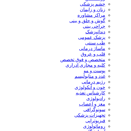
چشم پزشکی
زنان و زایمان
مراکز مشاوره
گوش و حلق و بینی
جراحی بینی
دندانپزشک
پزشک عمومی
طب سنتی
ماساژ درمانی
قلب و عروق
متخصص و فوق تخصص
کلیه و مجاری ادراری
پوست و مو
غدد و متابولیسم
رژیم درمانی
خون و آنکولوژی
کارشناس تغذیه
رادیولوژی
مغز و اعصاب
سونوگرافی
تجهیزات پزشکی
فیزیوتراپی
روماتولوژی