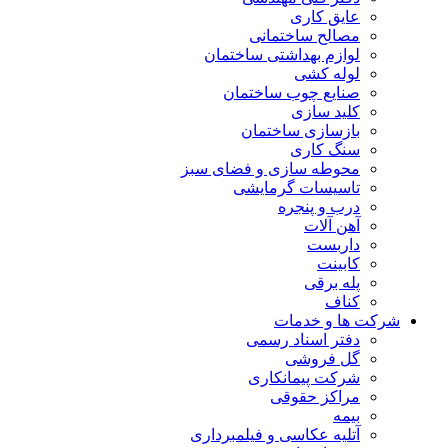
عایق کاری
مصالح ساختمانی
لوازم بهداشتی ساختمان
لوله کشی
صنایع چوب ساختمان
کلید سازی
بازسازی ساختمان
سنگ کاری
محوطه سازی و فضای سبز
تاسیسات گرمایشی
درب و پنجره
آهن آلات
داربست
کابینت
پله برقی
کناف
شرکت ها و خدمات
دفتر اسناد رسمی
گل فروشی
شرکت پیمانکاری
مراکز حقوقی
بیمه
آتلیه عکاسی و فیلمبرداری