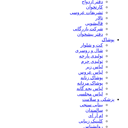
دفتر ازدواج
کارتخوان
تشریفات عروسی
تالار
قالیشویی
شرکت بازرگانی
دفتر پیشخوان
پوشاک
کت و شلوار
شال و روسری
تولیدی پارچه
تولیدی چرم
لباس زیر
لباس عروس
پوشاک زنانه
پوشاک مردانه
لباس بچه گانه
لباس مجلسی
پزشکی و سلامت
بینایی سنجی
سالمندان
ام آر آی
کلینیک زیبایی
روانشناس