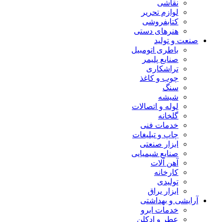
نقاشی
لوازم تحریر
کتابفروشی
هنرهای دستی
صنعت و تولید
باطری اتومبیل
صنایع پلیمر
تراشکاری
چوب و کاغذ
سنگ
شیشه
لوله و اتصالات
گلخانه
خدمات فنی
چاپ و تبلیغات
ابزار صنعتی
صنایع شیمیایی
آهن آلات
کارخانه
تولیدی
ابزار یراق
آرایشی و بهداشتی
خدمات ابرو
عطر و ادکلن