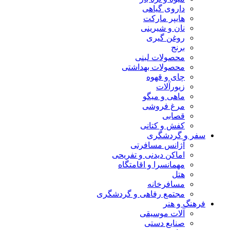
داروی گیاهی
هایپر مارکت
نان و شیرینی
روغن گیری
برنج
محصولات لبنی
محصولات بهداشتی
چای و قهوه
زیورآلات
ماهی و میگو
مرغ فروشی
قصابی
کفش و کتانی
سفر و گردشگری
آژانس مسافرتی
اماکن دیدنی و تفریحی
مهمانسرا و اقامتگاه
هتل
مسافرخانه
مجتمع رفاهی و گردشگری
فرهنگ و هنر
آلات موسیقی
صنایع دستی