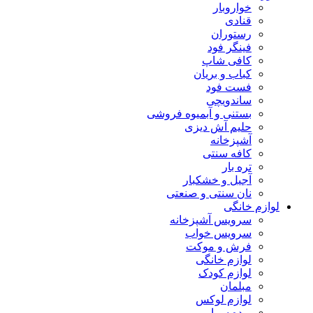
خواروبار
قنادی
رستوران
فینگر فود
کافی شاپ
کباب و بریان
فست فود
ساندویچی
بستنی و آبمیوه فروشی
حلیم آش دیزی
آشپزخانه
کافه سنتی
تره بار
آجیل و خشکبار
نان سنتی و صنعتی
لوازم خانگی
سرویس آشپزخانه
سرویس خواب
فرش و موکت
لوازم خانگی
لوازم کودک
مبلمان
لوازم لوکس
پرده سرا