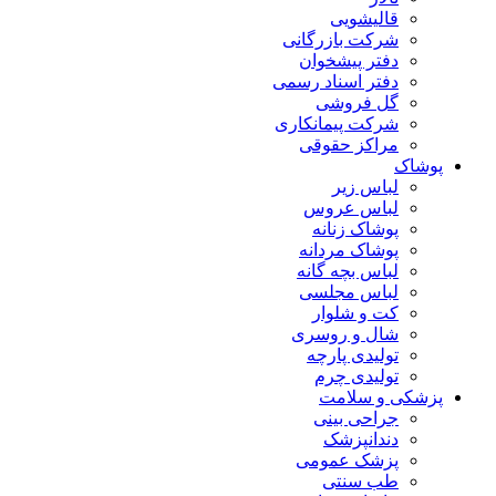
قالیشویی
شرکت بازرگانی
دفتر پیشخوان
دفتر اسناد رسمی
گل فروشی
شرکت پیمانکاری
مراکز حقوقی
پوشاک
لباس زیر
لباس عروس
پوشاک زنانه
پوشاک مردانه
لباس بچه گانه
لباس مجلسی
کت و شلوار
شال و روسری
تولیدی پارچه
تولیدی چرم
پزشکی و سلامت
جراحی بینی
دندانپزشک
پزشک عمومی
طب سنتی