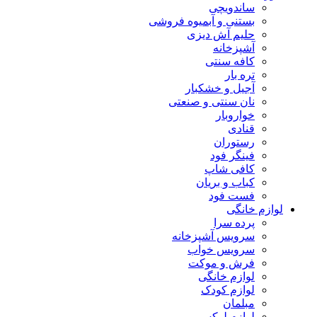
ساندویچی
بستنی و آبمیوه فروشی
حلیم آش دیزی
آشپزخانه
کافه سنتی
تره بار
آجیل و خشکبار
نان سنتی و صنعتی
خواروبار
قنادی
رستوران
فینگر فود
کافی شاپ
کباب و بریان
فست فود
لوازم خانگی
پرده سرا
سرویس آشپزخانه
سرویس خواب
فرش و موکت
لوازم خانگی
لوازم کودک
مبلمان
لوازم لوکس