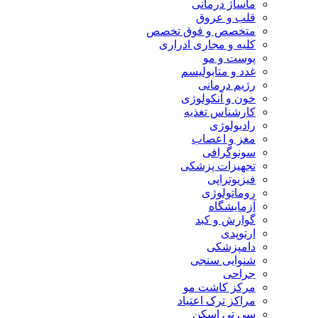
ماساژ درمانی
قلب و عروق
متخصص و فوق تخصص
کلیه و مجاری ادراری
پوست و مو
غدد و متابولیسم
رژیم درمانی
خون و آنکولوژی
کارشناس تغذیه
رادیولوژی
مغز و اعصاب
سونوگرافی
تجهیزات پزشکی
فیزیوتراپی
روماتولوژی
آزمایشگاه
گوارش و کبد
ارتوپدی
دامپزشکی
شنوایی سنجی
جراحی
مرکز کاشت مو
مراکز ترک اعتیاد
سی تی اسکن