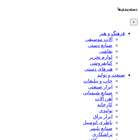
دسته‌بندی‌ها
×
فرهنگ و هنر
آلات موسیقی
صنایع دستی
نقاشی
لوازم تحریر
کتابفروشی
هنرهای دستی
صنعت و تولید
چاپ و تبلیغات
ابزار صنعتی
صنایع شیمیایی
آهن آلات
کارخانه
تولیدی
ابزار یراق
باطری اتومبیل
صنایع پلیمر
تراشکاری