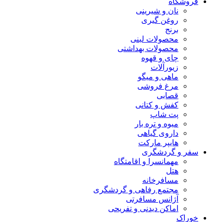
فروشگاه
نان و شیرینی
روغن گیری
برنج
محصولات لبنی
محصولات بهداشتی
چای و قهوه
زیورآلات
ماهی و میگو
مرغ فروشی
قصابی
کفش و کتانی
پت شاپ
میوه و تره بار
داروی گیاهی
هایپر مارکت
سفر و گردشگری
مهمانسرا و اقامتگاه
هتل
مسافرخانه
مجتمع رفاهی و گردشگری
آژانس مسافرتی
اماکن دیدنی و تفریحی
خوراک