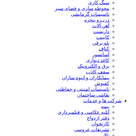
سنگ کاری
محوطه سازی و فضای سبز
تاسیسات گرمایشی
درب و پنجره
آهن آلات
داربست
کابینت
پله برقی
کناف
آسانسور
کاغذ دیواری
برق و الکترونیک
سقف کاذب
پیمانکاران و انبوه سازان
کفپوش
تاسیسات امنیتی و حفاظتی
نقاشی ساختمان
شرکت ها و خدمات
بیمه
آتلیه عکاسی و فیلمبرداری
دفتر ازدواج
کارتخوان
تشریفات عروسی
تالار