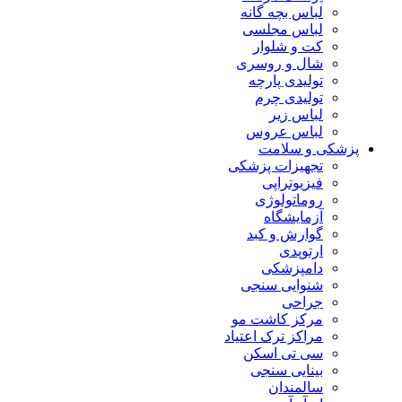
لباس بچه گانه
لباس مجلسی
کت و شلوار
شال و روسری
تولیدی پارچه
تولیدی چرم
لباس زیر
لباس عروس
پزشکی و سلامت
تجهیزات پزشکی
فیزیوتراپی
روماتولوژی
آزمایشگاه
گوارش و کبد
ارتوپدی
دامپزشکی
شنوایی سنجی
جراحی
مرکز کاشت مو
مراکز ترک اعتیاد
سی تی اسکن
بینایی سنجی
سالمندان