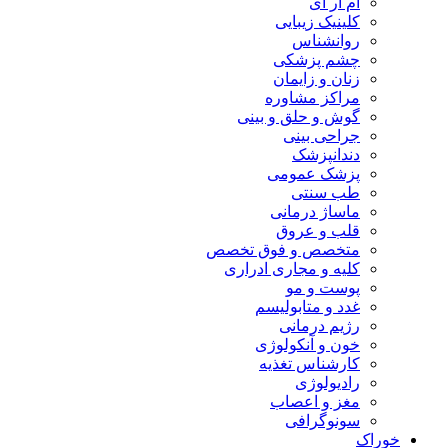
ام آر آی
کلینیک زیبایی
روانشناس
چشم پزشکی
زنان و زایمان
مراکز مشاوره
گوش و حلق و بینی
جراحی بینی
دندانپزشک
پزشک عمومی
طب سنتی
ماساژ درمانی
قلب و عروق
متخصص و فوق تخصص
کلیه و مجاری ادراری
پوست و مو
غدد و متابولیسم
رژیم درمانی
خون و آنکولوژی
کارشناس تغذیه
رادیولوژی
مغز و اعصاب
سونوگرافی
خوراک