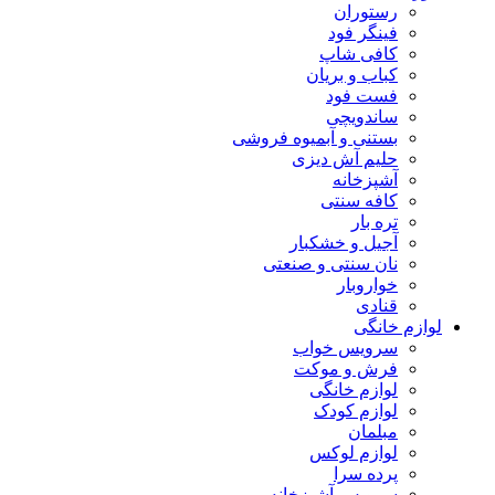
رستوران
فینگر فود
کافی شاپ
کباب و بریان
فست فود
ساندویچی
بستنی و آبمیوه فروشی
حلیم آش دیزی
آشپزخانه
کافه سنتی
تره بار
آجیل و خشکبار
نان سنتی و صنعتی
خواروبار
قنادی
لوازم خانگی
سرویس خواب
فرش و موکت
لوازم خانگی
لوازم کودک
مبلمان
لوازم لوکس
پرده سرا
سرویس آشپزخانه