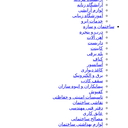
آرایشگاه زنانه
لوازم آرایشی
آموزشگاه زیبایی
خدمات ابرو
ساختمان و سازه
درب و پنجره
آهن آلات
داربست
کابینت
پله برقی
کناف
آسانسور
کاغذ دیواری
برق و الکترونیک
سقف کاذب
پیمانکاران و انبوه سازان
کفپوش
تاسیسات امنیتی و حفاظتی
نقاشی ساختمان
دفتر فنی مهندسی
عایق کاری
مصالح ساختمانی
لوازم بهداشتی ساختمان