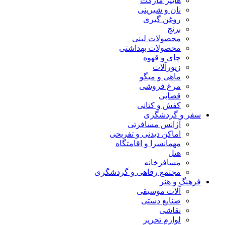
هایپر مارکت
نان و شیرینی
روغن گیری
برنج
محصولات لبنی
محصولات بهداشتی
چای و قهوه
زیورآلات
ماهی و میگو
مرغ فروشی
قصابی
کفش و کتانی
سفر و گردشگری
آژانس مسافرتی
اماکن دیدنی و تفریحی
مهمانسرا و اقامتگاه
هتل
مسافرخانه
مجتمع رفاهی و گردشگری
فرهنگ و هنر
آلات موسیقی
صنایع دستی
نقاشی
لوازم تحریر