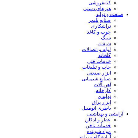
کتابفروشی
هنرهای دستی
صنعت و تولید
صنایع پلیمر
تراشکاری
چوب و کاغذ
سنگ
شیشه
لوله و اتصالات
گلخانه
خدمات فنی
چاپ و تبلیغات
ابزار صنعتی
صنایع شیمیایی
آهن آلات
کارخانه
تولیدی
ابزار یراق
باطری اتومبیل
آرایشی و بهداشتی
عطر و ادکلن
خدمات ناخن
مواد شوینده
آرایشگاه مردانه