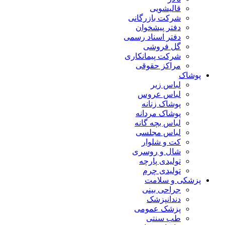
قالیشویی
شرکت بازرگانی
دفتر پیشخوان
دفتر اسناد رسمی
گل فروشی
شرکت پیمانکاری
مراکز حقوقی
پوشاک
لباس زیر
لباس عروس
پوشاک زنانه
پوشاک مردانه
لباس بچه گانه
لباس مجلسی
کت و شلوار
شال و روسری
تولیدی پارچه
تولیدی چرم
پزشکی و سلامت
جراحی بینی
دندانپزشک
پزشک عمومی
طب سنتی