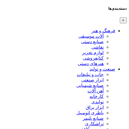
دسته‌بندی‌ها
×
فرهنگ و هنر
آلات موسیقی
صنایع دستی
نقاشی
لوازم تحریر
کتابفروشی
هنرهای دستی
صنعت و تولید
چاپ و تبلیغات
ابزار صنعتی
صنایع شیمیایی
آهن آلات
کارخانه
تولیدی
ابزار یراق
باطری اتومبیل
صنایع پلیمر
تراشکاری