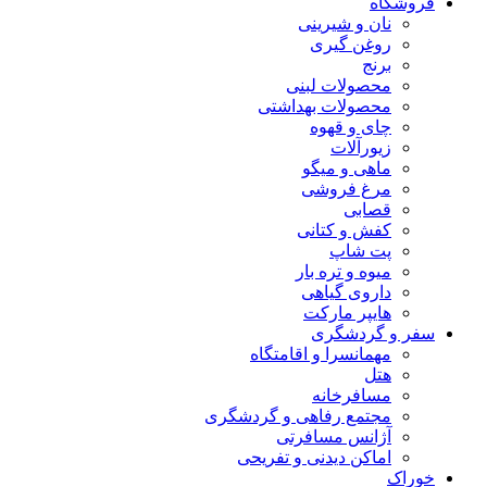
فروشگاه
نان و شیرینی
روغن گیری
برنج
محصولات لبنی
محصولات بهداشتی
چای و قهوه
زیورآلات
ماهی و میگو
مرغ فروشی
قصابی
کفش و کتانی
پت شاپ
میوه و تره بار
داروی گیاهی
هایپر مارکت
سفر و گردشگری
مهمانسرا و اقامتگاه
هتل
مسافرخانه
مجتمع رفاهی و گردشگری
آژانس مسافرتی
اماکن دیدنی و تفریحی
خوراک