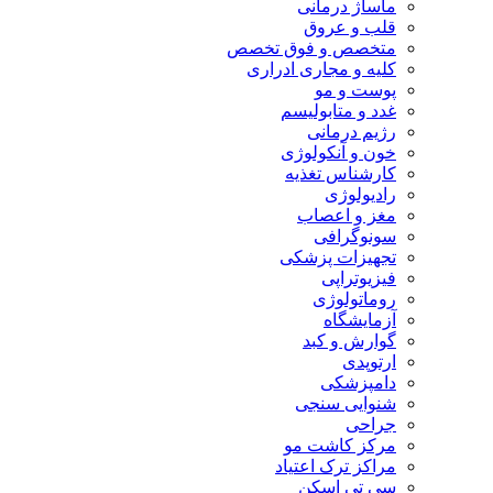
ماساژ درمانی
قلب و عروق
متخصص و فوق تخصص
کلیه و مجاری ادراری
پوست و مو
غدد و متابولیسم
رژیم درمانی
خون و آنکولوژی
کارشناس تغذیه
رادیولوژی
مغز و اعصاب
سونوگرافی
تجهیزات پزشکی
فیزیوتراپی
روماتولوژی
آزمایشگاه
گوارش و کبد
ارتوپدی
دامپزشکی
شنوایی سنجی
جراحی
مرکز کاشت مو
مراکز ترک اعتیاد
سی تی اسکن