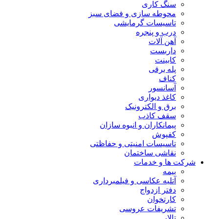
سنگ کاری
محوطه سازی و فضای سبز
تاسیسات گرمایشی
درب و پنجره
آهن آلات
داربست
کابینت
پله برقی
کناف
آسانسور
کاغذ دیواری
برق و الکترونیک
سقف کاذب
پیمانکاران و انبوه سازان
کفپوش
تاسیسات امنیتی و حفاظتی
نقاشی ساختمان
شرکت ها و خدمات
بیمه
آتلیه عکاسی و فیلمبرداری
دفتر ازدواج
کارتخوان
تشریفات عروسی
تالار