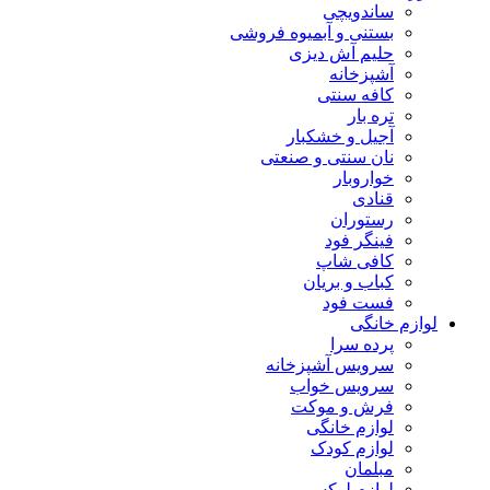
ساندویچی
بستنی و آبمیوه فروشی
حلیم آش دیزی
آشپزخانه
کافه سنتی
تره بار
آجیل و خشکبار
نان سنتی و صنعتی
خواروبار
قنادی
رستوران
فینگر فود
کافی شاپ
کباب و بریان
فست فود
لوازم خانگی
پرده سرا
سرویس آشپزخانه
سرویس خواب
فرش و موکت
لوازم خانگی
لوازم کودک
مبلمان
لوازم لوکس