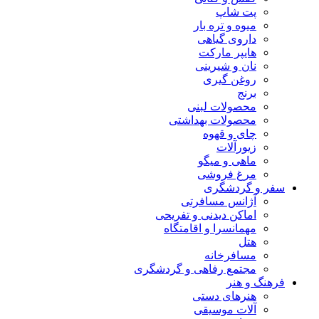
پت شاپ
میوه و تره بار
داروی گیاهی
هایپر مارکت
نان و شیرینی
روغن گیری
برنج
محصولات لبنی
محصولات بهداشتی
چای و قهوه
زیورآلات
ماهی و میگو
مرغ فروشی
سفر و گردشگری
آژانس مسافرتی
اماکن دیدنی و تفریحی
مهمانسرا و اقامتگاه
هتل
مسافرخانه
مجتمع رفاهی و گردشگری
فرهنگ و هنر
هنرهای دستی
آلات موسیقی