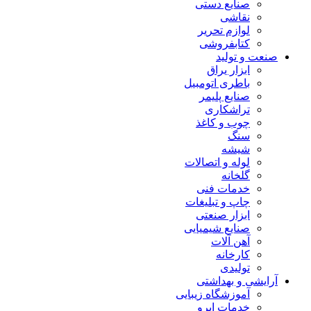
صنایع دستی
نقاشی
لوازم تحریر
کتابفروشی
صنعت و تولید
ابزار یراق
باطری اتومبیل
صنایع پلیمر
تراشکاری
چوب و کاغذ
سنگ
شیشه
لوله و اتصالات
گلخانه
خدمات فنی
چاپ و تبلیغات
ابزار صنعتی
صنایع شیمیایی
آهن آلات
کارخانه
تولیدی
آرایشی و بهداشتی
آموزشگاه زیبایی
خدمات ابرو