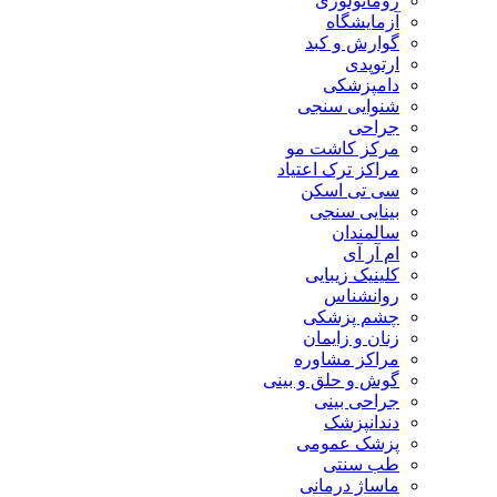
روماتولوژی
آزمایشگاه
گوارش و کبد
ارتوپدی
دامپزشکی
شنوایی سنجی
جراحی
مرکز کاشت مو
مراکز ترک اعتیاد
سی تی اسکن
بینایی سنجی
سالمندان
ام آر آی
کلینیک زیبایی
روانشناس
چشم پزشکی
زنان و زایمان
مراکز مشاوره
گوش و حلق و بینی
جراحی بینی
دندانپزشک
پزشک عمومی
طب سنتی
ماساژ درمانی