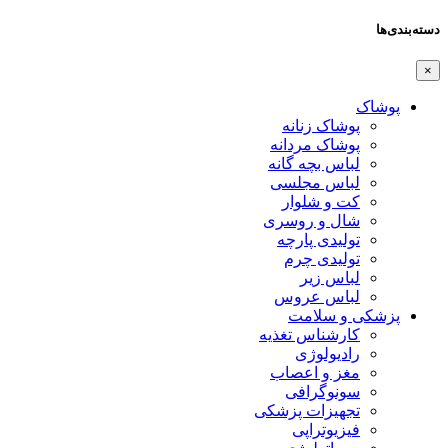
دسته‌بندی‌ها
×
پوشاک
پوشاک زنانه
پوشاک مردانه
لباس بچه گانه
لباس مجلسی
کت و شلوار
شال و روسری
تولیدی پارچه
تولیدی چرم
لباس زیر
لباس عروس
پزشکی و سلامت
کارشناس تغذیه
رادیولوژی
مغز و اعصاب
سونوگرافی
تجهیزات پزشکی
فیزیوتراپی