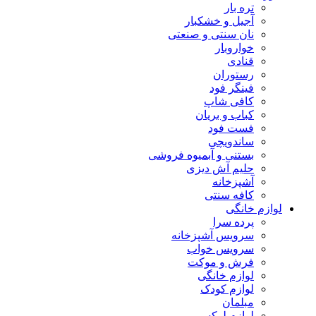
تره بار
آجیل و خشکبار
نان سنتی و صنعتی
خواروبار
قنادی
رستوران
فینگر فود
کافی شاپ
کباب و بریان
فست فود
ساندویچی
بستنی و آبمیوه فروشی
حلیم آش دیزی
آشپزخانه
کافه سنتی
لوازم خانگی
پرده سرا
سرویس آشپزخانه
سرویس خواب
فرش و موکت
لوازم خانگی
لوازم کودک
مبلمان
لوازم لوکس