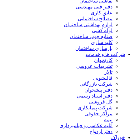
نقاشی ساختمان
دفتر فنی مهندسی
عایق کاری
مصالح ساختمانی
لوازم بهداشتی ساختمان
لوله کشی
صنایع چوب ساختمان
کلید سازی
بازسازی ساختمان
شرکت ها و خدمات
کارتخوان
تشریفات عروسی
تالار
قالیشویی
شرکت بازرگانی
دفتر پیشخوان
دفتر اسناد رسمی
گل فروشی
شرکت پیمانکاری
مراکز حقوقی
بیمه
آتلیه عکاسی و فیلمبرداری
دفتر ازدواج
خوراک