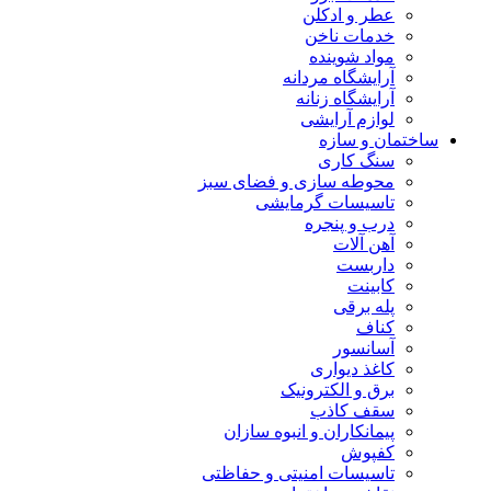
عطر و ادکلن
خدمات ناخن
مواد شوینده
آرایشگاه مردانه
آرایشگاه زنانه
لوازم آرایشی
ساختمان و سازه
سنگ کاری
محوطه سازی و فضای سبز
تاسیسات گرمایشی
درب و پنجره
آهن آلات
داربست
کابینت
پله برقی
کناف
آسانسور
کاغذ دیواری
برق و الکترونیک
سقف کاذب
پیمانکاران و انبوه سازان
کفپوش
تاسیسات امنیتی و حفاظتی