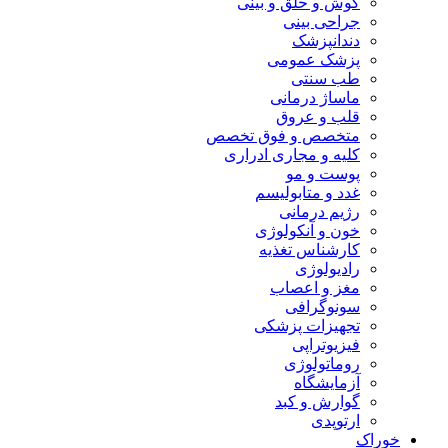
گوش و حلق و بینی
جراحی بینی
دندانپزشک
پزشک عمومی
طب سنتی
ماساژ درمانی
قلب و عروق
متخصص و فوق تخصص
کلیه و مجاری ادراری
پوست و مو
غدد و متابولیسم
رژیم درمانی
خون و آنکولوژی
کارشناس تغذیه
رادیولوژی
مغز و اعصاب
سونوگرافی
تجهیزات پزشکی
فیزیوتراپی
روماتولوژی
آزمایشگاه
گوارش و کبد
ارتوپدی
خوراک