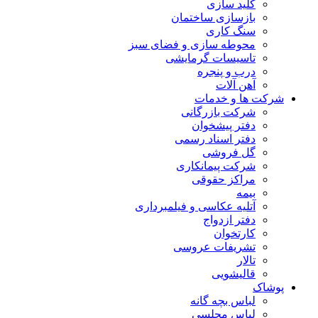
کلید سازی
بازسازی ساختمان
سنگ کاری
محوطه سازی و فضای سبز
تاسیسات گرمایشی
درب و پنجره
آهن آلات
شرکت ها و خدمات
شرکت بازرگانی
دفتر پیشخوان
دفتر اسناد رسمی
گل فروشی
شرکت پیمانکاری
مراکز حقوقی
بیمه
آتلیه عکاسی و فیلمبرداری
دفتر ازدواج
کارتخوان
تشریفات عروسی
تالار
قالیشویی
پوشاک
لباس بچه گانه
لباس مجلسی