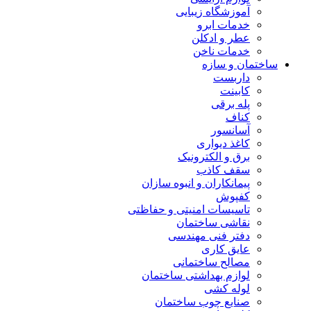
آموزشگاه زیبایی
خدمات ابرو
عطر و ادکلن
خدمات ناخن
ساختمان و سازه
داربست
کابینت
پله برقی
کناف
آسانسور
کاغذ دیواری
برق و الکترونیک
سقف کاذب
پیمانکاران و انبوه سازان
کفپوش
تاسیسات امنیتی و حفاظتی
نقاشی ساختمان
دفتر فنی مهندسی
عایق کاری
مصالح ساختمانی
لوازم بهداشتی ساختمان
لوله کشی
صنایع چوب ساختمان