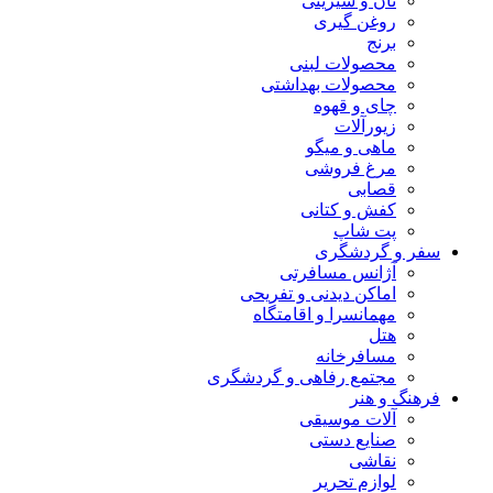
نان و شیرینی
روغن گیری
برنج
محصولات لبنی
محصولات بهداشتی
چای و قهوه
زیورآلات
ماهی و میگو
مرغ فروشی
قصابی
کفش و کتانی
پت شاپ
سفر و گردشگری
آژانس مسافرتی
اماکن دیدنی و تفریحی
مهمانسرا و اقامتگاه
هتل
مسافرخانه
مجتمع رفاهی و گردشگری
فرهنگ و هنر
آلات موسیقی
صنایع دستی
نقاشی
لوازم تحریر