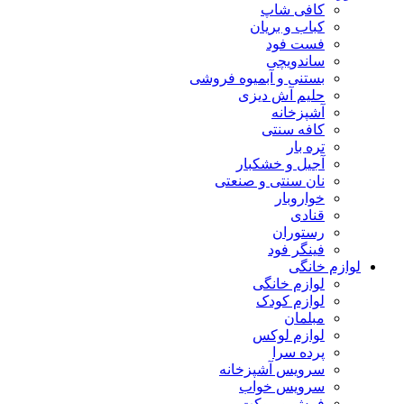
کافی شاپ
کباب و بریان
فست فود
ساندویچی
بستنی و آبمیوه فروشی
حلیم آش دیزی
آشپزخانه
کافه سنتی
تره بار
آجیل و خشکبار
نان سنتی و صنعتی
خواروبار
قنادی
رستوران
فینگر فود
لوازم خانگی
لوازم خانگی
لوازم کودک
مبلمان
لوازم لوکس
پرده سرا
سرویس آشپزخانه
سرویس خواب
فرش و موکت