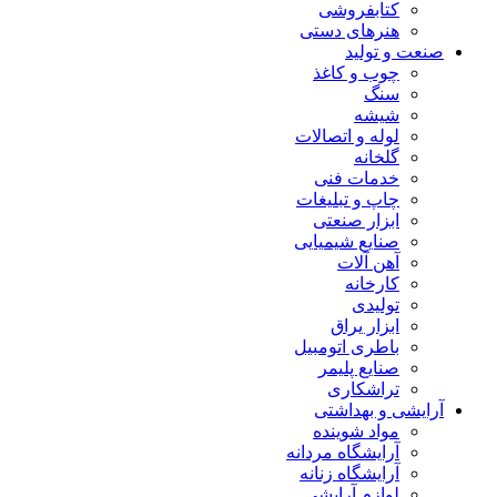
کتابفروشی
هنرهای دستی
صنعت و تولید
چوب و کاغذ
سنگ
شیشه
لوله و اتصالات
گلخانه
خدمات فنی
چاپ و تبلیغات
ابزار صنعتی
صنایع شیمیایی
آهن آلات
کارخانه
تولیدی
ابزار یراق
باطری اتومبیل
صنایع پلیمر
تراشکاری
آرایشی و بهداشتی
مواد شوینده
آرایشگاه مردانه
آرایشگاه زنانه
لوازم آرایشی