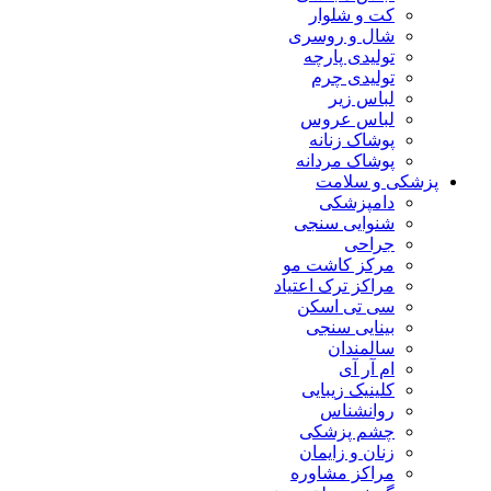
کت و شلوار
شال و روسری
تولیدی پارچه
تولیدی چرم
لباس زیر
لباس عروس
پوشاک زنانه
پوشاک مردانه
پزشکی و سلامت
دامپزشکی
شنوایی سنجی
جراحی
مرکز کاشت مو
مراکز ترک اعتیاد
سی تی اسکن
بینایی سنجی
سالمندان
ام آر آی
کلینیک زیبایی
روانشناس
چشم پزشکی
زنان و زایمان
مراکز مشاوره