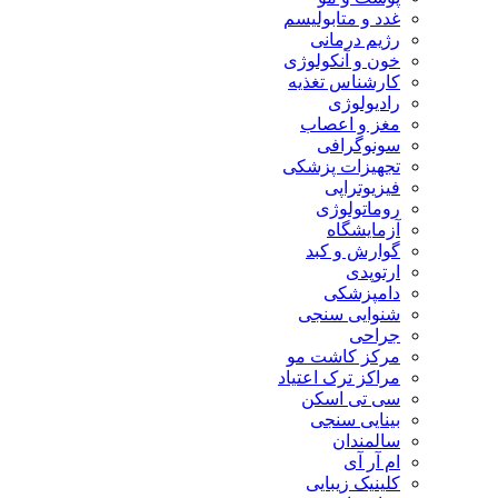
غدد و متابولیسم
رژیم درمانی
خون و آنکولوژی
کارشناس تغذیه
رادیولوژی
مغز و اعصاب
سونوگرافی
تجهیزات پزشکی
فیزیوتراپی
روماتولوژی
آزمایشگاه
گوارش و کبد
ارتوپدی
دامپزشکی
شنوایی سنجی
جراحی
مرکز کاشت مو
مراکز ترک اعتیاد
سی تی اسکن
بینایی سنجی
سالمندان
ام آر آی
کلینیک زیبایی