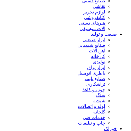
صنایع دستی
نقاشی
لوازم تحریر
کتابفروشی
هنرهای دستی
آلات موسیقی
صنعت و تولید
ابزار صنعتی
صنایع شیمیایی
آهن آلات
کارخانه
تولیدی
ابزار یراق
باطری اتومبیل
صنایع پلیمر
تراشکاری
چوب و کاغذ
سنگ
شیشه
لوله و اتصالات
گلخانه
خدمات فنی
چاپ و تبلیغات
خوراک