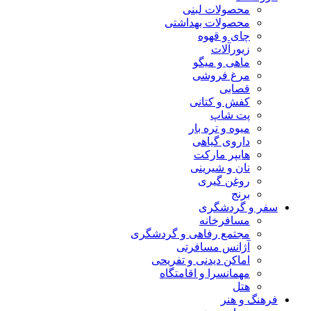
محصولات لبنی
محصولات بهداشتی
چای و قهوه
زیورآلات
ماهی و میگو
مرغ فروشی
قصابی
کفش و کتانی
پت شاپ
میوه و تره بار
داروی گیاهی
هایپر مارکت
نان و شیرینی
روغن گیری
برنج
سفر و گردشگری
مسافرخانه
مجتمع رفاهی و گردشگری
آژانس مسافرتی
اماکن دیدنی و تفریحی
مهمانسرا و اقامتگاه
هتل
فرهنگ و هنر