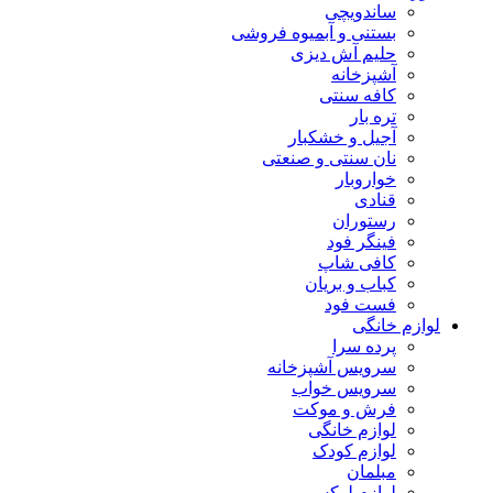
ساندویچی
بستنی و آبمیوه فروشی
حلیم آش دیزی
آشپزخانه
کافه سنتی
تره بار
آجیل و خشکبار
نان سنتی و صنعتی
خواروبار
قنادی
رستوران
فینگر فود
کافی شاپ
کباب و بریان
فست فود
لوازم خانگی
پرده سرا
سرویس آشپزخانه
سرویس خواب
فرش و موکت
لوازم خانگی
لوازم کودک
مبلمان
لوازم لوکس