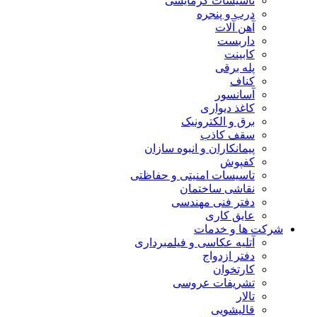
تاسیسات گرمایشی
درب و پنجره
آهن آلات
داربست
کابینت
پله برقی
کناف
آسانسور
کاغذ دیواری
برق و الکترونیک
سقف کاذب
پیمانکاران و انبوه سازان
کفپوش
تاسیسات امنیتی و حفاظتی
نقاشی ساختمان
دفتر فنی مهندسی
عایق کاری
شرکت ها و خدمات
آتلیه عکاسی و فیلمبرداری
دفتر ازدواج
کارتخوان
تشریفات عروسی
تالار
قالیشویی