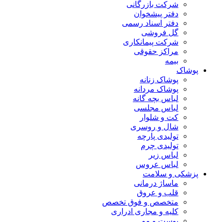
شرکت بازرگانی
دفتر پیشخوان
دفتر اسناد رسمی
گل فروشی
شرکت پیمانکاری
مراکز حقوقی
بیمه
پوشاک
پوشاک زنانه
پوشاک مردانه
لباس بچه گانه
لباس مجلسی
کت و شلوار
شال و روسری
تولیدی پارچه
تولیدی چرم
لباس زیر
لباس عروس
پزشکی و سلامت
ماساژ درمانی
قلب و عروق
متخصص و فوق تخصص
کلیه و مجاری ادراری
پوست و مو