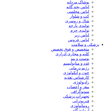
پوشاک مردانه
لباس بچه گانه
لباس مجلسی
کت و شلوار
شال و روسری
تولیدی پارچه
تولیدی چرم
لباس زیر
لباس عروس
پزشکی و سلامت
متخصص و فوق تخصص
کلیه و مجاری ادراری
پوست و مو
غدد و متابولیسم
رژیم درمانی
خون و آنکولوژی
کارشناس تغذیه
رادیولوژی
مغز و اعصاب
سونوگرافی
تجهیزات پزشکی
فیزیوتراپی
روماتولوژی
آزمایشگاه