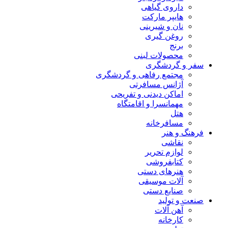
داروی گیاهی
هایپر مارکت
نان و شیرینی
روغن گیری
برنج
محصولات لبنی
سفر و گردشگری
مجتمع رفاهی و گردشگری
آژانس مسافرتی
اماکن دیدنی و تفریحی
مهمانسرا و اقامتگاه
هتل
مسافرخانه
فرهنگ و هنر
نقاشی
لوازم تحریر
کتابفروشی
هنرهای دستی
آلات موسیقی
صنایع دستی
صنعت و تولید
آهن آلات
کارخانه