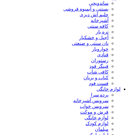
ساندویچی
بستنی و آبمیوه فروشی
حلیم آش دیزی
آشپزخانه
کافه سنتی
تره بار
آجیل و خشکبار
نان سنتی و صنعتی
خواروبار
قنادی
رستوران
فینگر فود
کافی شاپ
کباب و بریان
فست فود
لوازم خانگی
پرده سرا
سرویس آشپزخانه
سرویس خواب
فرش و موکت
لوازم خانگی
لوازم کودک
مبلمان
لوازم لوکس