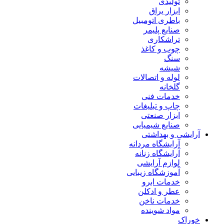
تولیدی
ابزار یراق
باطری اتومبیل
صنایع پلیمر
تراشکاری
چوب و کاغذ
سنگ
شیشه
لوله و اتصالات
گلخانه
خدمات فنی
چاپ و تبلیغات
ابزار صنعتی
صنایع شیمیایی
آرایشی و بهداشتی
آرایشگاه مردانه
آرایشگاه زنانه
لوازم آرایشی
آموزشگاه زیبایی
خدمات ابرو
عطر و ادکلن
خدمات ناخن
مواد شوینده
خوراک