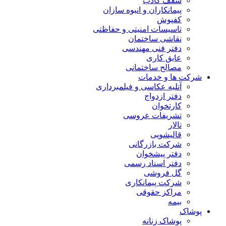
سقف کاذب
پیمانکاران و انبوه سازان
کفپوش
تاسیسات امنیتی و حفاظتی
نقاشی ساختمان
دفتر فنی مهندسی
عایق کاری
مصالح ساختمانی
شرکت ها و خدمات
آتلیه عکاسی و فیلمبرداری
دفتر ازدواج
کارتخوان
تشریفات عروسی
تالار
قالیشویی
شرکت بازرگانی
دفتر پیشخوان
دفتر اسناد رسمی
گل فروشی
شرکت پیمانکاری
مراکز حقوقی
بیمه
پوشاک
پوشاک زنانه