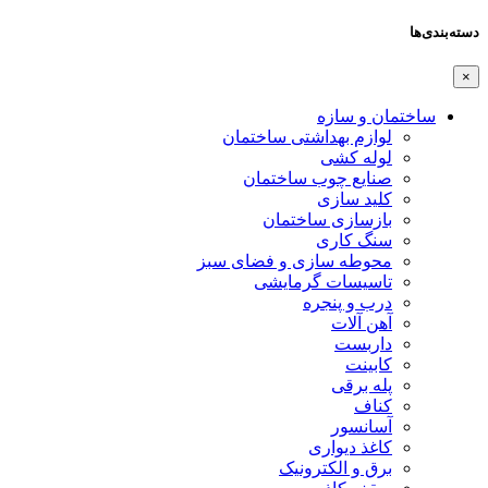
دسته‌بندی‌ها
×
ساختمان و سازه
لوازم بهداشتی ساختمان
لوله کشی
صنایع چوب ساختمان
کلید سازی
بازسازی ساختمان
سنگ کاری
محوطه سازی و فضای سبز
تاسیسات گرمایشی
درب و پنجره
آهن آلات
داربست
کابینت
پله برقی
کناف
آسانسور
کاغذ دیواری
برق و الکترونیک