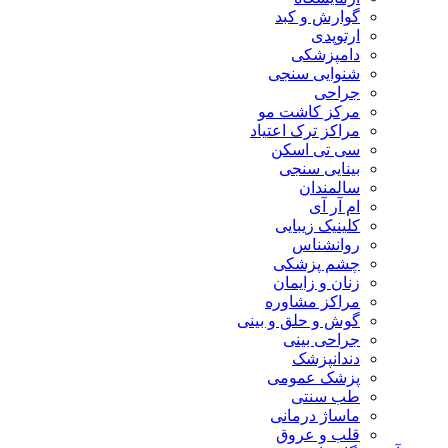
گوارش و کبد
ارتوپدی
دامپزشکی
شنوایی سنجی
جراحی
مرکز کاشت مو
مراکز ترک اعتیاد
سی تی اسکن
بینایی سنجی
سالمندان
ام آر آی
کلینیک زیبایی
روانشناس
چشم پزشکی
زنان و زایمان
مراکز مشاوره
گوش و حلق و بینی
جراحی بینی
دندانپزشک
پزشک عمومی
طب سنتی
ماساژ درمانی
قلب و عروق