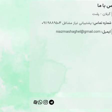
س با ما
گیلان - رشت
شماره تماس:
پشتیبانی نیاز مشاغل 09119889504
ایمیل:
niazmashaghel@gmail.com