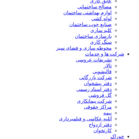
عایق کاری
مصالح ساختمانی
لوازم بهداشتی ساختمان
لوله کشی
صنایع چوب ساختمان
کلید سازی
بازسازی ساختمان
سنگ کاری
محوطه سازی و فضای سبز
شرکت ها و خدمات
تشریفات عروسی
تالار
قالیشویی
شرکت بازرگانی
دفتر پیشخوان
دفتر اسناد رسمی
گل فروشی
شرکت پیمانکاری
مراکز حقوقی
بیمه
آتلیه عکاسی و فیلمبرداری
دفتر ازدواج
کارتخوان
خوراک