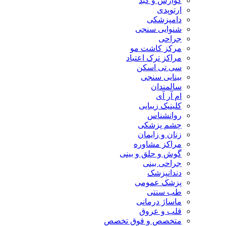
گوارش و کبد
ارتوپدی
دامپزشکی
شنوایی سنجی
جراحی
مرکز کاشت مو
مراکز ترک اعتیاد
سی تی اسکن
بینایی سنجی
سالمندان
ام آر آی
کلینیک زیبایی
روانشناس
چشم پزشکی
زنان و زایمان
مراکز مشاوره
گوش و حلق و بینی
جراحی بینی
دندانپزشک
پزشک عمومی
طب سنتی
ماساژ درمانی
قلب و عروق
متخصص و فوق تخصص