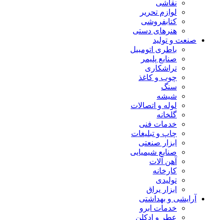
نقاشی
لوازم تحریر
کتابفروشی
هنرهای دستی
صنعت و تولید
باطری اتومبیل
صنایع پلیمر
تراشکاری
چوب و کاغذ
سنگ
شیشه
لوله و اتصالات
گلخانه
خدمات فنی
چاپ و تبلیغات
ابزار صنعتی
صنایع شیمیایی
آهن آلات
کارخانه
تولیدی
ابزار یراق
آرایشی و بهداشتی
خدمات ابرو
عطر و ادکلن