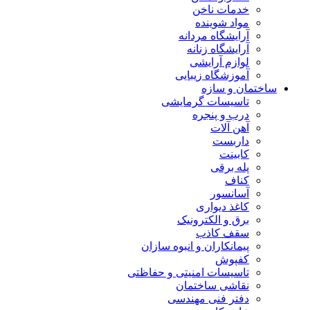
خدمات ناخن
مواد شوینده
آرایشگاه مردانه
آرایشگاه زنانه
لوازم آرایشی
آموزشگاه زیبایی
ساختمان و سازه
تاسیسات گرمایشی
درب و پنجره
آهن آلات
داربست
کابینت
پله برقی
کناف
آسانسور
کاغذ دیواری
برق و الکترونیک
سقف کاذب
پیمانکاران و انبوه سازان
کفپوش
تاسیسات امنیتی و حفاظتی
نقاشی ساختمان
دفتر فنی مهندسی