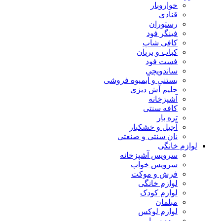
خواروبار
قنادی
رستوران
فینگر فود
کافی شاپ
کباب و بریان
فست فود
ساندویچی
بستنی و آبمیوه فروشی
حلیم آش دیزی
آشپزخانه
کافه سنتی
تره بار
آجیل و خشکبار
نان سنتی و صنعتی
لوازم خانگی
سرویس آشپزخانه
سرویس خواب
فرش و موکت
لوازم خانگی
لوازم کودک
مبلمان
لوازم لوکس
پرده سرا