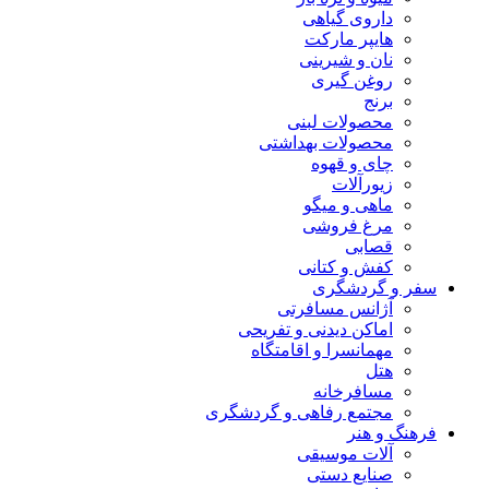
داروی گیاهی
هایپر مارکت
نان و شیرینی
روغن گیری
برنج
محصولات لبنی
محصولات بهداشتی
چای و قهوه
زیورآلات
ماهی و میگو
مرغ فروشی
قصابی
کفش و کتانی
سفر و گردشگری
آژانس مسافرتی
اماکن دیدنی و تفریحی
مهمانسرا و اقامتگاه
هتل
مسافرخانه
مجتمع رفاهی و گردشگری
فرهنگ و هنر
آلات موسیقی
صنایع دستی