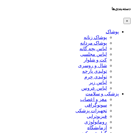
دسته‌بندی‌ها
×
پوشاک
پوشاک زنانه
پوشاک مردانه
لباس بچه گانه
لباس مجلسی
کت و شلوار
شال و روسری
تولیدی پارچه
تولیدی چرم
لباس زیر
لباس عروس
پزشکی و سلامت
مغز و اعصاب
سونوگرافی
تجهیزات پزشکی
فیزیوتراپی
روماتولوژی
آزمایشگاه