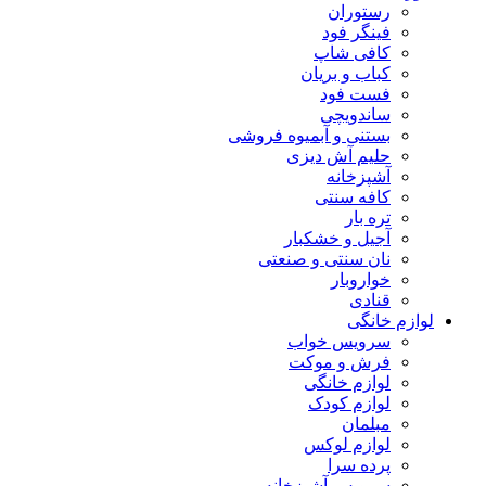
رستوران
فینگر فود
کافی شاپ
کباب و بریان
فست فود
ساندویچی
بستنی و آبمیوه فروشی
حلیم آش دیزی
آشپزخانه
کافه سنتی
تره بار
آجیل و خشکبار
نان سنتی و صنعتی
خواروبار
قنادی
لوازم خانگی
سرویس خواب
فرش و موکت
لوازم خانگی
لوازم کودک
مبلمان
لوازم لوکس
پرده سرا
سرویس آشپزخانه