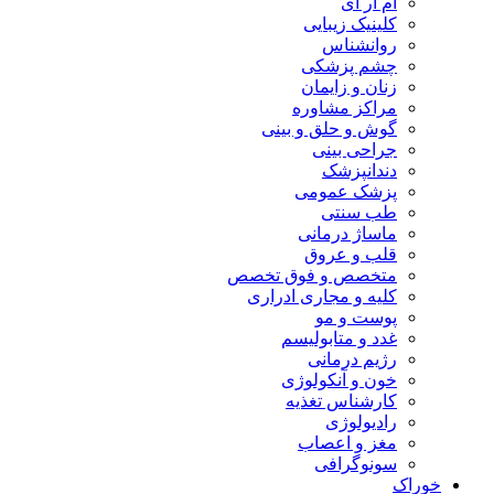
ام آر آی
کلینیک زیبایی
روانشناس
چشم پزشکی
زنان و زایمان
مراکز مشاوره
گوش و حلق و بینی
جراحی بینی
دندانپزشک
پزشک عمومی
طب سنتی
ماساژ درمانی
قلب و عروق
متخصص و فوق تخصص
کلیه و مجاری ادراری
پوست و مو
غدد و متابولیسم
رژیم درمانی
خون و آنکولوژی
کارشناس تغذیه
رادیولوژی
مغز و اعصاب
سونوگرافی
خوراک