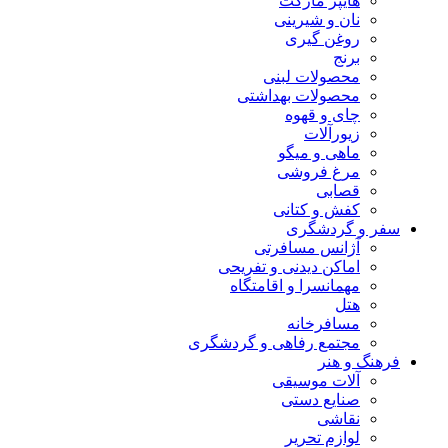
هایپر مارکت
نان و شیرینی
روغن گیری
برنج
محصولات لبنی
محصولات بهداشتی
چای و قهوه
زیورآلات
ماهی و میگو
مرغ فروشی
قصابی
کفش و کتانی
سفر و گردشگری
آژانس مسافرتی
اماکن دیدنی و تفریحی
مهمانسرا و اقامتگاه
هتل
مسافرخانه
مجتمع رفاهی و گردشگری
فرهنگ و هنر
آلات موسیقی
صنایع دستی
نقاشی
لوازم تحریر