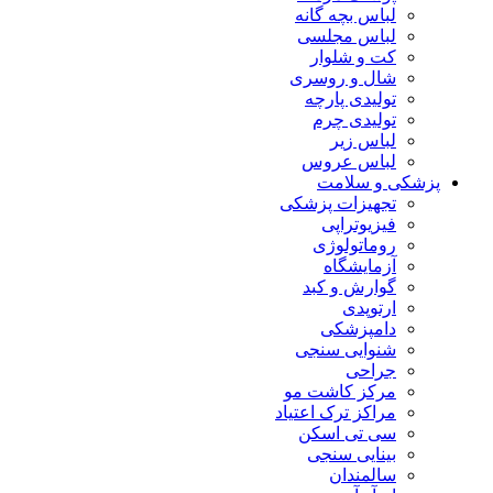
لباس بچه گانه
لباس مجلسی
کت و شلوار
شال و روسری
تولیدی پارچه
تولیدی چرم
لباس زیر
لباس عروس
پزشکی و سلامت
تجهیزات پزشکی
فیزیوتراپی
روماتولوژی
آزمایشگاه
گوارش و کبد
ارتوپدی
دامپزشکی
شنوایی سنجی
جراحی
مرکز کاشت مو
مراکز ترک اعتیاد
سی تی اسکن
بینایی سنجی
سالمندان