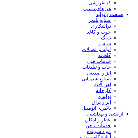
کتابفروشی
هنرهای دستی
صنعت و تولید
صنایع پلیمر
تراشکاری
چوب و کاغذ
سنگ
شیشه
لوله و اتصالات
گلخانه
خدمات فنی
چاپ و تبلیغات
ابزار صنعتی
صنایع شیمیایی
آهن آلات
کارخانه
تولیدی
ابزار یراق
باطری اتومبیل
آرایشی و بهداشتی
عطر و ادکلن
خدمات ناخن
مواد شوینده
آرایشگاه مردانه