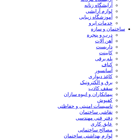
آرایشگاه زنانه
لوازم آرایشی
آموزشگاه زیبایی
خدمات ابرو
ساختمان و سازه
درب و پنجره
آهن آلات
داربست
کابینت
پله برقی
کناف
آسانسور
کاغذ دیواری
برق و الکترونیک
سقف کاذب
پیمانکاران و انبوه سازان
کفپوش
تاسیسات امنیتی و حفاظتی
نقاشی ساختمان
دفتر فنی مهندسی
عایق کاری
مصالح ساختمانی
لوازم بهداشتی ساختمان