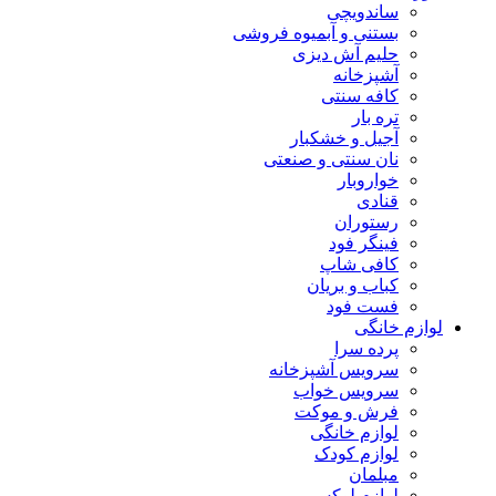
ساندویچی
بستنی و آبمیوه فروشی
حلیم آش دیزی
آشپزخانه
کافه سنتی
تره بار
آجیل و خشکبار
نان سنتی و صنعتی
خواروبار
قنادی
رستوران
فینگر فود
کافی شاپ
کباب و بریان
فست فود
لوازم خانگی
پرده سرا
سرویس آشپزخانه
سرویس خواب
فرش و موکت
لوازم خانگی
لوازم کودک
مبلمان
لوازم لوکس