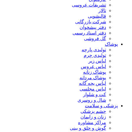
تشریفات عروسی
تالار
قالیشویی
شرکت بازرگانی
دفتر پیشخوان
دفتر اسناد رسمی
گل فروشی
پوشاک
تولیدی پارچه
تولیدی چرم
لباس زیر
لباس عروس
پوشاک زنانه
پوشاک مردانه
لباس بچه گانه
لباس مجلسی
کت و شلوار
شال و روسری
پزشکی و سلامت
چشم پزشکی
زنان و زایمان
مراکز مشاوره
گوش و حلق و بینی