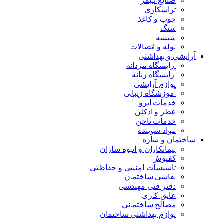
صنایع پلیمر
تراشکاری
چوب و کاغذ
سنگ
شیشه
لوله و اتصالات
آرایشی و بهداشتی
آرایشگاه مردانه
آرایشگاه زنانه
لوازم آرایشی
آموزشگاه زیبایی
خدمات ابرو
عطر و ادکلن
خدمات ناخن
مواد شوینده
ساختمان و سازه
پیمانکاران و انبوه سازان
کفپوش
تاسیسات امنیتی و حفاظتی
نقاشی ساختمان
دفتر فنی مهندسی
عایق کاری
مصالح ساختمانی
لوازم بهداشتی ساختمان