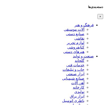
دسته‌بندی‌ها
×
فرهنگ و هنر
آلات موسیقی
صنایع دستی
نقاشی
لوازم تحریر
کتابفروشی
هنرهای دستی
صنعت و تولید
گلخانه
خدمات فنی
چاپ و تبلیغات
ابزار صنعتی
صنایع شیمیایی
آهن آلات
کارخانه
تولیدی
ابزار یراق
باطری اتومبیل