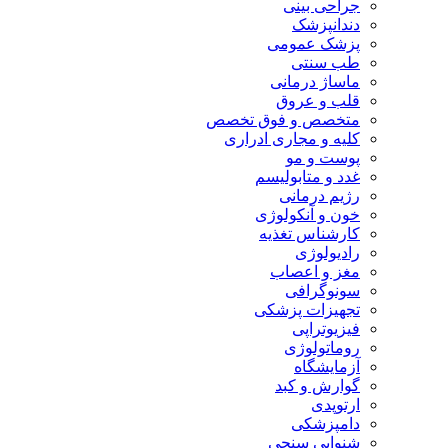
جراحی بینی
دندانپزشک
پزشک عمومی
طب سنتی
ماساژ درمانی
قلب و عروق
متخصص و فوق تخصص
کلیه و مجاری ادراری
پوست و مو
غدد و متابولیسم
رژیم درمانی
خون و آنکولوژی
کارشناس تغذیه
رادیولوژی
مغز و اعصاب
سونوگرافی
تجهیزات پزشکی
فیزیوتراپی
روماتولوژی
آزمایشگاه
گوارش و کبد
ارتوپدی
دامپزشکی
شنوایی سنجی