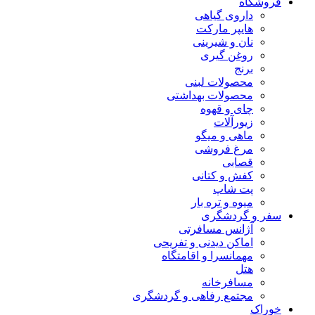
فروشگاه
داروی گیاهی
هایپر مارکت
نان و شیرینی
روغن گیری
برنج
محصولات لبنی
محصولات بهداشتی
چای و قهوه
زیورآلات
ماهی و میگو
مرغ فروشی
قصابی
کفش و کتانی
پت شاپ
میوه و تره بار
سفر و گردشگری
آژانس مسافرتی
اماکن دیدنی و تفریحی
مهمانسرا و اقامتگاه
هتل
مسافرخانه
مجتمع رفاهی و گردشگری
خوراک