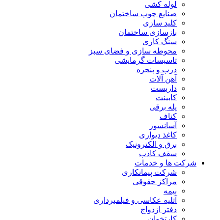
لوله کشی
صنایع چوب ساختمان
کلید سازی
بازسازی ساختمان
سنگ کاری
محوطه سازی و فضای سبز
تاسیسات گرمایشی
درب و پنجره
آهن آلات
داربست
کابینت
پله برقی
کناف
آسانسور
کاغذ دیواری
برق و الکترونیک
سقف کاذب
شرکت ها و خدمات
شرکت پیمانکاری
مراکز حقوقی
بیمه
آتلیه عکاسی و فیلمبرداری
دفتر ازدواج
کارتخوان