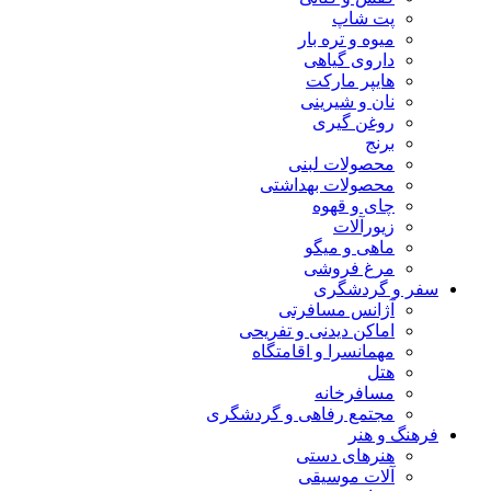
پت شاپ
میوه و تره بار
داروی گیاهی
هایپر مارکت
نان و شیرینی
روغن گیری
برنج
محصولات لبنی
محصولات بهداشتی
چای و قهوه
زیورآلات
ماهی و میگو
مرغ فروشی
سفر و گردشگری
آژانس مسافرتی
اماکن دیدنی و تفریحی
مهمانسرا و اقامتگاه
هتل
مسافرخانه
مجتمع رفاهی و گردشگری
فرهنگ و هنر
هنرهای دستی
آلات موسیقی