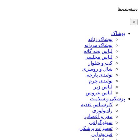
دسته‌بندی‌ها
×
پوشاک
پوشاک زنانه
پوشاک مردانه
لباس بچه گانه
لباس مجلسی
کت و شلوار
شال و روسری
تولیدی پارچه
تولیدی چرم
لباس زیر
لباس عروس
پزشکی و سلامت
کارشناس تغذیه
رادیولوژی
مغز و اعصاب
سونوگرافی
تجهیزات پزشکی
فیزیوتراپی