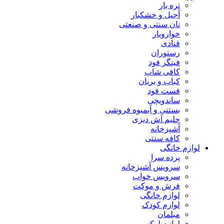
تره بار
آجیل و خشکبار
نان سنتی و صنعتی
خواروبار
قنادی
رستوران
فینگر فود
کافی شاپ
کباب و بریان
فست فود
ساندویچی
بستنی و آبمیوه فروشی
حلیم آش دیزی
آشپزخانه
کافه سنتی
لوازم خانگی
پرده سرا
سرویس آشپزخانه
سرویس خواب
فرش و موکت
لوازم خانگی
لوازم کودک
مبلمان
لوازم لوکس