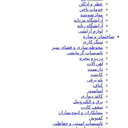
عطر و ادکلن
خدمات ناخن
مواد شوینده
آرایشگاه مردانه
آرایشگاه زنانه
لوازم آرایشی
ساختمان و سازه
سنگ کاری
محوطه سازی و فضای سبز
تاسیسات گرمایشی
درب و پنجره
آهن آلات
داربست
کابینت
پله برقی
کناف
آسانسور
کاغذ دیواری
برق و الکترونیک
سقف کاذب
پیمانکاران و انبوه سازان
کفپوش
تاسیسات امنیتی و حفاظتی