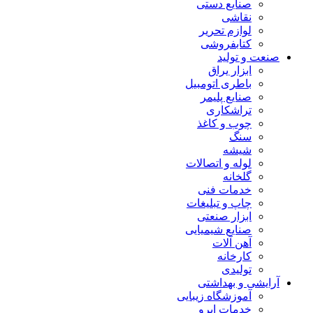
صنایع دستی
نقاشی
لوازم تحریر
کتابفروشی
صنعت و تولید
ابزار یراق
باطری اتومبیل
صنایع پلیمر
تراشکاری
چوب و کاغذ
سنگ
شیشه
لوله و اتصالات
گلخانه
خدمات فنی
چاپ و تبلیغات
ابزار صنعتی
صنایع شیمیایی
آهن آلات
کارخانه
تولیدی
آرایشی و بهداشتی
آموزشگاه زیبایی
خدمات ابرو