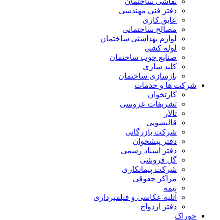
نقاشی ساختمان
دفتر فنی مهندسی
عایق کاری
مصالح ساختمانی
لوازم بهداشتی ساختمان
لوله کشی
صنایع چوب ساختمان
کلید سازی
بازسازی ساختمان
شرکت ها و خدمات
کارتخوان
تشریفات عروسی
تالار
قالیشویی
شرکت بازرگانی
دفتر پیشخوان
دفتر اسناد رسمی
گل فروشی
شرکت پیمانکاری
مراکز حقوقی
بیمه
آتلیه عکاسی و فیلمبرداری
دفتر ازدواج
خوراک