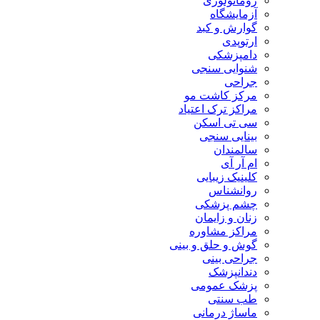
روماتولوژی
آزمایشگاه
گوارش و کبد
ارتوپدی
دامپزشکی
شنوایی سنجی
جراحی
مرکز کاشت مو
مراکز ترک اعتیاد
سی تی اسکن
بینایی سنجی
سالمندان
ام آر آی
کلینیک زیبایی
روانشناس
چشم پزشکی
زنان و زایمان
مراکز مشاوره
گوش و حلق و بینی
جراحی بینی
دندانپزشک
پزشک عمومی
طب سنتی
ماساژ درمانی