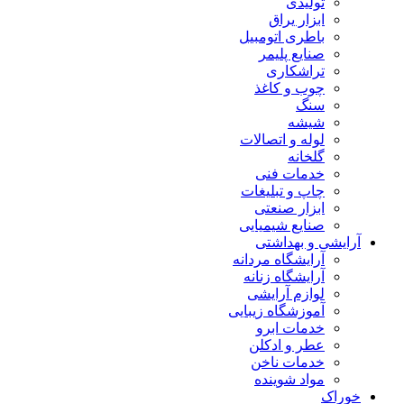
تولیدی
ابزار یراق
باطری اتومبیل
صنایع پلیمر
تراشکاری
چوب و کاغذ
سنگ
شیشه
لوله و اتصالات
گلخانه
خدمات فنی
چاپ و تبلیغات
ابزار صنعتی
صنایع شیمیایی
آرایشی و بهداشتی
آرایشگاه مردانه
آرایشگاه زنانه
لوازم آرایشی
آموزشگاه زیبایی
خدمات ابرو
عطر و ادکلن
خدمات ناخن
مواد شوینده
خوراک