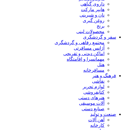
داروی گیاهی
هایپر مارکت
نان و شیرینی
روغن گیری
برنج
محصولات لبنی
سفر و گردشگری
مجتمع رفاهی و گردشگری
آژانس مسافرتی
اماکن دیدنی و تفریحی
مهمانسرا و اقامتگاه
هتل
مسافرخانه
فرهنگ و هنر
نقاشی
لوازم تحریر
کتابفروشی
هنرهای دستی
آلات موسیقی
صنایع دستی
صنعت و تولید
آهن آلات
کارخانه