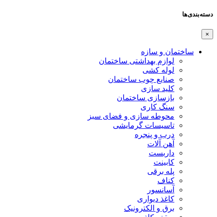
دسته‌بندی‌ها
×
ساختمان و سازه
لوازم بهداشتی ساختمان
لوله کشی
صنایع چوب ساختمان
کلید سازی
بازسازی ساختمان
سنگ کاری
محوطه سازی و فضای سبز
تاسیسات گرمایشی
درب و پنجره
آهن آلات
داربست
کابینت
پله برقی
کناف
آسانسور
کاغذ دیواری
برق و الکترونیک