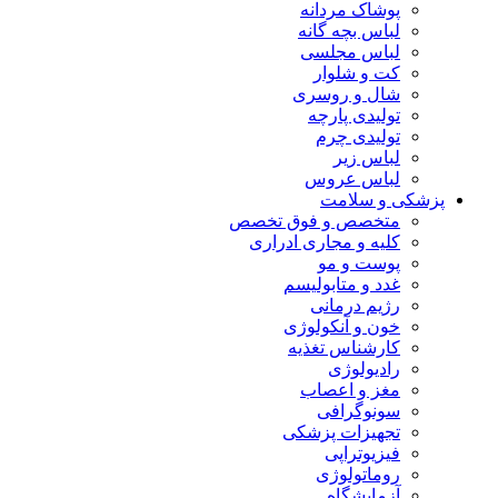
پوشاک مردانه
لباس بچه گانه
لباس مجلسی
کت و شلوار
شال و روسری
تولیدی پارچه
تولیدی چرم
لباس زیر
لباس عروس
پزشکی و سلامت
متخصص و فوق تخصص
کلیه و مجاری ادراری
پوست و مو
غدد و متابولیسم
رژیم درمانی
خون و آنکولوژی
کارشناس تغذیه
رادیولوژی
مغز و اعصاب
سونوگرافی
تجهیزات پزشکی
فیزیوتراپی
روماتولوژی
آزمایشگاه