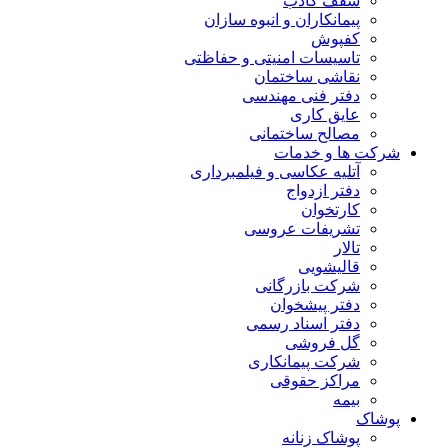
سقف کاذب
پیمانکاران و انبوه سازان
کفپوش
تاسیسات امنیتی و حفاظتی
نقاشی ساختمان
دفتر فنی مهندسی
عایق کاری
مصالح ساختمانی
شرکت ها و خدمات
آتلیه عکاسی و فیلمبرداری
دفتر ازدواج
کارتخوان
تشریفات عروسی
تالار
قالیشویی
شرکت بازرگانی
دفتر پیشخوان
دفتر اسناد رسمی
گل فروشی
شرکت پیمانکاری
مراکز حقوقی
بیمه
پوشاک
پوشاک زنانه