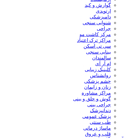
گوارش و کبد
ارتوپدی
دامپزشکی
شنوایی سنجی
جراحی
مرکز کاشت مو
مراکز ترک اعتیاد
سی تی اسکن
بینایی سنجی
سالمندان
ام آر آی
کلینیک زیبایی
روانشناس
چشم پزشکی
زنان و زایمان
مراکز مشاوره
گوش و حلق و بینی
جراحی بینی
دندانپزشک
پزشک عمومی
طب سنتی
ماساژ درمانی
قلب و عروق