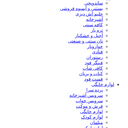
ساندویچی
بستنی و آبمیوه فروشی
حلیم آش دیزی
آشپزخانه
کافه سنتی
تره بار
آجیل و خشکبار
نان سنتی و صنعتی
خواروبار
قنادی
رستوران
فینگر فود
کافی شاپ
کباب و بریان
فست فود
لوازم خانگی
پرده سرا
سرویس آشپزخانه
سرویس خواب
فرش و موکت
لوازم خانگی
لوازم کودک
مبلمان
لوازم لوکس